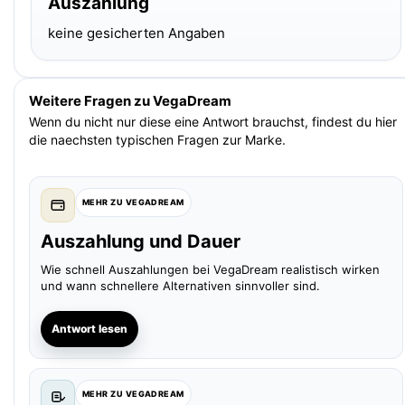
Auszahlung
keine gesicherten Angaben
Weitere Fragen zu VegaDream
Wenn du nicht nur diese eine Antwort brauchst, findest du hier
die naechsten typischen Fragen zur Marke.
MEHR ZU VEGADREAM
Auszahlung und Dauer
Wie schnell Auszahlungen bei VegaDream realistisch wirken
und wann schnellere Alternativen sinnvoller sind.
Antwort lesen
MEHR ZU VEGADREAM