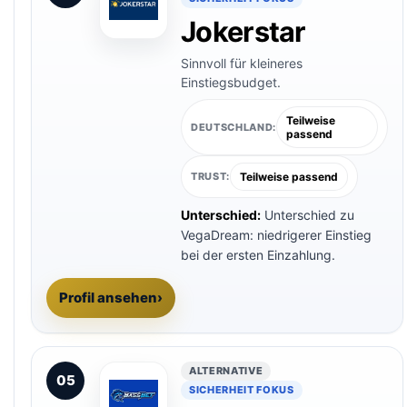
Jokerstar
Sinnvoll für kleineres
Einstiegsbudget.
Teilweise
DEUTSCHLAND:
passend
Teilweise passend
TRUST:
Unterschied:
Unterschied zu
VegaDream: niedrigerer Einstieg
bei der ersten Einzahlung.
Profil ansehen
›
ALTERNATIVE
05
SICHERHEIT FOKUS