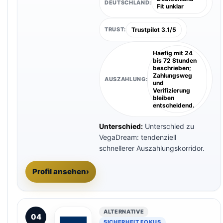
DEUTSCHLAND:
Fit unklar
Trustpilot 3.1/5
TRUST:
Haefig mit 24
bis 72 Stunden
beschrieben;
Zahlungsweg
AUSZAHLUNG:
und
Verifizierung
bleiben
entscheidend.
Unterschied:
Unterschied zu
VegaDream: tendenziell
schnellerer Auszahlungskorridor.
Profil ansehen
›
ALTERNATIVE
04
SICHERHEIT FOKUS