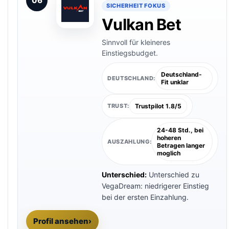
06
SICHERHEIT FOKUS
Vulkan Bet
Sinnvoll für kleineres
Einstiegsbudget.
Deutschland-
DEUTSCHLAND:
Fit unklar
Trustpilot 1.8/5
TRUST:
24-48 Std., bei
hoheren
AUSZAHLUNG:
Betragen langer
moglich
Unterschied:
Unterschied zu
VegaDream: niedrigerer Einstieg
bei der ersten Einzahlung.
Profil ansehen
›