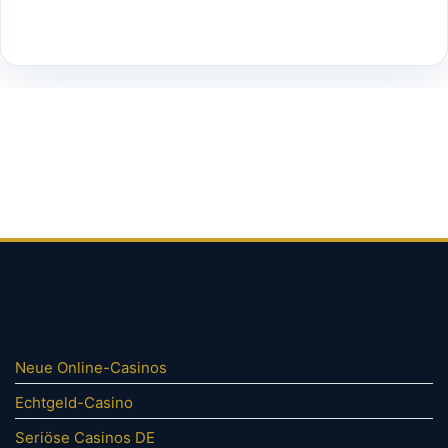
Neue Online-Casinos
Echtgeld-Casino
Seriöse Casinos DE