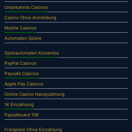
Unbekannte Casinos
Casino Ohne Anmeldung
Mobile Casinos
Automaten Spiele
Spielautomaten Kostenlos
PayPal Casinos
Paysafe Casinos
Apple Pay Casinos
Online Casino Handyzahlung
1€ Einzahlung
Paysafecard 10€
Freispiele Ohne Einzahlung