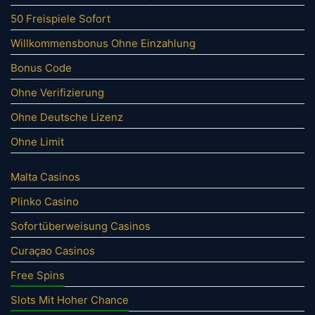
50 Freispiele Sofort
Willkommensbonus Ohne Einzahlung
Bonus Code
Ohne Verifizierung
Ohne Deutsche Lizenz
Ohne Limit
Malta Casinos
Plinko Casino
Sofortüberweisung Casinos
Curaçao Casinos
Free Spins
Slots Mit Hoher Chance