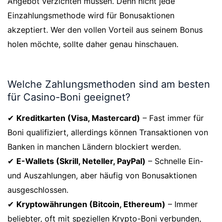
Angebot verzichten müssen. Denn nicht jede
Einzahlungsmethode wird für Bonusaktionen
akzeptiert. Wer den vollen Vorteil aus seinem Bonus
holen möchte, sollte daher genau hinschauen.
Welche Zahlungsmethoden sind am besten
für Casino-Boni geeignet?
✔
Kreditkarten (Visa, Mastercard)
– Fast immer für
Boni qualifiziert, allerdings können Transaktionen von
Banken in manchen Ländern blockiert werden.
✔
E-Wallets (Skrill, Neteller, PayPal)
– Schnelle Ein-
und Auszahlungen, aber häufig von Bonusaktionen
ausgeschlossen.
✔
Kryptowährungen (Bitcoin, Ethereum)
– Immer
beliebter, oft mit speziellen Krypto-Boni verbunden,