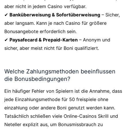
aber nicht in jedem Casino verfügbar.
✔
Banküberweisung & Sofortüberweisung
– Sicher,
aber langsam. Kann je nach Casino für größere
Bonusangebote erforderlich sein.
✔
Paysafecard & Prepaid-Karten
– Anonym und
sicher, aber meist nicht für Boni qualifiziert.
Welche Zahlungsmethoden beeinflussen
die Bonusbedingungen?
Ein häufiger Fehler von Spielern ist die Annahme, dass
jede Einzahlungsmethode für 50 freispiele ohne
einzahlung oder andere Boni genutzt werden kann.
Tatsächlich schließen viele Online-Casinos Skrill und
Neteller explizit aus, um Bonusmissbrauch zu