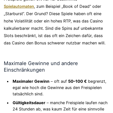
Spielautomaten
, zum Beispiel „Book of Dead“ oder
„Starburst“. Der Grund? Diese Spiele haben oft eine
hohe Volatilität oder ein hohes RTP, was das Casino
kalkulierbarer macht. Sind die Spins auf unbekannte
Slots beschränkt, ist das oft ein Zeichen dafür, dass
das Casino den Bonus schwerer nutzbar machen will.
Maximale Gewinne und andere
Einschränkungen
Maximaler Gewinn
– oft auf
50–100 €
begrenzt,
egal wie hoch die Gewinne aus den Freispielen
tatsächlich sind.
Gültigkeitsdauer
– manche Freispiele laufen nach
24 Stunden ab, was kaum Zeit für eine sinnvolle