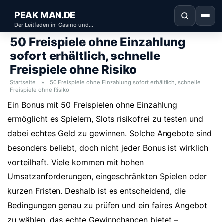
PEAK MAN.DE
Der Leitfaden im Casino und bei Spielautomaten
50 Freispiele ohne Einzahlung
sofort erhältlich, schnelle
Freispiele ohne Risiko
Startseite
»
50 Freispiele ohne Einzahlung sofort erhältlich, schnelle
Freispiele ohne Risiko
Ein Bonus mit 50 Freispielen ohne Einzahlung
ermöglicht es Spielern, Slots risikofrei zu testen und
dabei echtes Geld zu gewinnen. Solche Angebote sind
besonders beliebt, doch nicht jeder Bonus ist wirklich
vorteilhaft. Viele kommen mit hohen
Umsatzanforderungen, eingeschränkten Spielen oder
kurzen Fristen. Deshalb ist es entscheidend, die
Bedingungen genau zu prüfen und ein faires Angebot
zu wählen, das echte Gewinnchancen bietet –