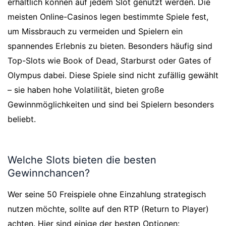
erhältlich können auf jedem Slot genutzt werden. Die
meisten Online-Casinos legen bestimmte Spiele fest,
um Missbrauch zu vermeiden und Spielern ein
spannendes Erlebnis zu bieten. Besonders häufig sind
Top-Slots wie Book of Dead, Starburst oder Gates of
Olympus dabei. Diese Spiele sind nicht zufällig gewählt
– sie haben hohe Volatilität, bieten große
Gewinnmöglichkeiten und sind bei Spielern besonders
beliebt.
Welche Slots bieten die besten
Gewinnchancen?
Wer seine 50 Freispiele ohne Einzahlung strategisch
nutzen möchte, sollte auf den RTP (Return to Player)
achten. Hier sind einige der besten Optionen: