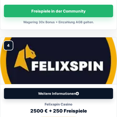
Freispiele in der Community
Wagering 30x Bonus + Einzahlung AGB gelten.
4
Weitere Informationen
Felixspin Casino
2500 € + 250 Freispiele