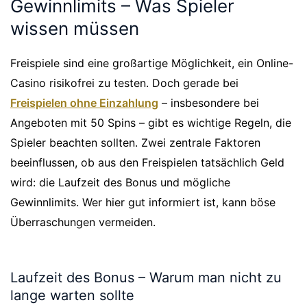
Gewinnlimits – Was Spieler
wissen müssen
Freispiele sind eine großartige Möglichkeit, ein Online-
Casino risikofrei zu testen. Doch gerade bei
F
reispielen ohne Einzahlung
– insbesondere bei
Angeboten mit 50 Spins – gibt es wichtige Regeln, die
Spieler beachten sollten. Zwei zentrale Faktoren
beeinflussen, ob aus den Freispielen tatsächlich Geld
wird: die Laufzeit des Bonus und mögliche
Gewinnlimits. Wer hier gut informiert ist, kann böse
Überraschungen vermeiden.
Laufzeit des Bonus – Warum man nicht zu
lange warten sollte