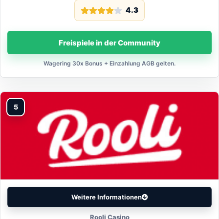
4.3
Freispiele in der Community
Wagering 30x Bonus + Einzahlung AGB gelten.
5
Weitere Informationen
Rooli Casino