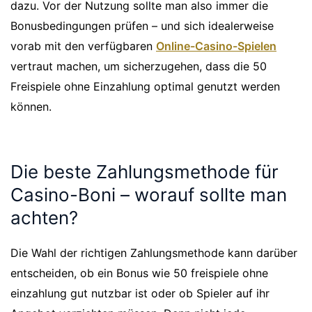
dazu. Vor der Nutzung sollte man also immer die
Bonusbedingungen prüfen – und sich idealerweise
vorab mit den verfügbaren
Online-Casino-Spielen
vertraut machen, um sicherzugehen, dass die 50
Freispiele ohne Einzahlung optimal genutzt werden
können.
Die beste Zahlungsmethode für
Casino-Boni – worauf sollte man
achten?
Die Wahl der richtigen Zahlungsmethode kann darüber
entscheiden, ob ein Bonus wie 50 freispiele ohne
einzahlung gut nutzbar ist oder ob Spieler auf ihr