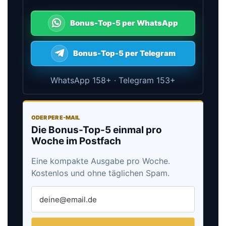
Bonus-Top-5 per WhatsApp
Bonus-Top-5 per Telegram
WhatsApp 158+ · Telegram 153+
ODER PER E-MAIL
Die Bonus-Top-5 einmal pro
Woche im Postfach
Eine kompakte Ausgabe pro Woche.
Kostenlos und ohne täglichen Spam.
Deine E-Mail-Adresse