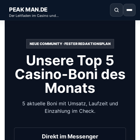
PEAK MAN.DE
Der Leitfaden im Casino und bei Spielautomaten
NEUE COMMUNITY · FESTER REDAKTIONSPLAN
Unsere Top 5
Casino-Boni des
Monats
5 aktuelle Boni mit Umsatz, Laufzeit und
Einzahlung im Check.
Direkt im Messenger