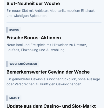
Slot-Neuheit der Woche
Ein neuer Slot mit Anbieter, Mechanik, mobilem Eindruck
und wichtigen Spieldaten.
BONUS
Frische Bonus-Aktionen
Neue Boni und Freispiele mit Hinweisen zu Umsatz,
Laufzeit, Einzahlung und Auszahlung.
WOCHENRÜCKBLICK
Bemerkenswerter Gewinn der Woche
Ein gemeldeter Gewinn als Wochenrückblick, ohne Aussage
oder Versprechen zu künftigen Gewinnchancen.
MARKT
Update aus dem Casino- und Slot-Markt