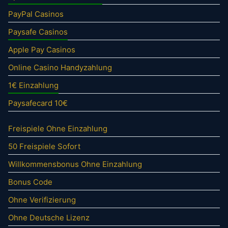
PayPal Casinos
Paysafe Casinos
Apple Pay Casinos
Online Casino Handyzahlung
1€ Einzahlung
Paysafecard 10€
Freispiele Ohne Einzahlung
50 Freispiele Sofort
Willkommensbonus Ohne Einzahlung
Bonus Code
Ohne Verifizierung
Ohne Deutsche Lizenz