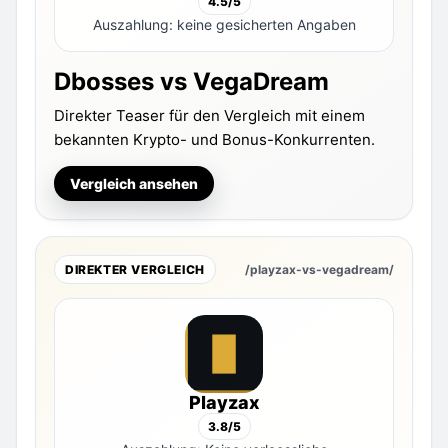
4.5/5
Auszahlung: keine gesicherten Angaben
Dbosses vs VegaDream
Direkter Teaser für den Vergleich mit einem
bekannten Krypto- und Bonus-Konkurrenten.
Vergleich ansehen
DIREKTER VERGLEICH
/playzax-vs-vegadream/
Playzax
3.8/5