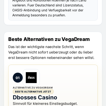
Angebot und Konditionen koennen je nach Land
variieren. Fuer Deutschland sind Lizenzstatus,
OASIS-Anbindung und Verfuegbarkeit vor der
Anmeldung besonders zu pruefen.
Beste Alternativen zu VegaDream
Das ist der wichtigste naechste Schritt, wenn
VegaDream nicht sofort ueberzeugt oder du lieber
erst bessere Optionen nebeneinander sehen willst.
01
ALTERNATIVE ZU VEGADREAM
BESTE ALTERNATIVE JETZT
Dbosses Casino
Sinnvoll für kleineres Einstiegsbudget.