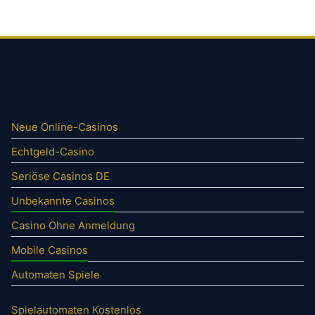
Neue Online-Casinos
Echtgeld-Casino
Seriöse Casinos DE
Unbekannte Casinos
Casino Ohne Anmeldung
Mobile Casinos
Automaten Spiele
Spielautomaten Kostenlos