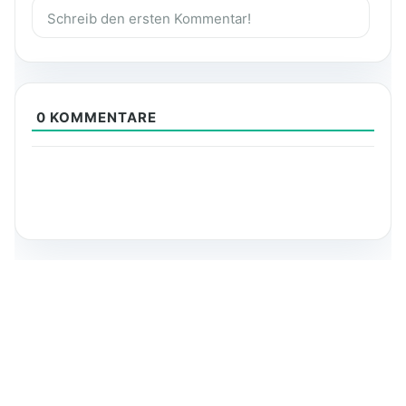
0
KOMMENTARE