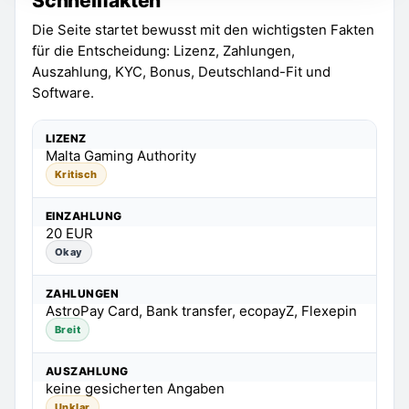
Schnellfakten
Die Seite startet bewusst mit den wichtigsten Fakten
für die Entscheidung: Lizenz, Zahlungen,
Auszahlung, KYC, Bonus, Deutschland-Fit und
Software.
LIZENZ
Malta Gaming Authority
Kritisch
EINZAHLUNG
20 EUR
Okay
ZAHLUNGEN
AstroPay Card, Bank transfer, ecopayZ, Flexepin
Breit
AUSZAHLUNG
keine gesicherten Angaben
Unklar