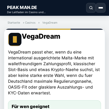
PEAK MAN.DE
Der Leitfaden im Casino und bei Spielautomaten
Startseite
»
Casinos
»
VegaDream
VegaDream
VegaDream passt eher, wenn du eine
international ausgerichtete Malta-Marke mit
walletfreundigem Zahlungsprofil, klassischer
Slot-Basis und etwas Krypto-Naehe suchst, ist
aber keine starke erste Wahl, wenn du fuer
Deutschland maximale Regulierungsnaehe,
OASIS-Fit oder glasklare Auszahlungs- und
KYC-Daten erwartest.
Für wen geeignet