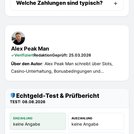
Welche Zahlungen sind typisch?
Alex Peak Man
Verifiziert
Redaktion
Geprüft: 25.03.2026
Über den Autor
: Alex Peak Man schreibt über Slots,
Casino-Unterhaltung, Bonusbedingungen und
Lizenzfragen mit Blick auf deutsche Spieler. Im Fokus
stehen klare Regeln, transparente Risiken und ein
realistischer Eindruck davon, ob ein Anbieter wirklich
Echtgeld-Test & Prüfbericht
zum Spielprofil passt.
TEST: 08.08.2026
EINZAHLUNG
AUSZAHLUNG
keine Angabe
keine Angabe