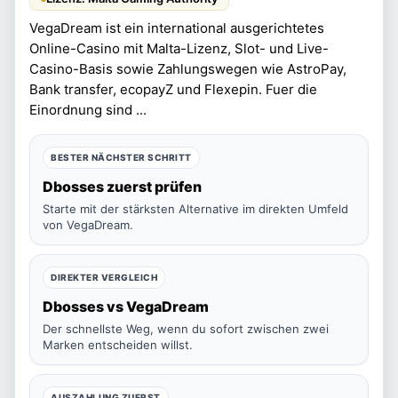
VegaDream ist ein international ausgerichtetes
Online-Casino mit Malta-Lizenz, Slot- und Live-
Casino-Basis sowie Zahlungswegen wie AstroPay,
Bank transfer, ecopayZ und Flexepin. Fuer die
Einordnung sind ...
BESTER NÄCHSTER SCHRITT
Dbosses zuerst prüfen
Starte mit der stärksten Alternative im direkten Umfeld
von VegaDream.
DIREKTER VERGLEICH
Dbosses vs VegaDream
Der schnellste Weg, wenn du sofort zwischen zwei
Marken entscheiden willst.
AUSZAHLUNG ZUERST