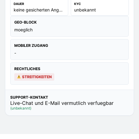
DAUER
KYC
keine gesicherten Angaben
unbekannt
GEO-BLOCK
moeglich
MOBILER ZUGANG
-
RECHTLICHES
STREITIGKEITEN
SUPPORT-KONTAKT
Live-Chat und E-Mail vermutlich verfuegbar
(unbekannt)