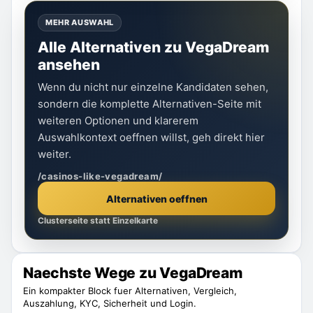
MEHR AUSWAHL
Alle Alternativen zu VegaDream
ansehen
Wenn du nicht nur einzelne Kandidaten sehen,
sondern die komplette Alternativen-Seite mit
weiteren Optionen und klarerem
Auswahlkontext oeffnen willst, geh direkt hier
weiter.
/casinos-like-vegadream/
Alternativen oeffnen
Clusterseite statt Einzelkarte
Naechste Wege zu VegaDream
Ein kompakter Block fuer Alternativen, Vergleich,
Auszahlung, KYC, Sicherheit und Login.