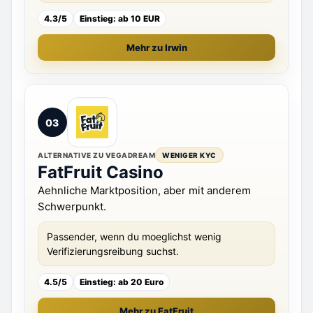
4.3/5
Einstieg: ab 10 EUR
Mehr zu Irwin
03
ALTERNATIVE ZU VEGADREAM
WENIGER KYC
FatFruit Casino
Aehnliche Marktposition, aber mit anderem
Schwerpunkt.
Passender, wenn du moeglichst wenig
Verifizierungsreibung suchst.
4.5/5
Einstieg: ab 20 Euro
Mehr zu FatFruit