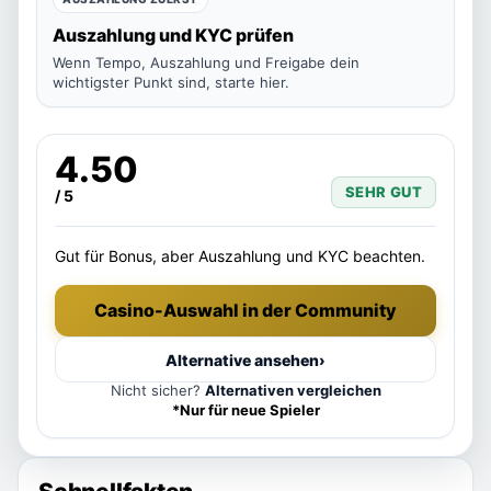
Auszahlung und KYC prüfen
Wenn Tempo, Auszahlung und Freigabe dein
wichtigster Punkt sind, starte hier.
4.50
SEHR GUT
/ 5
Gut für Bonus, aber Auszahlung und KYC beachten.
Casino-Auswahl in der Community
Alternative ansehen
›
Nicht sicher?
Alternativen vergleichen
*Nur für neue Spieler