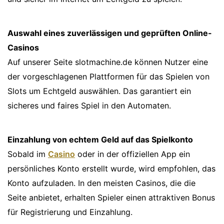
Auswahl eines zuverlässigen und geprüften Online-
Casinos
Auf unserer Seite slotmachine.de können Nutzer eine
der vorgeschlagenen Plattformen für das Spielen von
Slots um Echtgeld auswählen. Das garantiert ein
sicheres und faires Spiel in den Automaten.
Einzahlung von echtem Geld auf das Spielkonto
Sobald im
Casino
oder in der offiziellen App ein
persönliches Konto erstellt wurde, wird empfohlen, das
Konto aufzuladen. In den meisten Casinos, die die
Seite anbietet, erhalten Spieler einen attraktiven Bonus
für Registrierung und Einzahlung.