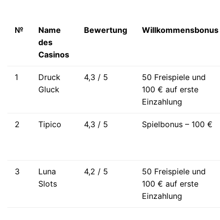
№
Name
Bewertung
Willkommensbonus
des
Casinos
1
Druck
4,3 / 5
50 Freispiele und
Gluck
100 € auf erste
Einzahlung
2
Tipico
4,3 / 5
Spielbonus – 100 €
3
Luna
4,2 / 5
50 Freispiele und
Slots
100 € auf erste
Einzahlung