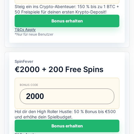
Steig ein ins Crypto-Abenteuer: 150 % bis zu 1 BTC +
50 Freispiele für deinen ersten Krypto-Deposit!
Bonus erhalten
T&Cs Apply
*Nur für neue Benutzer
SpinFever
€2000 + 200 Free Spins
BONUS CODE
2000
Hol dir den High Roller Hustle: 50 % Bonus bis €500
und erhöhe dein Spielbudget.
Bonus erhalten