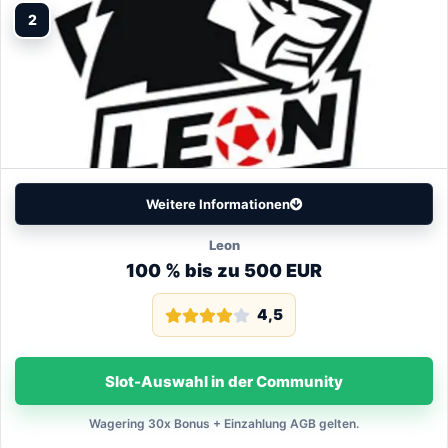
2
Weitere Informationen
Leon
100 % bis zu 500 EUR
4,5
Slot-Auswahl in der Community
Wagering 30x Bonus + Einzahlung AGB gelten.