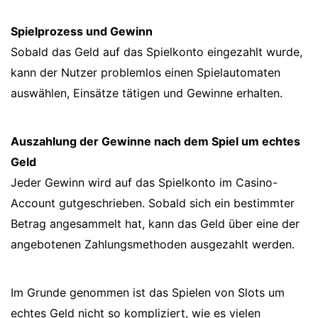
Spielprozess und Gewinn
Sobald das Geld auf das Spielkonto eingezahlt wurde,
kann der Nutzer problemlos einen Spielautomaten
auswählen, Einsätze tätigen und Gewinne erhalten.
Auszahlung der Gewinne nach dem Spiel um echtes
Geld
Jeder Gewinn wird auf das Spielkonto im Casino-
Account gutgeschrieben. Sobald sich ein bestimmter
Betrag angesammelt hat, kann das Geld über eine der
angebotenen Zahlungsmethoden ausgezahlt werden.
Im Grunde genommen ist das Spielen von Slots um
echtes Geld nicht so kompliziert, wie es vielen