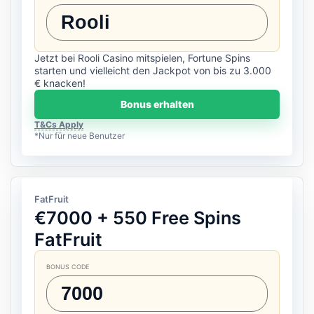
Rooli
Jetzt bei Rooli Casino mitspielen, Fortune Spins
starten und vielleicht den Jackpot von bis zu 3.000
€ knacken!
Bonus erhalten
T&Cs Apply
*Nur für neue Benutzer
FatFruit
€7000 + 550 Free Spins
FatFruit
BONUS CODE
7000