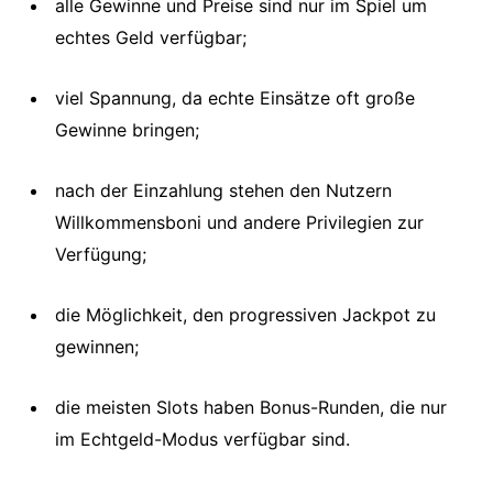
alle Gewinne und Preise sind nur im Spiel um
echtes Geld verfügbar;
viel Spannung, da echte Einsätze oft große
Gewinne bringen;
nach der Einzahlung stehen den Nutzern
Willkommensboni und andere Privilegien zur
Verfügung;
die Möglichkeit, den progressiven Jackpot zu
gewinnen;
die meisten Slots haben Bonus-Runden, die nur
im Echtgeld-Modus verfügbar sind.