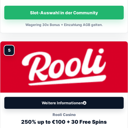
Slot-Auswahl in der Community
Wagering 30x Bonus + Einzahlung AGB gelten.
5
Weitere Informationen
Rooli Casino
250% up to €100 + 30 Free Spins