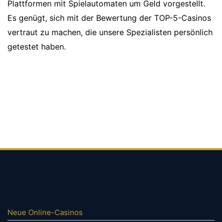
Plattformen mit Spielautomaten um Geld vorgestellt.
Es genügt, sich mit der Bewertung der TOP-5-Casinos
vertraut zu machen, die unsere Spezialisten persönlich
getestet haben.
Neue Online-Casinos