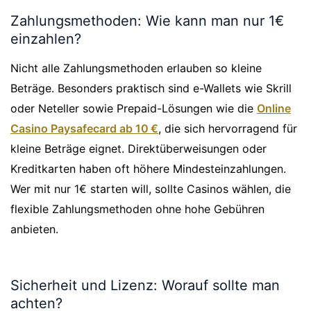
Zahlungsmethoden: Wie kann man nur 1€
einzahlen?
Nicht alle Zahlungsmethoden erlauben so kleine
Beträge. Besonders praktisch sind e-Wallets wie Skrill
oder Neteller sowie Prepaid-Lösungen wie die
Online
Casino Paysafecard ab 10 €
, die sich hervorragend für
kleine Beträge eignet. Direktüberweisungen oder
Kreditkarten haben oft höhere Mindesteinzahlungen.
Wer mit nur 1€ starten will, sollte Casinos wählen, die
flexible Zahlungsmethoden ohne hohe Gebühren
anbieten.
Sicherheit und Lizenz: Worauf sollte man
achten?