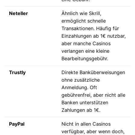
Neteller
Ähnlich wie Skrill,
ermöglicht schnelle
Transaktionen. Häufig für
Einzahlungen ab 1€ nutzbar,
aber manche Casinos
verlangen eine kleine
Bearbeitungsgebühr.
Trustly
Direkte Banküberweisungen
ohne zusätzliche
Anmeldung. Oft
gebührenfrei, aber nicht alle
Banken unterstützen
Zahlungen ab 1€.
PayPal
Nicht in allen Casinos
verfügbar, aber wenn doch,