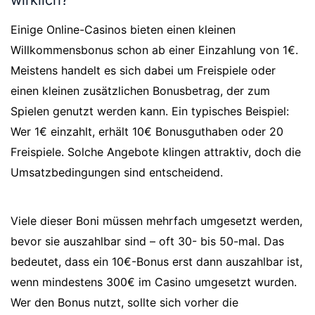
wirklich?
Einige Online-Casinos bieten einen kleinen
Willkommensbonus schon ab einer Einzahlung von 1€.
Meistens handelt es sich dabei um Freispiele oder
einen kleinen zusätzlichen Bonusbetrag, der zum
Spielen genutzt werden kann. Ein typisches Beispiel:
Wer 1€ einzahlt, erhält 10€ Bonusguthaben oder 20
Freispiele. Solche Angebote klingen attraktiv, doch die
Umsatzbedingungen sind entscheidend.
Viele dieser Boni müssen mehrfach umgesetzt werden,
bevor sie auszahlbar sind – oft 30- bis 50-mal. Das
bedeutet, dass ein 10€-Bonus erst dann auszahlbar ist,
wenn mindestens 300€ im Casino umgesetzt wurden.
Wer den Bonus nutzt, sollte sich vorher die