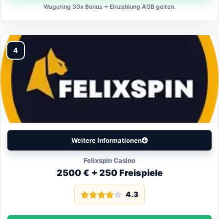
Wagering 30x Bonus + Einzahlung AGB gelten.
4
Weitere Informationen
Felixspin Casino
2500 € + 250 Freispiele
4.3