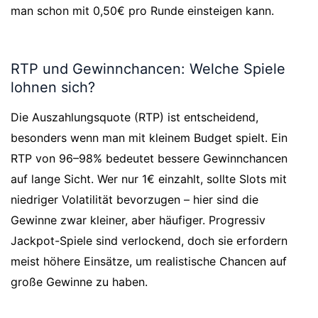
man schon mit 0,50€ pro Runde einsteigen kann.
RTP und Gewinnchancen: Welche Spiele
lohnen sich?
Die Auszahlungsquote (RTP) ist entscheidend,
besonders wenn man mit kleinem Budget spielt. Ein
RTP von 96–98% bedeutet bessere Gewinnchancen
auf lange Sicht. Wer nur 1€ einzahlt, sollte Slots mit
niedriger Volatilität bevorzugen – hier sind die
Gewinne zwar kleiner, aber häufiger. Progressiv
Jackpot-Spiele sind verlockend, doch sie erfordern
meist höhere Einsätze, um realistische Chancen auf
große Gewinne zu haben.