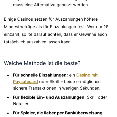
muss eine Alternative genutzt werden.
Einige Casinos setzen für Auszahlungen höhere
Mindestbeträge als für Einzahlungen fest. Wer nur 1€
einzahlt, sollte darauf achten, dass er Gewinne auch
tatsächlich auszahlen lassen kann.
Welche Methode ist die beste?
Für schnelle Einzahlungen:
ein
Casino mit
Paysafecard
oder Skrill – beide ermöglichen
sichere Transaktionen in wenigen Sekunden.
Für flexible Ein- und Auszahlungen:
Skrill oder
Neteller.
Für Spieler, die lieber per Banküberweisung