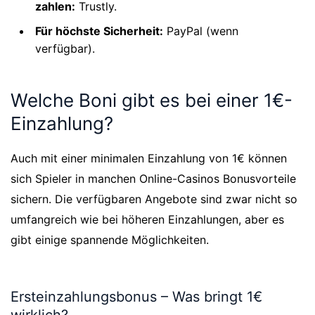
zahlen:
Trustly.
Für höchste Sicherheit:
PayPal (wenn
verfügbar).
Welche Boni gibt es bei einer 1€-
Einzahlung?
Auch mit einer minimalen Einzahlung von 1€ können
sich Spieler in manchen Online-Casinos Bonusvorteile
sichern. Die verfügbaren Angebote sind zwar nicht so
umfangreich wie bei höheren Einzahlungen, aber es
gibt einige spannende Möglichkeiten.
Ersteinzahlungsbonus – Was bringt 1€