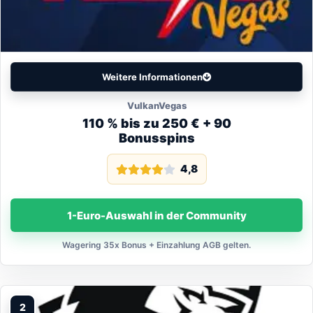
Weitere Informationen
VulkanVegas
110 % bis zu 250 € + 90
Bonusspins
4,8
1-Euro-Auswahl in der Community
Wagering 35x Bonus + Einzahlung AGB gelten.
2