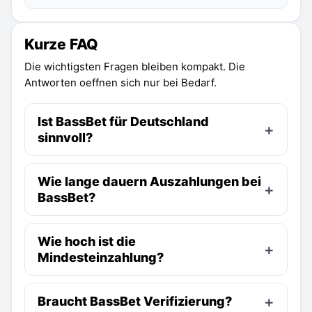
Kurze FAQ
Die wichtigsten Fragen bleiben kompakt. Die
Antworten oeffnen sich nur bei Bedarf.
Ist BassBet für Deutschland
sinnvoll?
Wie lange dauern Auszahlungen bei
BassBet?
Wie hoch ist die
Mindesteinzahlung?
Braucht BassBet Verifizierung?