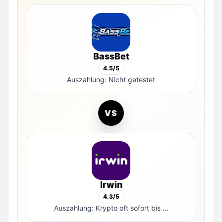
BassBet
4.5/5
Auszahlung: Nicht getestet
VS
Irwin
4.3/5
Auszahlung: Krypto oft sofort bis ...