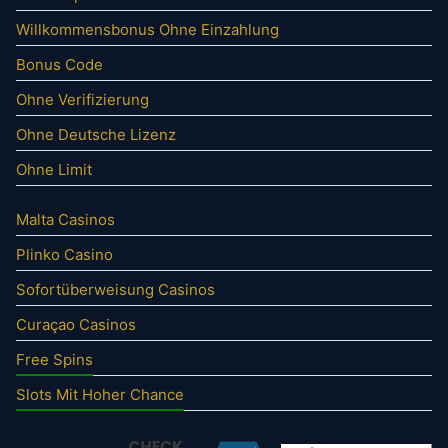
Willkommensbonus Ohne Einzahlung
Bonus Code
Ohne Verifizierung
Ohne Deutsche Lizenz
Ohne Limit
Malta Casinos
Plinko Casino
Sofortüberweisung Casinos
Curaçao Casinos
Free Spins
Slots Mit Hoher Chance