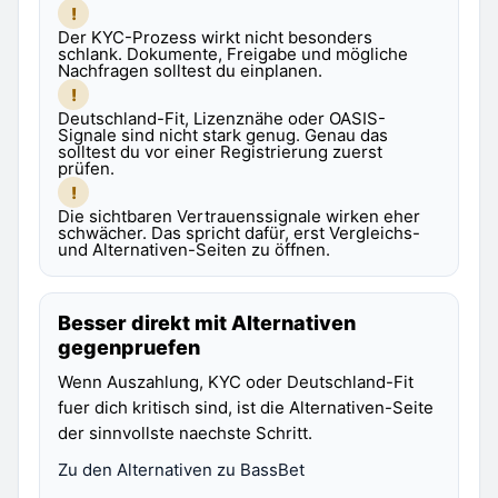
!
Der KYC-Prozess wirkt nicht besonders
schlank. Dokumente, Freigabe und mögliche
Nachfragen solltest du einplanen.
!
Deutschland-Fit, Lizenznähe oder OASIS-
Signale sind nicht stark genug. Genau das
solltest du vor einer Registrierung zuerst
prüfen.
!
Die sichtbaren Vertrauenssignale wirken eher
schwächer. Das spricht dafür, erst Vergleichs-
und Alternativen-Seiten zu öffnen.
Besser direkt mit Alternativen
gegenpruefen
Wenn Auszahlung, KYC oder Deutschland-Fit
fuer dich kritisch sind, ist die Alternativen-Seite
der sinnvollste naechste Schritt.
Zu den Alternativen zu BassBet