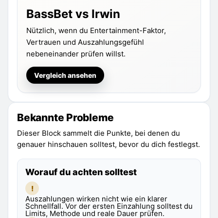
BassBet vs Irwin
Nützlich, wenn du Entertainment-Faktor,
Vertrauen und Auszahlungsgefühl
nebeneinander prüfen willst.
Vergleich ansehen
Bekannte Probleme
Dieser Block sammelt die Punkte, bei denen du
genauer hinschauen solltest, bevor du dich festlegst.
Worauf du achten solltest
!
Auszahlungen wirken nicht wie ein klarer
Schnellfall. Vor der ersten Einzahlung solltest du
Limits, Methode und reale Dauer prüfen.