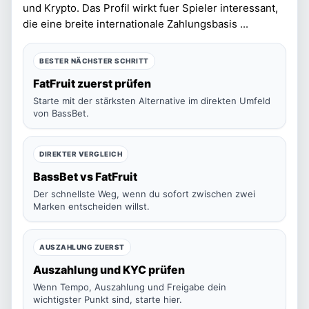
und Krypto. Das Profil wirkt fuer Spieler interessant,
die eine breite internationale Zahlungsbasis ...
BESTER NÄCHSTER SCHRITT
FatFruit zuerst prüfen
Starte mit der stärksten Alternative im direkten Umfeld
von BassBet.
DIREKTER VERGLEICH
BassBet vs FatFruit
Der schnellste Weg, wenn du sofort zwischen zwei
Marken entscheiden willst.
AUSZAHLUNG ZUERST
Auszahlung und KYC prüfen
Wenn Tempo, Auszahlung und Freigabe dein
wichtigster Punkt sind, starte hier.