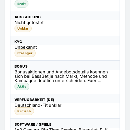
Breit
AUSZAHLUNG
Nicht getestet
Unklar
KYC
Unbekannt
Strenger
BONUS
Bonusaktionen und Angebotsdetails koennen
sich bei BassBet je nach Markt, Methode und
Kampagne deutlich unterscheiden. Fuer ...
Aktiv
VERFÜGBARKEIT (DE)
Deutschland-Fit unklar
Kritisch
SOFTWARE / SPIELE
1×2 Gaming, Big Time Gaming, Blueprint, ELK