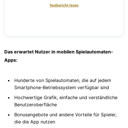
Testbericht lesen
Das erwartet Nutzer in mobilen Spielautomaten-
Apps:
Hunderte von Spielautomaten, die auf jedem
Smartphone-Betriebssystem verfügbar sind
Hochwertige Grafik, einfache und verständliche
Benutzeroberfläche
Bonusangebote und andere Vorteile für Spieler,
die die App nutzen