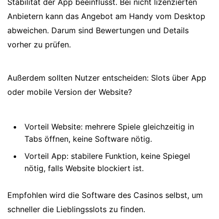
Stabilität der App beeinflusst. Bei nicht lizenzierten
Anbietern kann das Angebot am Handy vom Desktop
abweichen. Darum sind Bewertungen und Details
vorher zu prüfen.
Außerdem sollten Nutzer entscheiden: Slots über App
oder mobile Version der Website?
Vorteil Website: mehrere Spiele gleichzeitig in
Tabs öffnen, keine Software nötig.
Vorteil App: stabilere Funktion, keine Spiegel
nötig, falls Website blockiert ist.
Empfohlen wird die Software des Casinos selbst, um
schneller die Lieblingsslots zu finden.