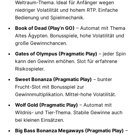
Weltraum-Thema. Ideal für Anfänger wegen
niedriger Volatilität und hohem RTP. Einfache
Bedienung und Spielmechanik.
Book of Dead (Play’n GO)
– Automat mit Thema
Altes Ägypten. Bonusspiele, hohe Volatilität und
große Gewinnchancen.
Gates of Olympus (Pragmatic Play)
– jeder Spin
kann den Gewinn erhöhen. Slot für erfahrene
Risikospieler.
Sweet Bonanza (Pragmatic Play)
– bunter
Frucht-Slot mit Bonusspiel zur
Gewinnmultiplikation. Mittel-hohe Volatilität.
Wolf Gold (Pragmatic Play)
– Automat mit
Wildnis- und Tier-Thema. Stabile Gewinne auch
bei kleinen Einsätzen.
Big Bass Bonanza Megaways (Pragmatic Play)
–