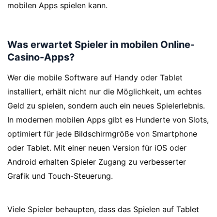
mobilen Apps spielen kann.
Was erwartet Spieler in mobilen Online-
Casino-Apps?
Wer die mobile Software auf Handy oder Tablet
installiert, erhält nicht nur die Möglichkeit, um echtes
Geld zu spielen, sondern auch ein neues Spielerlebnis.
In modernen mobilen Apps gibt es Hunderte von Slots,
optimiert für jede Bildschirmgröße von Smartphone
oder Tablet. Mit einer neuen Version für iOS oder
Android erhalten Spieler Zugang zu verbesserter
Grafik und Touch-Steuerung.
Viele Spieler behaupten, dass das Spielen auf Tablet