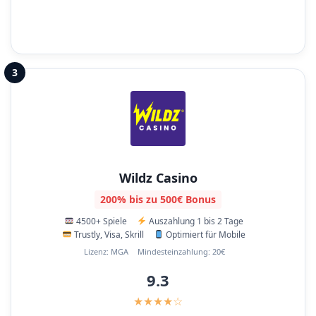
3
Wildz Casino
200% bis zu 500€ Bonus
4500+ Spiele
Auszahlung 1 bis 2 Tage
Trustly, Visa, Skrill
Optimiert für Mobile
Lizenz: MGA
Mindesteinzahlung: 20€
9.3
★★★★☆