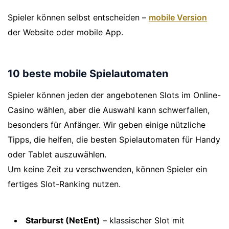
Spieler können selbst entscheiden –
mobile Version
der Website oder mobile App.
10 beste mobile Spielautomaten
Spieler können jeden der angebotenen Slots im Online-
Casino wählen, aber die Auswahl kann schwerfallen,
besonders für Anfänger. Wir geben einige nützliche
Tipps, die helfen, die besten Spielautomaten für Handy
oder Tablet auszuwählen.
Um keine Zeit zu verschwenden, können Spieler ein
fertiges Slot-Ranking nutzen.
Starburst (NetEnt)
– klassischer Slot mit