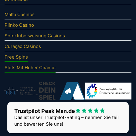
Malta Casinos
Plinko Casino
Sofortüberweisung Casinos
Curaçao Casinos
Free Spins
Slots Mit Hoher Chance
Trustpilot Peak Man.de
Das ist unser Trustpilot-Rating – nehmen Sie teil
und bewerten Sie uns!