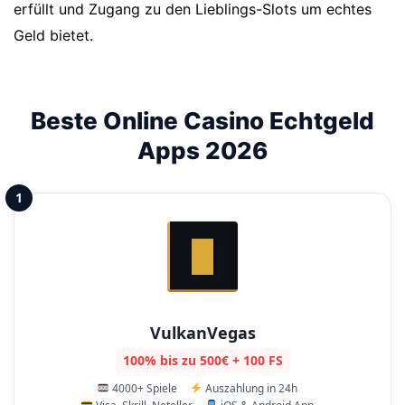
erfüllt und Zugang zu den Lieblings-Slots um echtes
Geld bietet.
Beste Online Casino Echtgeld
Apps 2026
1
VulkanVegas
100% bis zu 500€ + 100 FS
4000+ Spiele
Auszahlung in 24h