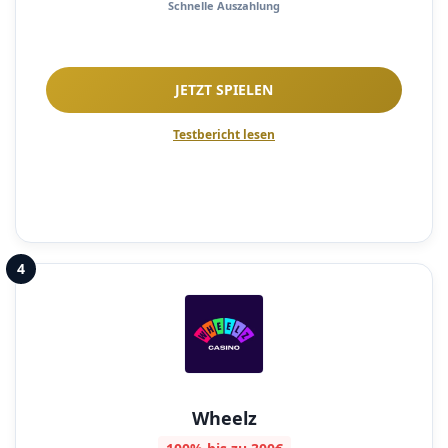
Schnelle Auszahlung
JETZT SPIELEN
Testbericht lesen
4
Wheelz