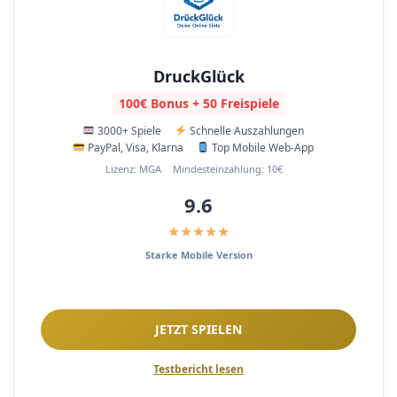
DruckGlück
100€ Bonus + 50 Freispiele
3000+ Spiele
Schnelle Auszahlungen
PayPal, Visa, Klarna
Top Mobile Web-App
Lizenz: MGA
Mindesteinzahlung: 10€
9.6
★★★★★
Starke Mobile Version
JETZT SPIELEN
Testbericht lesen