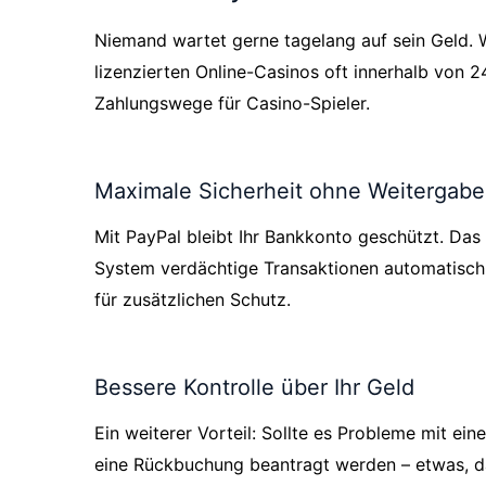
Niemand wartet gerne tagelang auf sein Geld.
lizenzierten Online-Casinos oft innerhalb von 
Zahlungswege für Casino-Spieler.
Maximale Sicherheit ohne Weitergab
Mit PayPal bleibt Ihr Bankkonto geschützt. Das 
System verdächtige Transaktionen automatisch 
für zusätzlichen Schutz.
Bessere Kontrolle über Ihr Geld
Ein weiterer Vorteil: Sollte es Probleme mit ei
eine Rückbuchung beantragt werden – etwas, d