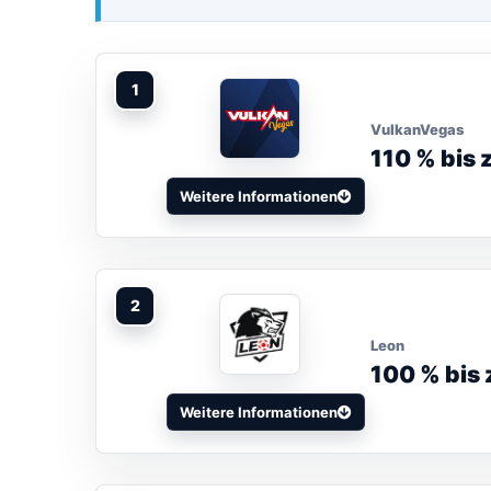
1
VulkanVegas
110 % bis 
Weitere Informationen
2
Leon
100 % bis
Weitere Informationen