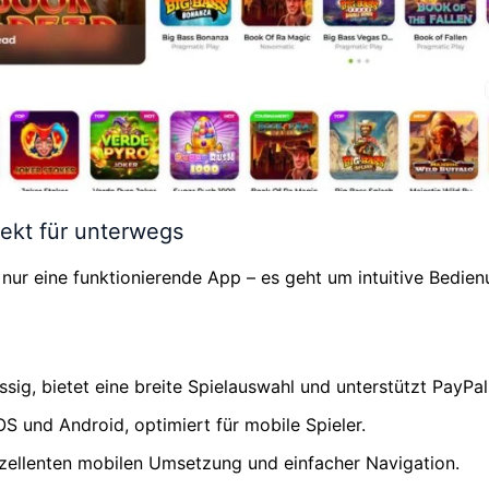
fekt für unterwegs
 nur eine funktionierende App – es geht um intuitive Bedie
ssig, bietet eine breite Spielauswahl und unterstützt PayPal
S und Android, optimiert für mobile Spieler.
xzellenten mobilen Umsetzung und einfacher Navigation.