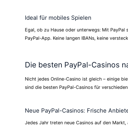
Ideal für mobiles Spielen
Egal, ob zu Hause oder unterwegs: Mit PayPal s
PayPal-App. Keine langen IBANs, keine versteck
Die besten PayPal-Casinos n
Nicht jedes Online-Casino ist gleich – einige b
sind die besten PayPal-Casinos für verschieden
Neue PayPal-Casinos: Frische Anbiete
Jedes Jahr treten neue Casinos auf den Markt,