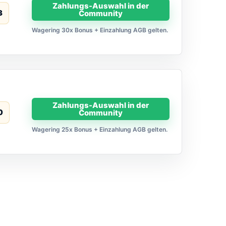
Zahlungs-Auswahl in der
3
Community
Wagering 30x Bonus + Einzahlung AGB gelten.
Zahlungs-Auswahl in der
0
Community
Wagering 25x Bonus + Einzahlung AGB gelten.