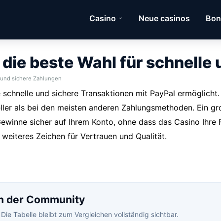
Casino
Neue casinos
Bon
 die beste Wahl für schnelle
e und sichere Zahlungen
e schnelle und sichere Transaktionen mit PayPal ermöglicht.
ller als bei den meisten anderen Zahlungsmethoden. Ein groß
Gewinne sicher auf Ihrem Konto, ohne dass das Casino Ihre 
weiteres Zeichen für Vertrauen und Qualität.
in der Community
ie Tabelle bleibt zum Vergleichen vollständig sichtbar.