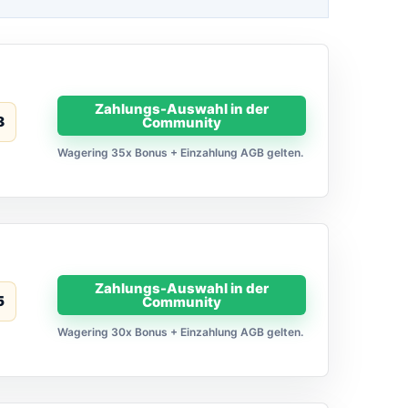
Zahlungs-Auswahl in der
8
Community
Wagering 35x Bonus + Einzahlung AGB gelten.
Zahlungs-Auswahl in der
5
Community
Wagering 30x Bonus + Einzahlung AGB gelten.