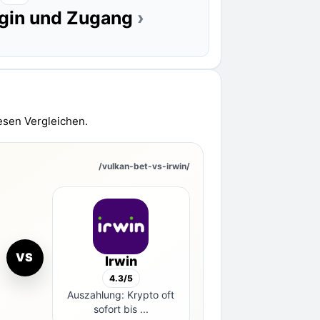
gin und Zugang
esen Vergleichen.
/vulkan-bet-vs-irwin/
VS
Irwin
4.3/5
Auszahlung: Krypto oft
sofort bis ...