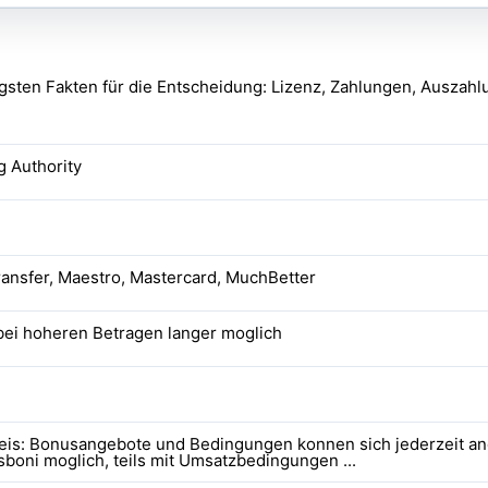
igsten Fakten für die Entscheidung: Lizenz, Zahlungen, Auszah
 Authority
ansfer, Maestro, Mastercard, MuchBetter
bei hoheren Betragen langer moglich
is: Bonusangebote und Bedingungen konnen sich jederzeit ande
oni moglich, teils mit Umsatzbedingungen ...