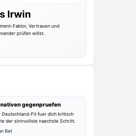
s Irwin
nment-Faktor, Vertrauen und
ander prüfen willst.
ernativen gegenpruefen
eutschland-Fit fuer dich kritisch
ite der sinnvollste naechste Schritt.
an Bet