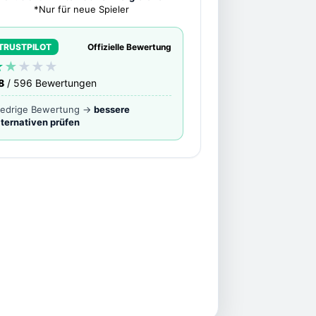
*Nur für neue Spieler
TRUSTPILOT
Offizielle Bewertung
,8 von 5 Sternen
★
★
★
★
★
8
/ 5
96 Bewertungen
iedrige Bewertung →
bessere
lternativen prüfen