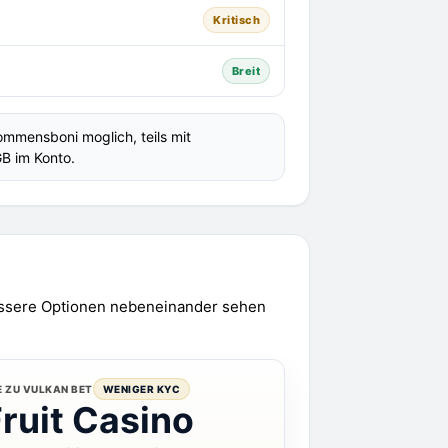
Kritisch
Breit
ommensboni moglich, teils mit
B im Konto.
 bessere Optionen nebeneinander sehen
 ZU VULKAN BET
WENIGER KYC
ruit Casino