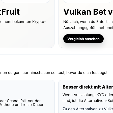
Fruit
Vulkan Bet v
t einem bekannten Krypto-
Nützlich, wenn du Entertai
Auszahlungsgefühl nebenein
Vergleich ansehen
nen du genauer hinschauen solltest, bevor du dich festlegst.
Besser direkt mit Alt
Wenn Auszahlung, KYC oder D
sind, ist die Alternativen-Se
er Schnellfall. Vor der
 Methode und reale Dauer
Zu den Alternativen zu Vulk