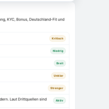
lung, KYC, Bonus, Deutschland-Fit und
Kritisch
Niedrig
Breit
Unklar
Strenger
rn. Laut Drittquellen sind
Aktiv