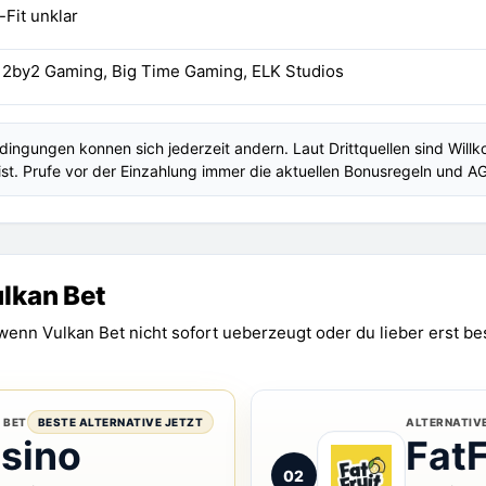
Fit unklar
 2by2 Gaming, Big Time Gaming, ELK Studios
gungen konnen sich jederzeit andern. Laut Drittquellen sind Willk
t. Prufe vor der Einzahlung immer die aktuellen Bonusregeln und AG
ulkan Bet
, wenn Vulkan Bet nicht sofort ueberzeugt oder du lieber erst
 BET
BESTE ALTERNATIVE JETZT
ALTERNATIVE
asino
FatF
02