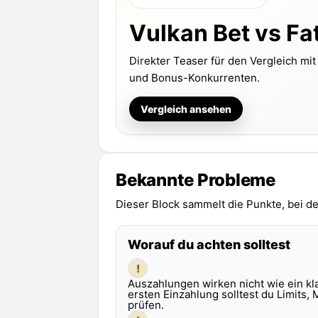
Vulkan Bet vs Fat
Direkter Teaser für den Vergleich mi
und Bonus-Konkurrenten.
Vergleich ansehen
Bekannte Probleme
Dieser Block sammelt die Punkte, bei de
Worauf du achten solltest
!
Auszahlungen wirken nicht wie ein klar
ersten Einzahlung solltest du Limits,
prüfen.