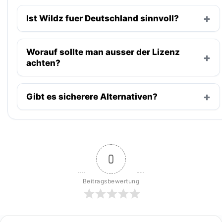
Ist Wildz fuer Deutschland sinnvoll?
Worauf sollte man ausser der Lizenz
achten?
Gibt es sicherere Alternativen?
0
Beitragsbewertung