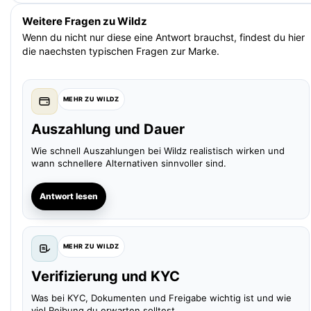
Weitere Fragen zu Wildz
Wenn du nicht nur diese eine Antwort brauchst, findest du hier
die naechsten typischen Fragen zur Marke.
MEHR ZU WILDZ
Auszahlung und Dauer
Wie schnell Auszahlungen bei Wildz realistisch wirken und
wann schnellere Alternativen sinnvoller sind.
Antwort lesen
MEHR ZU WILDZ
Verifizierung und KYC
Was bei KYC, Dokumenten und Freigabe wichtig ist und wie
viel Reibung du erwarten solltest.