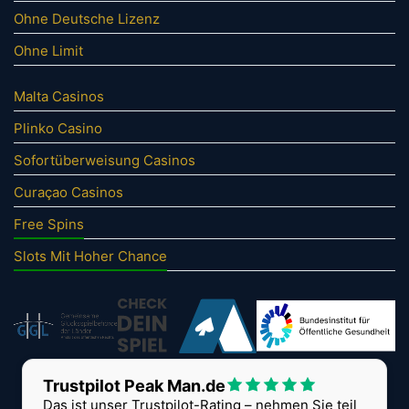
Ohne Deutsche Lizenz
Ohne Limit
Malta Casinos
Plinko Casino
Sofortüberweisung Casinos
Curaçao Casinos
Free Spins
Slots Mit Hoher Chance
Trustpilot Peak Man.de
Das ist unser Trustpilot-Rating – nehmen Sie teil