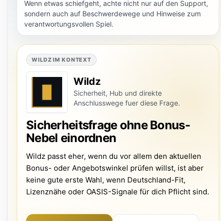
Wenn etwas schiefgeht, achte nicht nur auf den Support,
sondern auch auf Beschwerdewege und Hinweise zum
verantwortungsvollen Spiel.
WILDZ IM KONTEXT
Wildz
Sicherheit, Hub und direkte
Anschlusswege fuer diese Frage.
Sicherheitsfrage ohne Bonus-
Nebel einordnen
Wildz passt eher, wenn du vor allem den aktuellen
Bonus- oder Angebotswinkel prüfen willst, ist aber
keine gute erste Wahl, wenn Deutschland-Fit,
Lizenznähe oder OASIS-Signale für dich Pflicht sind.