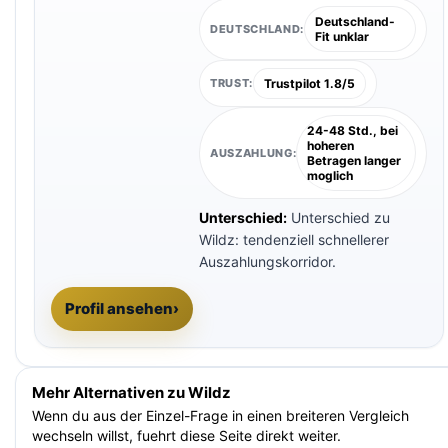
Deutschland-
DEUTSCHLAND:
Fit unklar
Trustpilot 1.8/5
TRUST:
24-48 Std., bei
hoheren
AUSZAHLUNG:
Betragen langer
moglich
Unterschied:
Unterschied zu
Wildz: tendenziell schnellerer
Auszahlungskorridor.
Profil ansehen
›
Mehr Alternativen zu Wildz
Wenn du aus der Einzel-Frage in einen breiteren Vergleich
wechseln willst, fuehrt diese Seite direkt weiter.