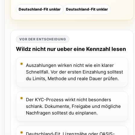
Deutschland-Fit unklar
Deutschland-Fit unklar
VOR DER ENTSCHEIDUNG
Wildz nicht nur ueber eine Kennzahl lesen
Auszahlungen wirken nicht wie ein klarer
Schnellfall. Vor der ersten Einzahlung solltest
du Limits, Methode und reale Dauer prüfen.
Der KYC-Prozess wirkt nicht besonders
schlank. Dokumente, Freigabe und mögliche
Nachfragen solltest du einplanen.
Deutschland-Fit, Lizenznähe oder OASIS-