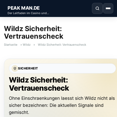
PEAK MAN.DE
Der Leitfaden im Casino und bei Spielautomaten
Wildz Sicherheit:
Vertrauenscheck
Startseite
»
Wildz
»
Wildz Sicherheit: Vertrauenscheck
SICHERHEIT
Wildz Sicherheit:
Vertrauenscheck
Ohne Einschraenkungen laesst sich Wildz nicht als
sicher bezeichnen: Die aktuellen Signale sind
gemischt.