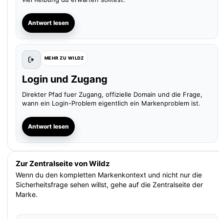
Antwort lesen
MEHR ZU WILDZ
Login und Zugang
Direkter Pfad fuer Zugang, offizielle Domain und die Frage,
wann ein Login-Problem eigentlich ein Markenproblem ist.
Antwort lesen
Zur Zentralseite von Wildz
Wenn du den kompletten Markenkontext und nicht nur die
Sicherheitsfrage sehen willst, gehe auf die Zentralseite der
Marke.