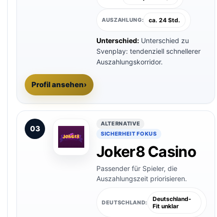
ca. 24 Std.
AUSZAHLUNG:
Unterschied:
Unterschied zu
Svenplay: tendenziell schnellerer
Auszahlungskorridor.
Profil ansehen
›
ALTERNATIVE
03
SICHERHEIT FOKUS
Joker8 Casino
Passender für Spieler, die
Auszahlungszeit priorisieren.
Deutschland-
DEUTSCHLAND:
Fit unklar