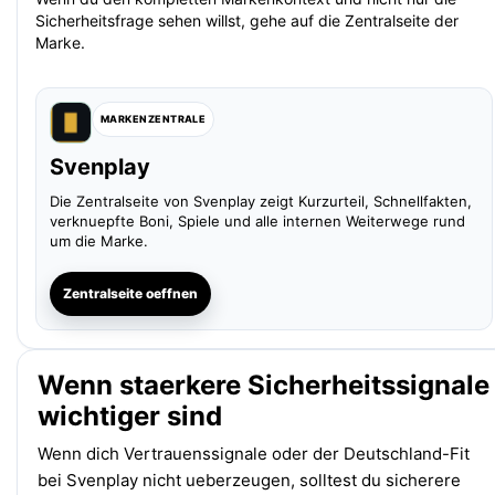
Sicherheitsfrage sehen willst, gehe auf die Zentralseite der
Marke.
MARKENZENTRALE
Svenplay
Die Zentralseite von Svenplay zeigt Kurzurteil, Schnellfakten,
verknuepfte Boni, Spiele und alle internen Weiterwege rund
um die Marke.
Zentralseite oeffnen
Wenn staerkere Sicherheitssignale
wichtiger sind
Wenn dich Vertrauenssignale oder der Deutschland-Fit
bei Svenplay nicht ueberzeugen, solltest du sicherere