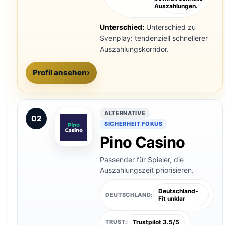
Auszahlungen.
Unterschied:
Unterschied zu
Svenplay: tendenziell schnellerer
Auszahlungskorridor.
Profil ansehen
›
ALTERNATIVE
02
SICHERHEIT FOKUS
Pino Casino
Passender für Spieler, die
Auszahlungszeit priorisieren.
Deutschland-
DEUTSCHLAND:
Fit unklar
Trustpilot 3.5/5
TRUST: