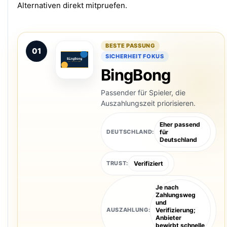
Alternativen direkt mitpruefen.
BESTE PASSUNG
01
SICHERHEIT FOKUS
BingBong
Passender für Spieler, die
Auszahlungszeit priorisieren.
Eher passend
für
DEUTSCHLAND:
Deutschland
Verifiziert
TRUST:
Je nach
Zahlungsweg
und
Verifizierung;
AUSZAHLUNG:
Anbieter
bewirbt schnelle