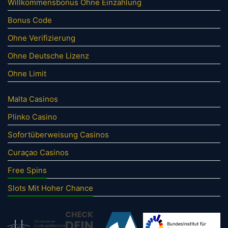
Willkommensbonus Ohne Einzahlung
Bonus Code
Ohne Verifizierung
Ohne Deutsche Lizenz
Ohne Limit
Malta Casinos
Plinko Casino
Sofortüberweisung Casinos
Curaçao Casinos
Free Spins
Slots Mit Hoher Chance