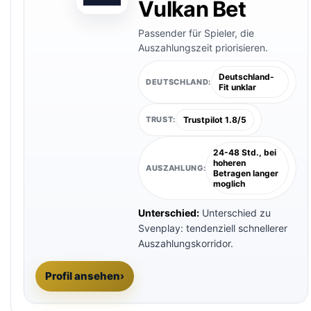
Vulkan Bet
Passender für Spieler, die
Auszahlungszeit priorisieren.
Deutschland-
DEUTSCHLAND:
Fit unklar
Trustpilot 1.8/5
TRUST:
24-48 Std., bei
hoheren
AUSZAHLUNG:
Betragen langer
moglich
Unterschied:
Unterschied zu
Svenplay: tendenziell schnellerer
Auszahlungskorridor.
Profil ansehen
›