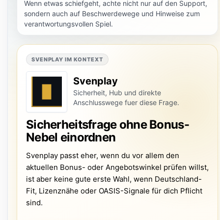
Wenn etwas schiefgeht, achte nicht nur auf den Support,
sondern auch auf Beschwerdewege und Hinweise zum
verantwortungsvollen Spiel.
SVENPLAY IM KONTEXT
Svenplay
Sicherheit, Hub und direkte
Anschlusswege fuer diese Frage.
Sicherheitsfrage ohne Bonus-
Nebel einordnen
Svenplay passt eher, wenn du vor allem den
aktuellen Bonus- oder Angebotswinkel prüfen willst,
ist aber keine gute erste Wahl, wenn Deutschland-
Fit, Lizenznähe oder OASIS-Signale für dich Pflicht
sind.