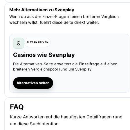
Mehr Alternativen zu Svenplay
Wenn du aus der Einzel-Frage in einen breiteren Vergleich
wechseln willst, fuehrt diese Seite direkt weiter.
ALTERNATIVEN
Casinos wie Svenplay
Die Alternativen-Seite erweitert die Einzelfrage auf einen
breiteren Vergleichspool rund um Svenplay.
Alternativen sehen
FAQ
Kurze Antworten auf die haeufigsten Detailfragen rund
um diese Suchintention.