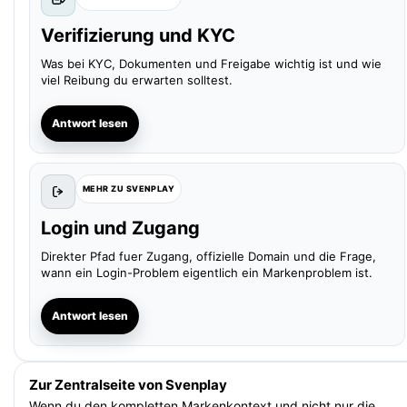
Verifizierung und KYC
Was bei KYC, Dokumenten und Freigabe wichtig ist und wie
viel Reibung du erwarten solltest.
Antwort lesen
MEHR ZU SVENPLAY
Login und Zugang
Direkter Pfad fuer Zugang, offizielle Domain und die Frage,
wann ein Login-Problem eigentlich ein Markenproblem ist.
Antwort lesen
Zur Zentralseite von Svenplay
Wenn du den kompletten Markenkontext und nicht nur die