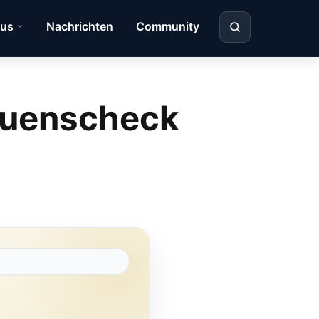
us
Nachrichten
Community
rauenscheck