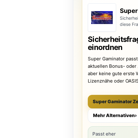
Super
Sicherhe
diese Fr
Sicherheitsfr
einordnen
Super Gaminator passt
aktuellen Bonus- oder 
aber keine gute erste 
Lizenznähe oder OASIS-
Super Gaminator Ze
Mehr Alternativen
›
Passt eher