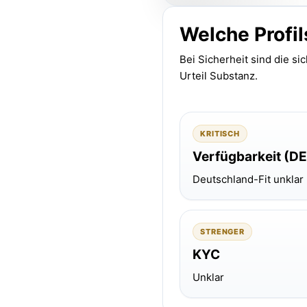
Welche Profil
Bei Sicherheit sind die s
Urteil Substanz.
KRITISCH
Verfügbarkeit (DE
Deutschland-Fit unklar
STRENGER
KYC
Unklar