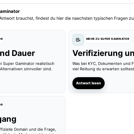
Gaminator
Antwort brauchst, findest du hier die naechsten typischen Fragen zu
OR
MEHR ZU SUPER GAMINATOR
nd Dauer
Verifizierung u
i Super Gaminator realistisch
Was bei KYC, Dokumenten und Fr
lternativen sinnvoller sind.
viel Reibung du erwarten solltest
Antwort lesen
OR
gang
ffizielle Domain und die Frage,