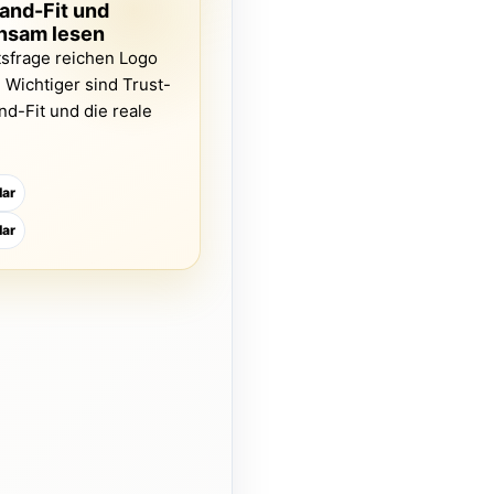
land-Fit und
nsam lesen
tsfrage reichen Logo
 Wichtiger sind Trust-
nd-Fit und die reale
lar
lar