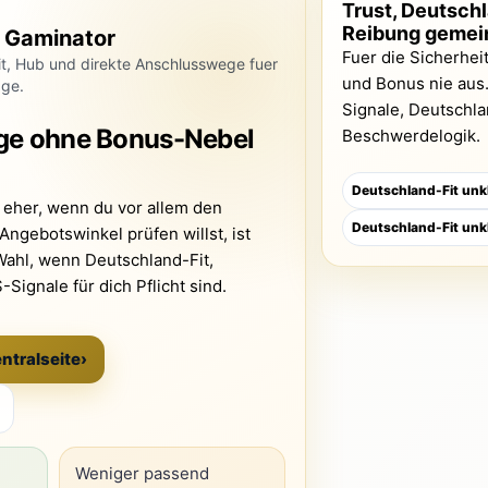
Trust, Deutsch
Reibung gemei
 Gaminator
Fuer die Sicherhei
it, Hub und direkte Anschlusswege fuer
und Bonus nie aus.
age.
Signale, Deutschla
age ohne Bonus-Nebel
Beschwerdelogik.
Deutschland-Fit unk
 eher, wenn du vor allem den
Deutschland-Fit unk
Angebotswinkel prüfen willst, ist
Wahl, wenn Deutschland-Fit,
Signale für dich Pflicht sind.
ntralseite
›
Weniger passend