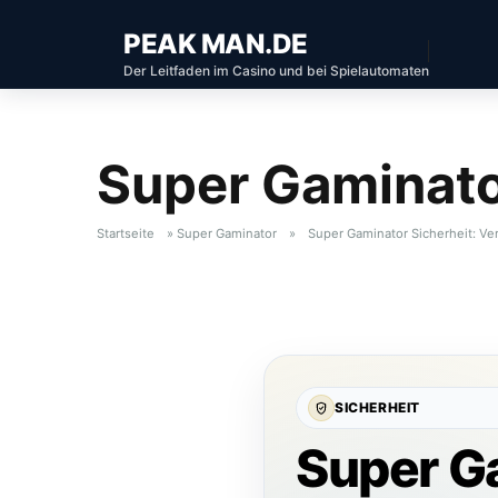
PEAK MAN.DE
Der Leitfaden im Casino und bei Spielautomaten
Super Gaminato
Startseite
»
Super Gaminator
»
Super Gaminator Sicherheit: Ve
SICHERHEIT
Super Ga