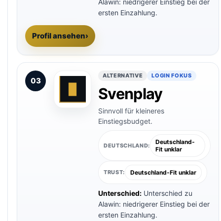
Alawin: niedrigerer Einstieg bei der
ersten Einzahlung.
Profil ansehen
›
ALTERNATIVE
LOGIN FOKUS
03
Svenplay
Sinnvoll für kleineres
Einstiegsbudget.
Deutschland-
DEUTSCHLAND:
Fit unklar
Deutschland-Fit unklar
TRUST:
Unterschied:
Unterschied zu
Alawin: niedrigerer Einstieg bei der
ersten Einzahlung.