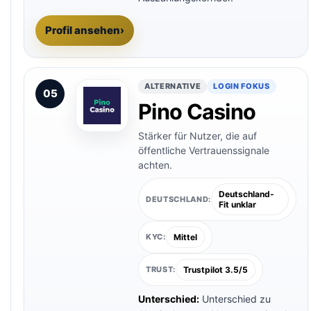
Profil ansehen
›
ALTERNATIVE
LOGIN FOKUS
05
Pino Casino
Stärker für Nutzer, die auf
öffentliche Vertrauenssignale
achten.
Deutschland-
DEUTSCHLAND:
Fit unklar
Mittel
KYC:
Trustpilot 3.5/5
TRUST:
Unterschied:
Unterschied zu