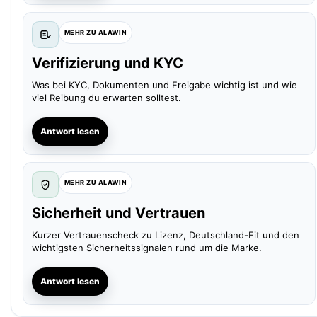
MEHR ZU ALAWIN
Verifizierung und KYC
Was bei KYC, Dokumenten und Freigabe wichtig ist und wie
viel Reibung du erwarten solltest.
Antwort lesen
MEHR ZU ALAWIN
Sicherheit und Vertrauen
Kurzer Vertrauenscheck zu Lizenz, Deutschland-Fit und den
wichtigsten Sicherheitssignalen rund um die Marke.
Antwort lesen