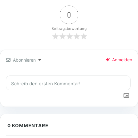
0
Beitragsbewertung
Anmelden
Abonnieren
0
KOMMENTARE