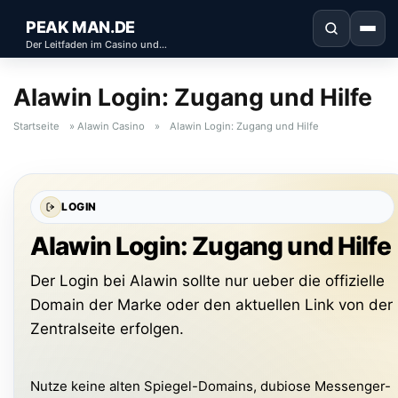
PEAK MAN.DE
Der Leitfaden im Casino und bei Spielautomaten
Alawin Login: Zugang und Hilfe
Startseite
»
Alawin Casino
»
Alawin Login: Zugang und Hilfe
LOGIN
Alawin Login: Zugang und Hilfe
Der Login bei Alawin sollte nur ueber die offizielle
Domain der Marke oder den aktuellen Link von der
Zentralseite erfolgen.
Nutze keine alten Spiegel-Domains, dubiose Messenger-