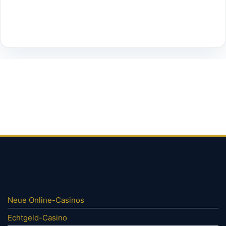
Neue Online-Casinos
Echtgeld-Casino