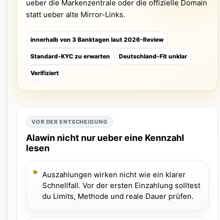
ueber die Markenzentrale oder die offizielle Domain
statt ueber alte Mirror-Links.
innerhalb von 3 Banktagen laut 2026-Review
Standard-KYC zu erwarten
Deutschland-Fit unklar
Verifiziert
VOR DER ENTSCHEIDUNG
Alawin nicht nur ueber eine Kennzahl
lesen
Auszahlungen wirken nicht wie ein klarer
Schnellfall. Vor der ersten Einzahlung solltest
du Limits, Methode und reale Dauer prüfen.