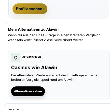
Profil ansehen
›
Mehr Alternativen zu Alawin
Wenn du aus der Einzel-Frage in einen breiteren Vergleich
wechseln willst, fuehrt diese Seite direkt weiter.
ALTERNATIVEN
Casinos wie Alawin
Die Alternativen-Seite erweitert die Einzelfrage auf einen
breiteren Vergleichspool rund um Alawin.
Alternativen sehen