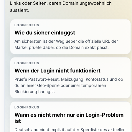
Links oder Seiten, deren Domain ungewoehnlich
aussieht.
LOGIN FOKUS
Wie du sicher einloggst
Am sichersten ist der Weg ueber die offizielle URL der
Marke; pruefe dabei, ob die Domain exakt passt.
LOGIN FOKUS
Wenn der Login nicht funktioniert
Pruefe Passwort-Reset, Mailzugang, Kontostatus und ob
du an einer Geo-Sperre oder einer temporaeren
Blockierung haengst.
LOGIN FOKUS
Wann es nicht mehr nur ein Login-Problem
ist
Deutschland nicht explizit auf der Sperrliste des aktuellen