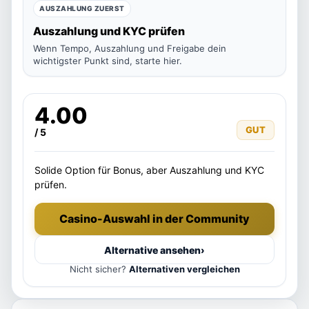
AUSZAHLUNG ZUERST
Auszahlung und KYC prüfen
Wenn Tempo, Auszahlung und Freigabe dein
wichtigster Punkt sind, starte hier.
4.00
GUT
/ 5
Solide Option für Bonus, aber Auszahlung und KYC
prüfen.
Casino-Auswahl in der Community
Alternative ansehen
›
Nicht sicher?
Alternativen vergleichen