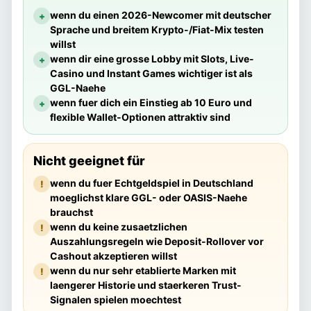
wenn du einen 2026-Newcomer mit deutscher
+
Sprache und breitem Krypto-/Fiat-Mix testen
willst
wenn dir eine grosse Lobby mit Slots, Live-
+
Casino und Instant Games wichtiger ist als
GGL-Naehe
wenn fuer dich ein Einstieg ab 10 Euro und
+
flexible Wallet-Optionen attraktiv sind
Nicht geeignet für
wenn du fuer Echtgeldspiel in Deutschland
!
moeglichst klare GGL- oder OASIS-Naehe
brauchst
wenn du keine zusaetzlichen
!
Auszahlungsregeln wie Deposit-Rollover vor
Cashout akzeptieren willst
wenn du nur sehr etablierte Marken mit
!
laengerer Historie und staerkeren Trust-
Signalen spielen moechtest