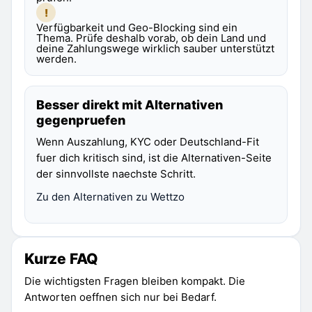
!
Verfügbarkeit und Geo-Blocking sind ein
Thema. Prüfe deshalb vorab, ob dein Land und
deine Zahlungswege wirklich sauber unterstützt
werden.
Besser direkt mit Alternativen
gegenpruefen
Wenn Auszahlung, KYC oder Deutschland-Fit
fuer dich kritisch sind, ist die Alternativen-Seite
der sinnvollste naechste Schritt.
Zu den Alternativen zu Wettzo
Kurze FAQ
Die wichtigsten Fragen bleiben kompakt. Die
Antworten oeffnen sich nur bei Bedarf.