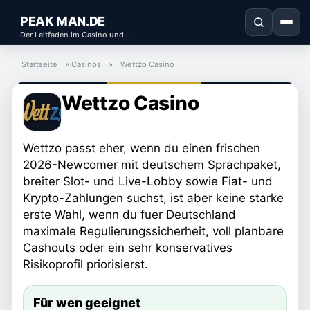
PEAK MAN.DE
Der Leitfaden im Casino und bei Spielautomaten
Startseite
»
Casinos
»
Wettzo Casino
Wettzo Casino
Wettzo passt eher, wenn du einen frischen
2026-Newcomer mit deutschem Sprachpaket,
breiter Slot- und Live-Lobby sowie Fiat- und
Krypto-Zahlungen suchst, ist aber keine starke
erste Wahl, wenn du fuer Deutschland
maximale Regulierungssicherheit, voll planbare
Cashouts oder ein sehr konservatives
Risikoprofil priorisierst.
Für wen geeignet