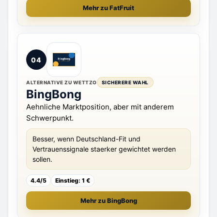
Mehr zu FatFruit
04
ALTERNATIVE ZU WETTZO
SICHERERE WAHL
BingBong
Aehnliche Marktposition, aber mit anderem
Schwerpunkt.
Besser, wenn Deutschland-Fit und
Vertrauenssignale staerker gewichtet werden
sollen.
4.4/5
Einstieg: 1 €
Mehr zu BingBong