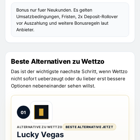
Bonus nur fuer Neukunden. Es gelten
Umsatzbedingungen, Fristen, 2x Deposit-Rollover
vor Auszahlung und weitere Bonusregeln laut
Anbieter.
Beste Alternativen zu Wettzo
Das ist der wichtigste naechste Schritt, wenn Wettzo
nicht sofort ueberzeugt oder du lieber erst bessere
Optionen nebeneinander sehen willst.
01
ALTERNATIVE ZU WETTZO
BESTE ALTERNATIVE JETZT
Lucky Vegas