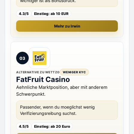
wichtiger ist als Bonusdruck.
4.3/5
Einstieg: ab 10 EUR
Mehr zu Irwin
03
ALTERNATIVE ZU WETTZO
WENIGER KYC
FatFruit Casino
Aehnliche Marktposition, aber mit anderem
Schwerpunkt.
Passender, wenn du moeglichst wenig
Verifizierungsreibung suchst.
4.5/5
Einstieg: ab 20 Euro