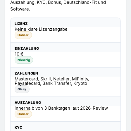
Auszahlung, KYC, Bonus, Deutschland-Fit und
Software.
LIZENZ
Keine klare Lizenzangabe
Unklar
EINZAHLUNG
10 €
Niedrig
ZAHLUNGEN
Mastercard, Skrill, Neteller, MiFinity,
Paysafecard, Bank Transfer, Krypto
Okay
AUSZAHLUNG
innerhalb von 3 Banktagen laut 2026-Review
Unklar
KYC