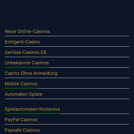
Neue Online-Casinos
Echtgeld-Casino
Seriöse Casinos DE
Unbekannte Casinos
Casino Ohne Anmeldung
Mobile Casinos
Automaten Spiele
Spielautomaten Kostenlos
PayPal Casinos
Paysafe Casinos