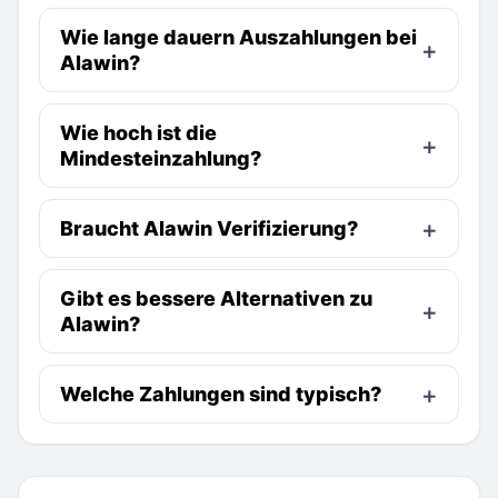
Wie lange dauern Auszahlungen bei
Alawin?
Wie hoch ist die
Mindesteinzahlung?
Braucht Alawin Verifizierung?
Gibt es bessere Alternativen zu
Alawin?
Welche Zahlungen sind typisch?