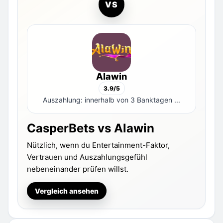
VS
Alawin
3.9/5
Auszahlung: innerhalb von 3 Banktagen ...
CasperBets vs Alawin
Nützlich, wenn du Entertainment-Faktor,
Vertrauen und Auszahlungsgefühl
nebeneinander prüfen willst.
Vergleich ansehen