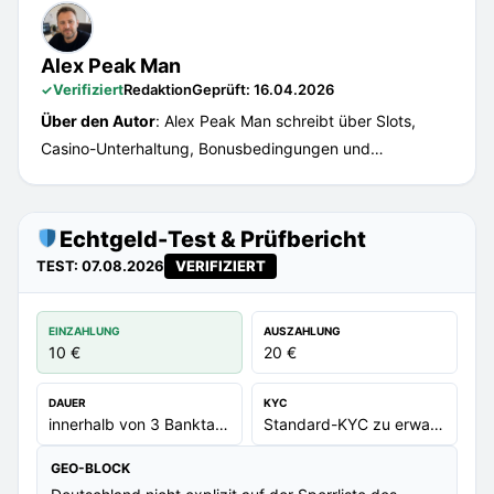
Alex Peak Man
Verifiziert
Redaktion
Geprüft: 16.04.2026
Über den Autor
: Alex Peak Man schreibt über Slots,
Casino-Unterhaltung, Bonusbedingungen und
Lizenzfragen mit Blick auf deutsche Spieler. Im Fokus
stehen klare Regeln, transparente Risiken und ein
realistischer Eindruck davon, ob ein Anbieter wirklich
Echtgeld-Test & Prüfbericht
zum Spielprofil passt.
TEST: 07.08.2026
VERIFIZIERT
EINZAHLUNG
AUSZAHLUNG
10 €
20 €
DAUER
KYC
innerhalb von 3 Banktagen laut 2026-Review
Standard-KYC zu erwarten
GEO-BLOCK