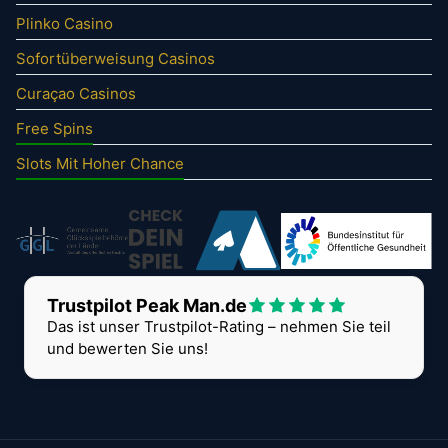
Plinko Casino
Sofortüberweisung Casinos
Curaçao Casinos
Free Spins
Slots Mit Hoher Chance
Trustpilot Peak Man.de
Das ist unser Trustpilot-Rating – nehmen Sie teil
und bewerten Sie uns!