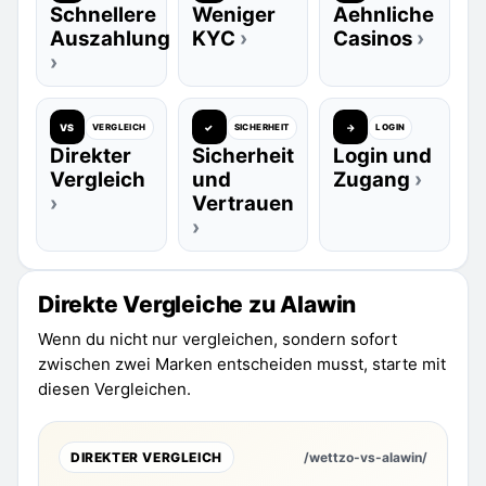
Schnellere
Weniger
Aehnliche
Auszahlung
KYC
Casinos
VS
VERGLEICH
✓
SICHERHEIT
→
LOGIN
Direkter
Sicherheit
Login und
Vergleich
und
Zugang
Vertrauen
Direkte Vergleiche zu Alawin
Wenn du nicht nur vergleichen, sondern sofort
zwischen zwei Marken entscheiden musst, starte mit
diesen Vergleichen.
DIREKTER VERGLEICH
/wettzo-vs-alawin/