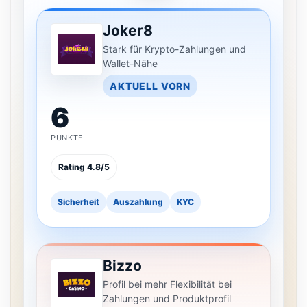
Joker8
Stark für Krypto-Zahlungen und
Wallet-Nähe
AKTUELL VORN
6
PUNKTE
Rating 4.8/5
Sicherheit
Auszahlung
KYC
Bizzo
Profil bei mehr Flexibilität bei
Zahlungen und Produktprofil