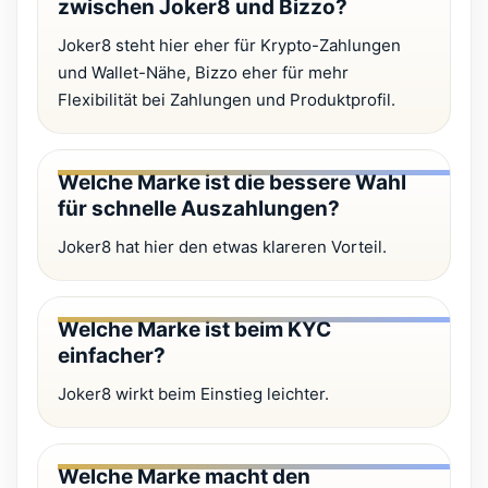
zwischen Joker8 und Bizzo?
Joker8 steht hier eher für Krypto-Zahlungen
und Wallet-Nähe, Bizzo eher für mehr
Flexibilität bei Zahlungen und Produktprofil.
Welche Marke ist die bessere Wahl
für schnelle Auszahlungen?
Joker8 hat hier den etwas klareren Vorteil.
Welche Marke ist beim KYC
einfacher?
Joker8 wirkt beim Einstieg leichter.
Welche Marke macht den