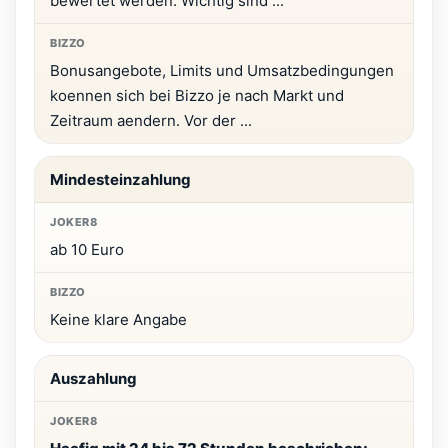
bewertet werden. Wichtig sind ...
Bonusangebote, Limits und Umsatzbedingungen
koennen sich bei Bizzo je nach Markt und
Zeitraum aendern. Vor der ...
Mindesteinzahlung
ab 10 Euro
Keine klare Angabe
Auszahlung