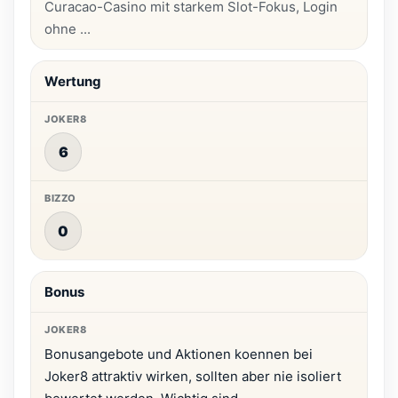
Curacao-Casino mit starkem Slot-Fokus, Login
ohne ...
Wertung
6
0
Bonus
Bonusangebote und Aktionen koennen bei
Joker8 attraktiv wirken, sollten aber nie isoliert