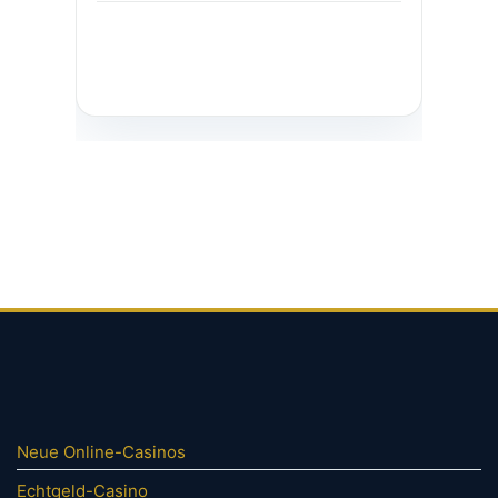
Neue Online-Casinos
Echtgeld-Casino