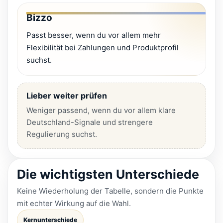
Bizzo
Passt besser, wenn du vor allem mehr
Flexibilität bei Zahlungen und Produktprofil
suchst.
Lieber weiter prüfen
Weniger passend, wenn du vor allem klare
Deutschland-Signale und strengere
Regulierung suchst.
Die wichtigsten Unterschiede
Keine Wiederholung der Tabelle, sondern die Punkte
mit echter Wirkung auf die Wahl.
Kernunterschiede