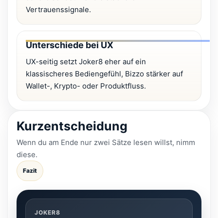
Vertrauenssignale.
Unterschiede bei UX
UX-seitig setzt Joker8 eher auf ein
klassischeres Bediengefühl, Bizzo stärker auf
Wallet-, Krypto- oder Produktfluss.
Kurzentscheidung
Wenn du am Ende nur zwei Sätze lesen willst, nimm
diese.
Fazit
JOKER8