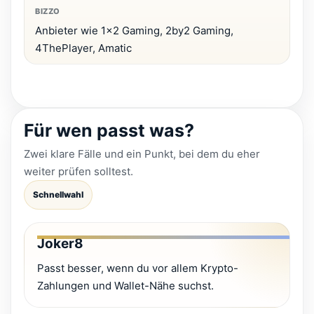
Anbieter wie 1×2 Gaming, 2by2 Gaming,
4ThePlayer, Amatic
Für wen passt was?
Zwei klare Fälle und ein Punkt, bei dem du eher
weiter prüfen solltest.
Schnellwahl
Joker8
Passt besser, wenn du vor allem Krypto-
Zahlungen und Wallet-Nähe suchst.