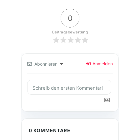
0
Beitragsbewertung
Anmelden
Abonnieren
0
KOMMENTARE