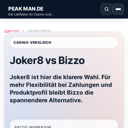
PEAK MAN.DE
Der Leitfaden im Casino und bei Spielautomaten
Startseite
»
Joker8 vs Bizzo
CASINO-VERGLEICH
Joker8 vs Bizzo
Joker8 ist hier die klarere Wahl. Für
mehr Flexibilität bei Zahlungen und
Produktprofil bleibt Bizzo die
spannendere Alternative.
BATTLE-MOMENTUM