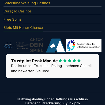
Sofortüberweisung Casinos
Curaçao Casinos
Free Spins
Slots Mit Hoher Chance
Trustpilot Peak Man.de
Das ist unser Trustpilot-Rating – nehmen Sie teil
und bewerten Sie uns!
Nutzungsbedingungen
Haftungsausschluss
Datenschutzerklärung
Buylink.pro