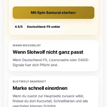
Mit Spin Samurai starten
›
4.5/5
Deutschland-Fit unklar
WANN WECHSELN?
Wenn Slotwolf nicht ganz passt
Wenn Deutschland-Fit, Lizenznaehe oder OASIS-
Signale fuer dich Pflicht sind.
SLOTWOLF SNAPSHOT
Marke schnell einordnen
Wenn du zuerst zur Hauptseite zurueck willst,
findest du dort Kurzurteil, Schnellfakten und alle
naechsten internen Schritte.