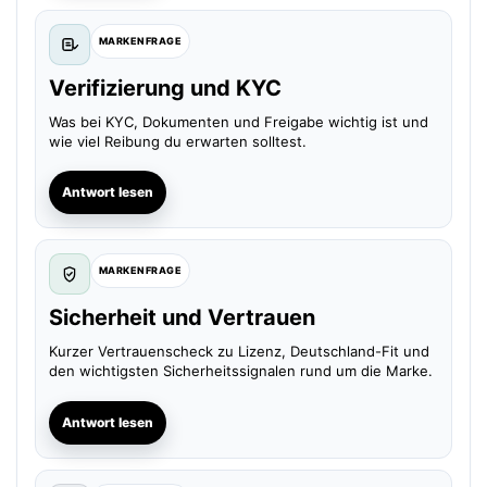
MARKENFRAGE
Verifizierung und KYC
Was bei KYC, Dokumenten und Freigabe wichtig ist und
wie viel Reibung du erwarten solltest.
Antwort lesen
MARKENFRAGE
Sicherheit und Vertrauen
Kurzer Vertrauenscheck zu Lizenz, Deutschland-Fit und
den wichtigsten Sicherheitssignalen rund um die Marke.
Antwort lesen