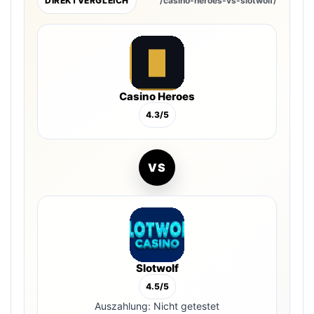
DIREKTVERGLEICH
/casino-heroes-vs-slotwolf/
Casino Heroes
4.3/5
VS
Slotwolf
4.5/5
Auszahlung: Nicht getestet