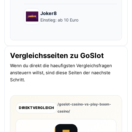
Joker8
Einstieg: ab 10 Euro
Vergleichsseiten zu GoSlot
Wenn du direkt die haeufigsten Vergleichsfragen
ansteuern willst, sind diese Seiten der naechste
Schritt.
/goslot-casino-vs-play-boom-
DIREKTVERGLEICH
casino/