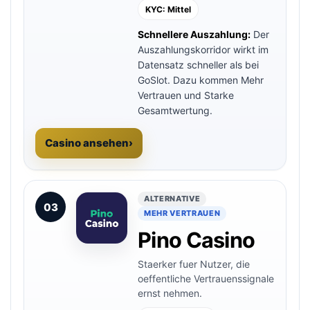
KYC: Mittel
Schnellere Auszahlung:
Der
Auszahlungskorridor wirkt im
Datensatz schneller als bei
GoSlot. Dazu kommen Mehr
Vertrauen und Starke
Gesamtwertung.
Casino ansehen
›
ALTERNATIVE
03
MEHR VERTRAUEN
Pino Casino
Staerker fuer Nutzer, die
oeffentliche Vertrauenssignale
ernst nehmen.