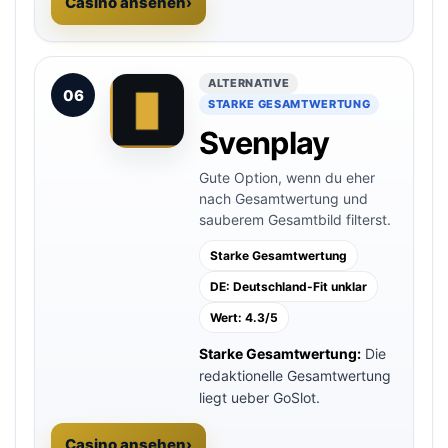
Casino ansehen
›
ALTERNATIVE
06
STARKE GESAMTWERTUNG
Svenplay
Gute Option, wenn du eher
nach Gesamtwertung und
sauberem Gesamtbild filterst.
Starke Gesamtwertung
DE: Deutschland-Fit unklar
Wert: 4.3/5
Starke Gesamtwertung:
Die
redaktionelle Gesamtwertung
liegt ueber GoSlot.
Casino ansehen
›