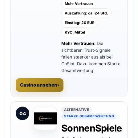
Mehr Vertrauen
Auszahlung: ca. 24 Std.
Einstieg: 20 EUR
KYC: Mittel
Mehr Vertrauen:
Die
sichtbaren Trust-Signale
fallen staerker aus als bei
GoSlot. Dazu kommen Starke
Gesamtwertung.
Casino ansehen
›
ALTERNATIVE
04
STARKE GESAMTWERTUNG
SonnenSpiele