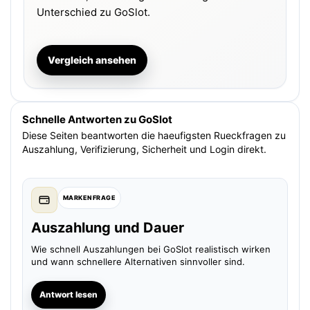
Unterschied zu GoSlot.
Vergleich ansehen
Schnelle Antworten zu GoSlot
Diese Seiten beantworten die haeufigsten Rueckfragen zu
Auszahlung, Verifizierung, Sicherheit und Login direkt.
MARKENFRAGE
Auszahlung und Dauer
Wie schnell Auszahlungen bei GoSlot realistisch wirken
und wann schnellere Alternativen sinnvoller sind.
Antwort lesen