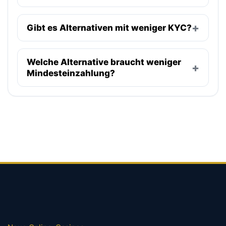
Gibt es Alternativen mit weniger KYC?
Welche Alternative braucht weniger
Mindesteinzahlung?