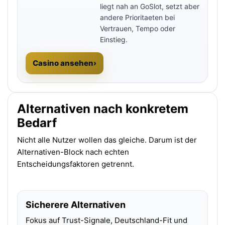
liegt nah an GoSlot, setzt aber
andere Prioritaeten bei
Vertrauen, Tempo oder
Einstieg.
Casino ansehen
›
Alternativen nach konkretem
Bedarf
Nicht alle Nutzer wollen das gleiche. Darum ist der
Alternativen-Block nach echten
Entscheidungsfaktoren getrennt.
Sicherere Alternativen
Fokus auf Trust-Signale, Deutschland-Fit und