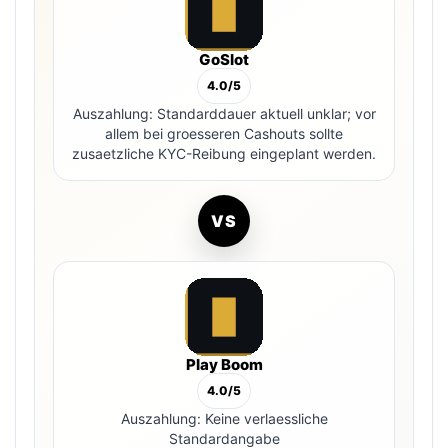
GoSlot
4.0/5
Auszahlung: Standarddauer aktuell unklar; vor
allem bei groesseren Cashouts sollte
zusaetzliche KYC-Reibung eingeplant werden.
VS
Play Boom
4.0/5
Auszahlung: Keine verlaessliche
Standardangabe