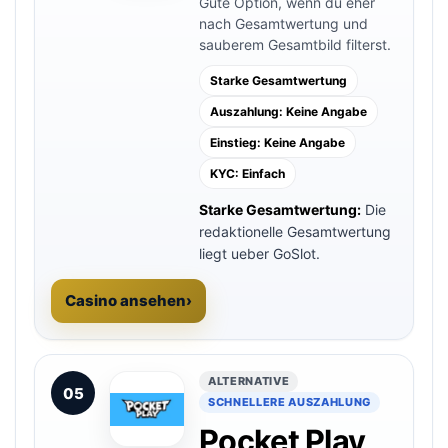
Gute Option, wenn du eher
nach Gesamtwertung und
sauberem Gesamtbild filterst.
Starke Gesamtwertung
Auszahlung: Keine Angabe
Einstieg: Keine Angabe
KYC: Einfach
Starke Gesamtwertung:
Die
redaktionelle Gesamtwertung
liegt ueber GoSlot.
Casino ansehen
›
ALTERNATIVE
05
SCHNELLERE AUSZAHLUNG
Pocket Play