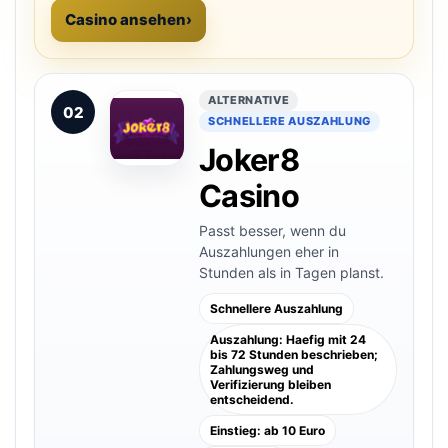
Casino ansehen
›
ALTERNATIVE
02
SCHNELLERE AUSZAHLUNG
Joker8
Casino
Passt besser, wenn du
Auszahlungen eher in
Stunden als in Tagen planst.
Schnellere Auszahlung
Auszahlung: Haefig mit 24
bis 72 Stunden beschrieben;
Zahlungsweg und
Verifizierung bleiben
entscheidend.
Einstieg: ab 10 Euro