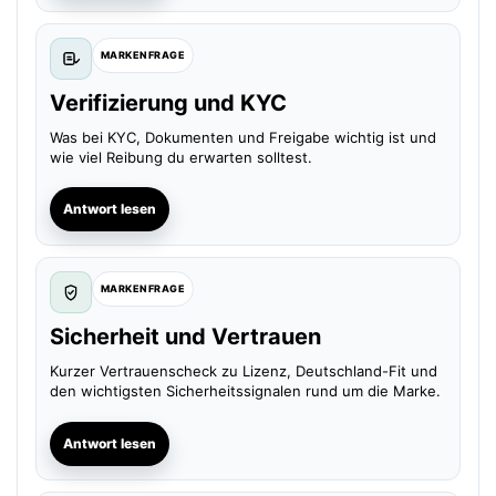
MARKENFRAGE
Verifizierung und KYC
Was bei KYC, Dokumenten und Freigabe wichtig ist und
wie viel Reibung du erwarten solltest.
Antwort lesen
MARKENFRAGE
Sicherheit und Vertrauen
Kurzer Vertrauenscheck zu Lizenz, Deutschland-Fit und
den wichtigsten Sicherheitssignalen rund um die Marke.
Antwort lesen