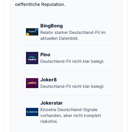
oeffentliche Reputation.
BingBong
Relativ starker Deutschland-Fit im
aktuellen Datenbild.
Pino
Deutschland-Fit nicht klar belegt.
Joker8
Deutschland-Fit nicht klar belegt.
Jokerstar
Einzelne Deutschland-Signale
vorhanden, aber nicht komplett
risikofrei.