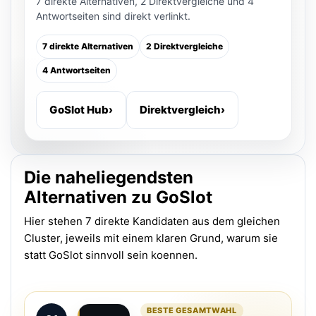
7 direkte Alternativen, 2 Direktvergleiche und 4
Antwortseiten sind direkt verlinkt.
7 direkte Alternativen
2 Direktvergleiche
4 Antwortseiten
GoSlot Hub
›
Direktvergleich
›
Die naheliegendsten
Alternativen zu GoSlot
Hier stehen 7 direkte Kandidaten aus dem gleichen
Cluster, jeweils mit einem klaren Grund, warum sie
statt GoSlot sinnvoll sein koennen.
BESTE GESAMTWAHL