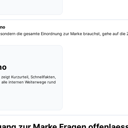
ino
 sondern die gesamte Einordnung zur Marke brauchst, gehe auf die Z
no
 zeigt Kurzurteil, Schnellfakten,
d alle internen Weiterwege rund
ang zur Marke Fragen offenlaes