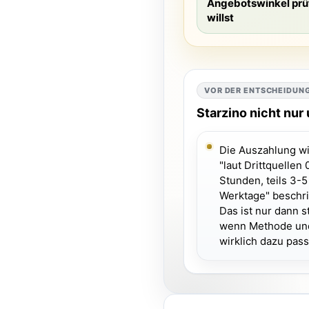
Angebotswinkel prü
willst
VOR DER ENTSCHEIDUN
Starzino nicht nur
Die Auszahlung wi
"laut Drittquellen
Stunden, teils 3-5
Werktage" beschr
Das ist nur dann s
wenn Methode un
wirklich dazu pas