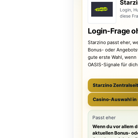
Starz
Login, H
diese Fr
Login-Frage o
Starzino passt eher, w
Bonus- oder Angebotswi
gute erste Wahl, wenn
OASIS-Signale für dich 
Starzino Zentralsei
Casino-Auswahl in
Passt eher
Wenn du vor allem 
aktuellen Bonus- od