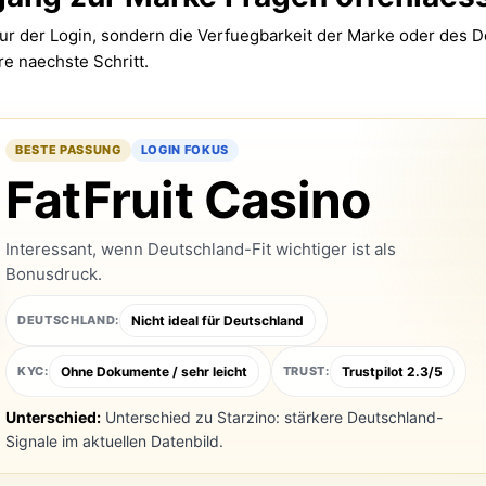
r der Login, sondern die Verfuegbarkeit der Marke oder des Do
re naechste Schritt.
BESTE PASSUNG
LOGIN FOKUS
FatFruit Casino
Interessant, wenn Deutschland-Fit wichtiger ist als
Bonusdruck.
Nicht ideal für Deutschland
DEUTSCHLAND:
Ohne Dokumente / sehr leicht
Trustpilot 2.3/5
KYC:
TRUST:
Unterschied:
Unterschied zu Starzino: stärkere Deutschland-
Signale im aktuellen Datenbild.