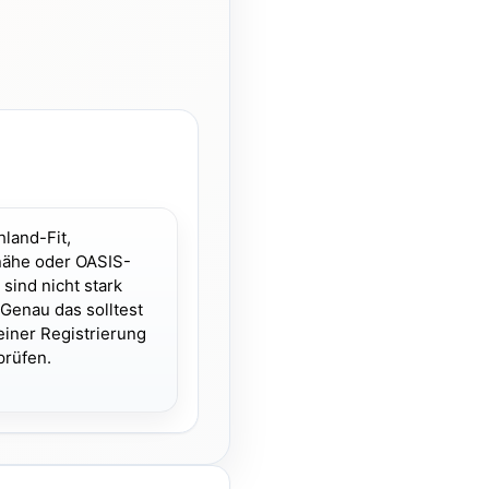
land-Fit,
nähe oder OASIS-
 sind nicht stark
Genau das solltest
einer Registrierung
prüfen.