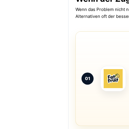
Wenn das Problem nicht nu
Alternativen oft der besse
01