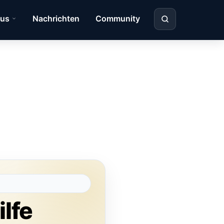
us
Nachrichten
Community
lfe