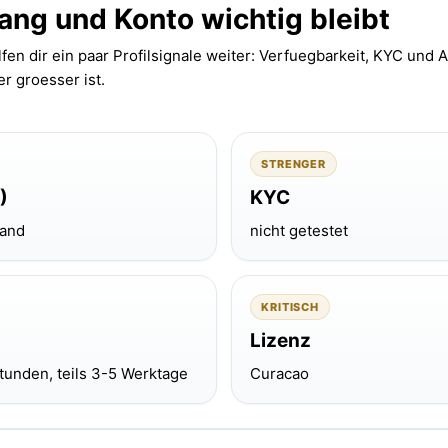
ang und Konto wichtig bleibt
fen dir ein paar Profilsignale weiter: Verfuegbarkeit, KYC und 
r groesser ist.
STRENGER
)
KYC
land
nicht getestet
KRITISCH
Lizenz
Stunden, teils 3-5 Werktage
Curacao