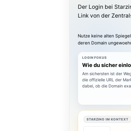
Der Login bei Starzi
Link von der Zentral
Nutze keine alten Spiege
deren Domain ungewoehnl
LOGIN FOKUS
Wie du sicher einl
Am sichersten ist der We
die offizielle URL der Mar
dabei, ob die Domain exa
STARZINO IM KONTEXT