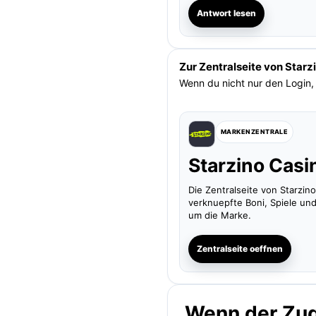
Antwort lesen
Zur Zentralseite von Starz
Wenn du nicht nur den Login,
MARKENZENTRALE
Starzino Casi
Die Zentralseite von Starzino
verknuepfte Boni, Spiele un
um die Marke.
Zentralseite oeffnen
Wenn der Zug