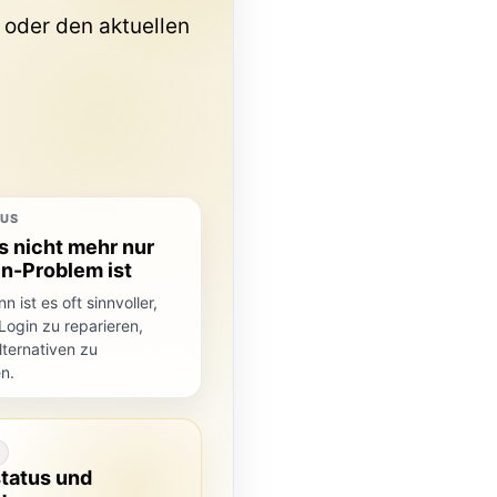
e oder den aktuellen
KUS
 nicht mehr nur
in-Problem ist
n ist es oft sinnvoller,
Login zu reparieren,
lternativen zu
n.
tatus und