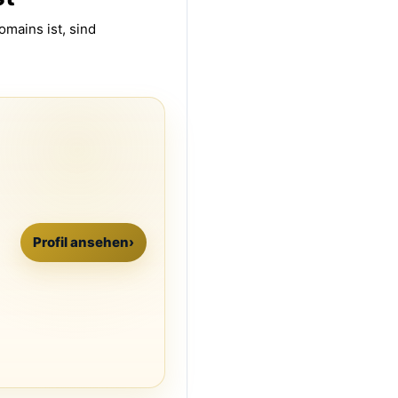
mains ist, sind
Profil ansehen
›