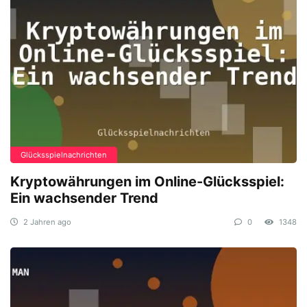
Glücksspielnachrichten
Kryptowährungen im Online-Glücksspiel:
Ein wachsender Trend
2 Jahren ago
0
1348