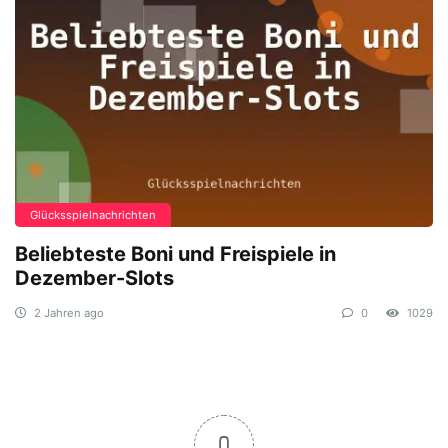
Glücksspielnachrichten
Beliebteste Boni und Freispiele in
Dezember-Slots
2 Jahren ago
0
1029
0