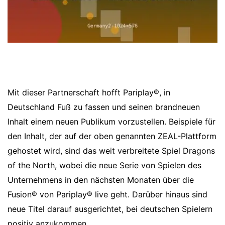
Mit dieser Partnerschaft hofft Pariplay®, in
Deutschland Fuß zu fassen und seinen brandneuen
Inhalt einem neuen Publikum vorzustellen. Beispiele für
den Inhalt, der auf der oben genannten ZEAL-Plattform
gehostet wird, sind das weit verbreitete Spiel Dragons
of the North, wobei die neue Serie von Spielen des
Unternehmens in den nächsten Monaten über die
Fusion® von Pariplay® live geht. Darüber hinaus sind
neue Titel darauf ausgerichtet, bei deutschen Spielern
positiv anzukommen.