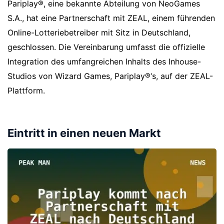
Pariplay®, eine bekannte Abteilung von NeoGames
S.A., hat eine Partnerschaft mit ZEAL, einem führenden
Online-Lotteriebetreiber mit Sitz in Deutschland,
geschlossen. Die Vereinbarung umfasst die offizielle
Integration des umfangreichen Inhalts des Inhouse-
Studios von Wizard Games, Pariplay®‘s, auf der ZEAL-
Plattform.
Eintritt in einen neuen Markt