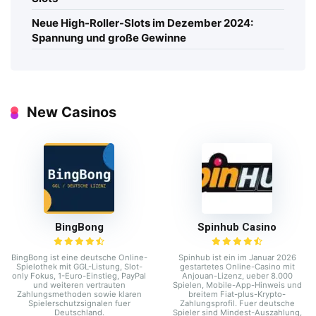
Neue High-Roller-Slots im Dezember 2024:
Spannung und große Gewinne
New Casinos
BingBong
Spinhub Casino
BingBong ist eine deutsche Online-
Spinhub ist ein im Januar 2026
Spielothek mit GGL-Listung, Slot-
gestartetes Online-Casino mit
only Fokus, 1-Euro-Einstieg, PayPal
Anjouan-Lizenz, ueber 8.000
und weiteren vertrauten
Spielen, Mobile-App-Hinweis und
Zahlungsmethoden sowie klaren
breitem Fiat-plus-Krypto-
Spielerschutzsignalen fuer
Zahlungsprofil. Fuer deutsche
Deutschland.
Spieler sind Mindest-Auszahlung,