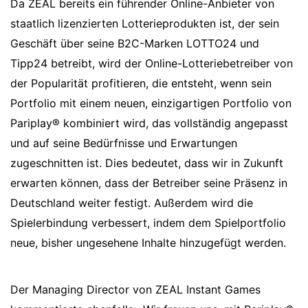
Da ZEAL bereits ein führender Online-Anbieter von
staatlich lizenzierten Lotterieprodukten ist, der sein
Geschäft über seine B2C-Marken LOTTO24 und
Tipp24 betreibt, wird der Online-Lotteriebetreiber von
der Popularität profitieren, die entsteht, wenn sein
Portfolio mit einem neuen, einzigartigen Portfolio von
Pariplay® kombiniert wird, das vollständig angepasst
und auf seine Bedürfnisse und Erwartungen
zugeschnitten ist. Dies bedeutet, dass wir in Zukunft
erwarten können, dass der Betreiber seine Präsenz in
Deutschland weiter festigt. Außerdem wird die
Spielerbindung verbessert, indem dem Spielportfolio
neue, bisher ungesehene Inhalte hinzugefügt werden.
Der Managing Director von ZEAL Instant Games