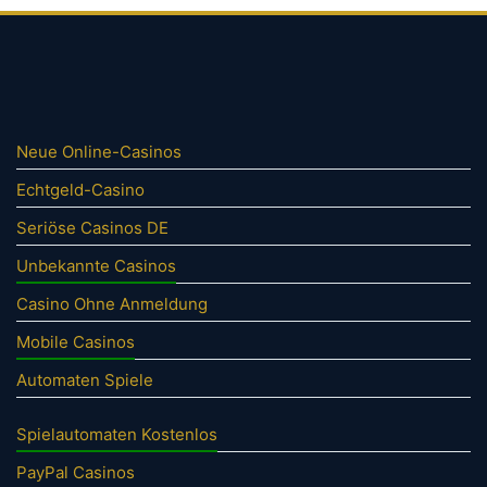
Neue Online-Casinos
Echtgeld-Casino
Seriöse Casinos DE
Unbekannte Casinos
Casino Ohne Anmeldung
Mobile Casinos
Automaten Spiele
Spielautomaten Kostenlos
PayPal Casinos