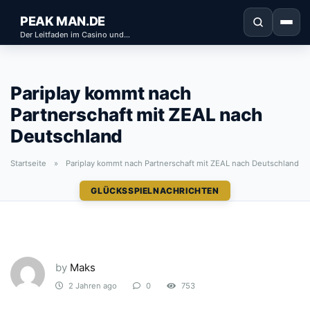
PEAK MAN.DE
Der Leitfaden im Casino und bei Spielautomaten
Pariplay kommt nach
Partnerschaft mit ZEAL nach
Deutschland
Startseite
»
Pariplay kommt nach Partnerschaft mit ZEAL nach Deutschland
GLÜCKSSPIELNACHRICHTEN
by
Maks
2 Jahren ago
0
753