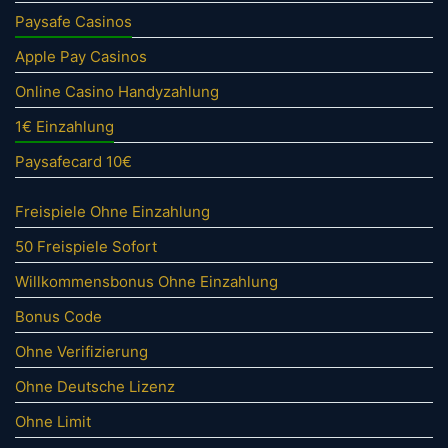
Paysafe Casinos
Apple Pay Casinos
Online Casino Handyzahlung
1€ Einzahlung
Paysafecard 10€
Freispiele Ohne Einzahlung
50 Freispiele Sofort
Willkommensbonus Ohne Einzahlung
Bonus Code
Ohne Verifizierung
Ohne Deutsche Lizenz
Ohne Limit