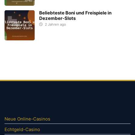
Beliebteste Boni und Freispiele in
Dezember-Slots
2 Jahren ago
Neue Online-Casinos
Echtgeld-Casino