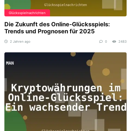
Glücksspielnachrichten
Die Zukunft des Online-Glücksspiels:
Trends und Prognosen für 2025
2 Jahren ago
0
2483