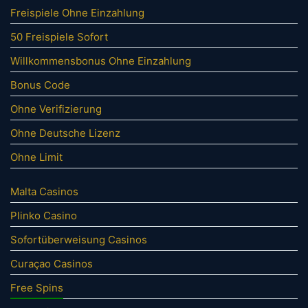
Freispiele Ohne Einzahlung
50 Freispiele Sofort
Willkommensbonus Ohne Einzahlung
Bonus Code
Ohne Verifizierung
Ohne Deutsche Lizenz
Ohne Limit
Malta Casinos
Plinko Casino
Sofortüberweisung Casinos
Curaçao Casinos
Free Spins