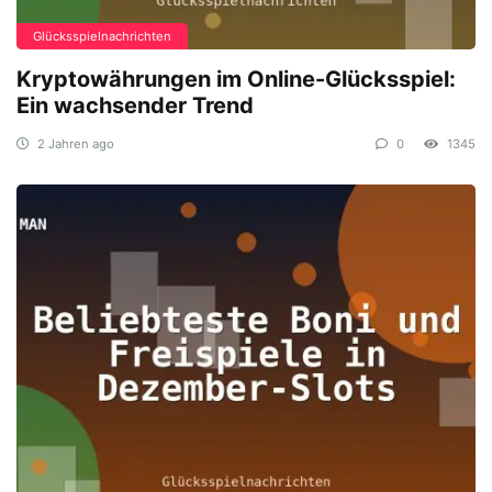
Glücksspielnachrichten
Kryptowährungen im Online-Glücksspiel:
Ein wachsender Trend
2 Jahren ago
0
1345