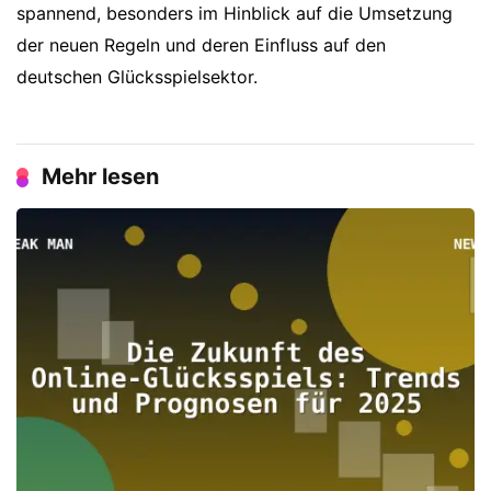
spannend, besonders im Hinblick auf die Umsetzung
der neuen Regeln und deren Einfluss auf den
deutschen Glücksspielsektor.
Mehr lesen