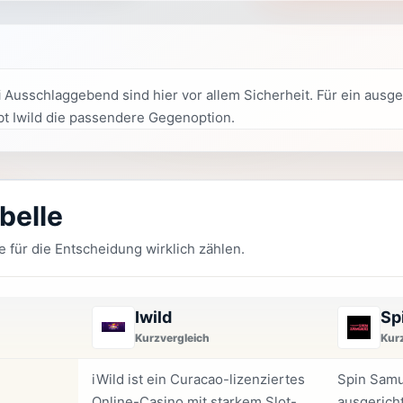
i
Ausschlaggebend sind hier vor allem Sicherheit. Für ein aus
ibt Iwild die passendere Gegenoption.
belle
e für die Entscheidung wirklich zählen.
Iwild
Sp
Kurzvergleich
Kur
iWild ist ein Curacao-lizenziertes
Spin Samur
Online-Casino mit starkem Slot-
ausgerich