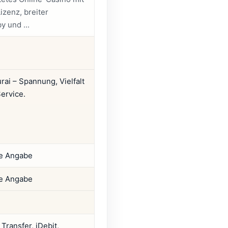
izenz, breiter
y und ...
ai – Spannung, Vielfalt
ervice.
re Angabe
re Angabe
Transfer, iDebit,