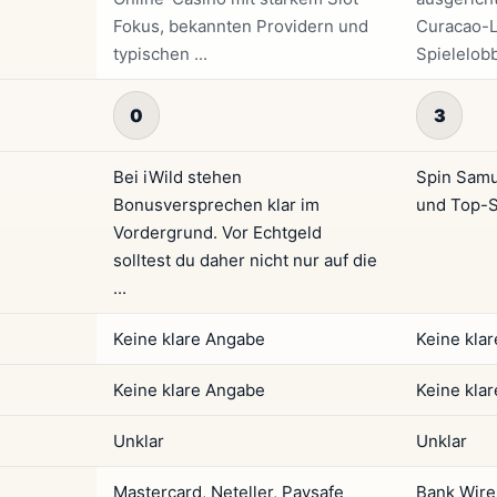
Fokus, bekannten Providern und
Curacao-L
typischen ...
Spielelobb
0
3
Bei iWild stehen
Spin Samur
Bonusversprechen klar im
und Top-S
Vordergrund. Vor Echtgeld
solltest du daher nicht nur auf die
...
Keine klare Angabe
Keine kla
Keine klare Angabe
Keine kla
Unklar
Unklar
Mastercard, Neteller, Paysafe
Bank Wire 