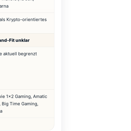
larna
 als Krypto-orientiertes
nd-Fit unklar
e aktuell begrenzt
wie 1×2 Gaming, Amatic
, Big Time Gaming,
a