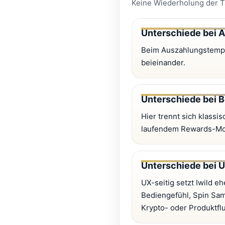
Keine Wiederholung der Ta
Unterschiede bei 
Beim Auszahlungstempo
beieinander.
Unterschiede bei 
Hier trennt sich klassi
laufendem Rewards-Mo
Unterschiede bei 
UX-seitig setzt Iwild eh
Bediengefühl, Spin Samu
Krypto- oder Produktfl