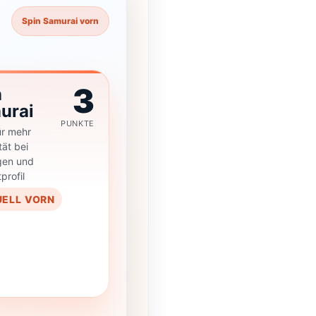
Spin Samurai vorn
3
n
urai
PUNKTE
ür mehr
ität bei
gen und
profil
ELL VORN