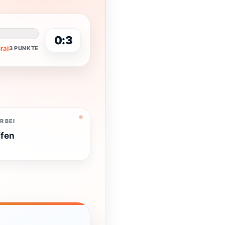
0:3
rai
3 PUNKTE
R BEI
ffen