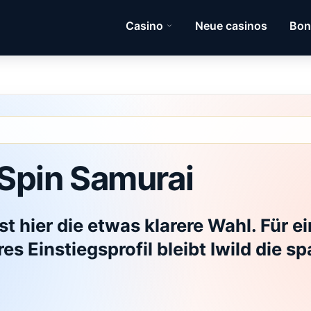
Casino
Neue casinos
Bon
 Spin Samurai
st hier die etwas klarere Wahl. Für ei
 Einstiegsprofil bleibt Iwild die s