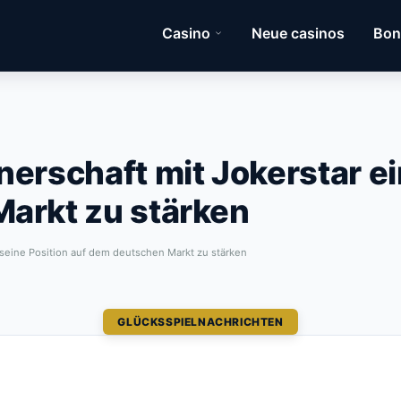
Casino
Neue casinos
Bon
erschaft mit Jokerstar ei
arkt zu stärken
 seine Position auf dem deutschen Markt zu stärken
GLÜCKSSPIELNACHRICHTEN