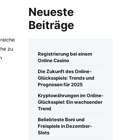
Neueste
Beiträge
reiche
che zu
Registrierung bei einem
n
Online Casino
Die Zukunft des Online-
Glücksspiels: Trends und
Prognosen für 2025
Kryptowährungen im Online-
Glücksspiel: Ein wachsender
Trend
Beliebteste Boni und
Freispiele in Dezember-
Slots