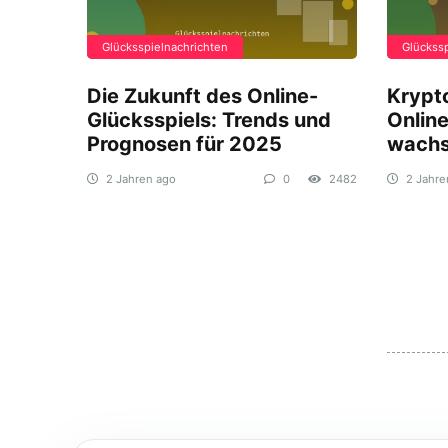
Glücksspielnachrichten
Glückssp
Die Zukunft des Online-
Krypt
Glücksspiels: Trends und
Online
Prognosen für 2025
wachs
2 Jahren ago
0
2482
2 Jahre