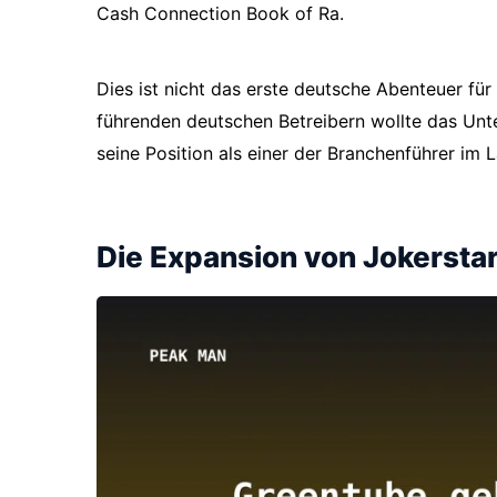
Cash Connection Book of Ra.
Dies ist nicht das erste deutsche Abenteuer für
führenden deutschen Betreibern wollte das Un
seine Position als einer der Branchenführer im L
Die Expansion von Jokersta