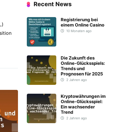
Recent News
Registrierung bei
L)
einem Online Casino
10 Monaten ago
sition
Die Zukunft des
Online-Glücksspiels:
Trends und
Prognosen für 2025
2 Jahren ago
Kryptowährungen im
Online-Glücksspiel:
Ein wachsender
Trend
2 Jahren ago