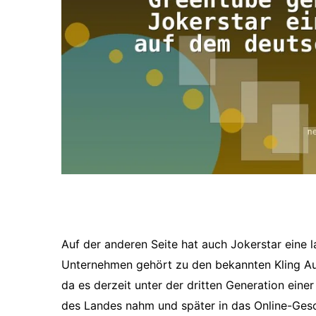
Auf der anderen Seite hat auch Jokerstar eine 
Unternehmen gehört zu den bekannten Kling Aut
da es derzeit unter der dritten Generation eine
des Landes nahm und später in das Online-Gesc