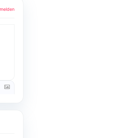
melden