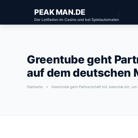
PEAK MAN.DE
Der Leitfaden im Casino und bei Spielautomaten
Greentube geht Partn
auf dem deutschen M
Startseite
»
Greentube geht Partnerschaft mit Jokerstar ein, um