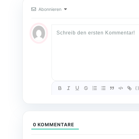
Abonnieren
{
0
KOMMENTARE