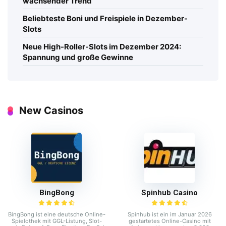
wachsender Trend
Beliebteste Boni und Freispiele in Dezember-
Slots
Neue High-Roller-Slots im Dezember 2024:
Spannung und große Gewinne
New Casinos
BingBong
Spinhub Casino
BingBong ist eine deutsche Online-
Spinhub ist ein im Januar 2026
Spielothek mit GGL-Listung, Slot-
gestartetes Online-Casino mit