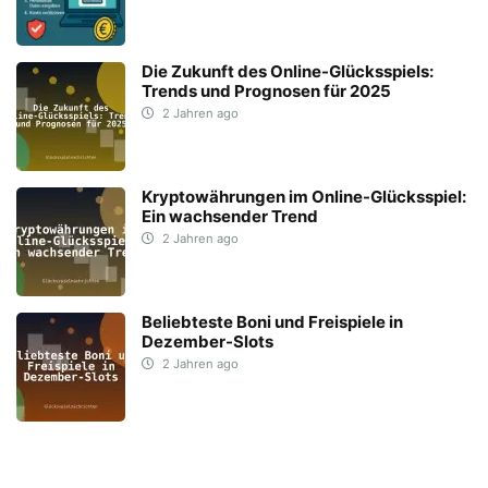
Die Zukunft des Online-Glücksspiels:
Trends und Prognosen für 2025
2 Jahren ago
Kryptowährungen im Online-Glücksspiel:
Ein wachsender Trend
2 Jahren ago
Beliebteste Boni und Freispiele in
Dezember-Slots
2 Jahren ago