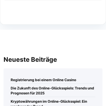
Neueste Beiträge
Registrierung bei einem Online Casino
Die Zukunft des Online-Glücksspiels: Trends und
Prognosen für 2025
Kryptowährungen im Online-Glücksspiel: Ein