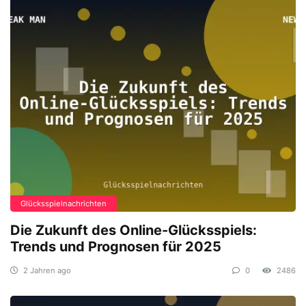
Glücksspielnachrichten
Die Zukunft des Online-Glücksspiels:
Trends und Prognosen für 2025
2 Jahren ago
0
2486