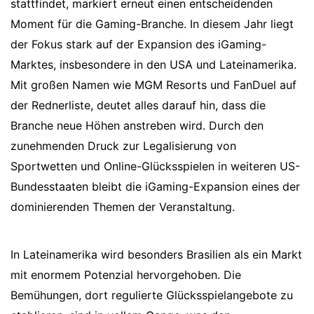
stattfindet, markiert erneut einen entscheidenden
Moment für die Gaming-Branche. In diesem Jahr liegt
der Fokus stark auf der Expansion des iGaming-
Marktes, insbesondere in den USA und Lateinamerika.
Mit großen Namen wie MGM Resorts und FanDuel auf
der Rednerliste, deutet alles darauf hin, dass die
Branche neue Höhen anstreben wird. Durch den
zunehmenden Druck zur Legalisierung von
Sportwetten und Online-Glücksspielen in weiteren US-
Bundesstaaten bleibt die iGaming-Expansion eines der
dominierenden Themen der Veranstaltung.
In Lateinamerika wird besonders Brasilien als ein Markt
mit enormem Potenzial hervorgehoben. Die
Bemühungen, dort regulierte Glücksspielangebote zu