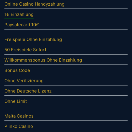
Online Casino Handyzahlung
1€ Einzahlung
Paysafecard 10€
Freispiele Ohne Einzahlung
50 Freispiele Sofort
Willkommensbonus Ohne Einzahlung
Bonus Code
Ohne Verifizierung
Ohne Deutsche Lizenz
Ohne Limit
Malta Casinos
Plinko Casino