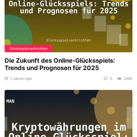
Glücksspielnachrichten
Die Zukunft des Online-Glücksspiels:
Trends und Prognosen für 2025
2 Jahren ago
0
2486