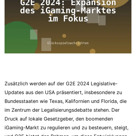
Zusätzlich werden auf der G2E 2024 Legislative-
Updates aus den USA präsentiert, insbesondere zu
Bundesstaaten wie Texas, Kalifornien und Florida, die
im Zentrum der Legalisierungsdebatte stehen. Der
Druck auf lokale Gesetzgeber, den boomenden
iGaming-Markt zu regulieren und zu besteuern, steigt,