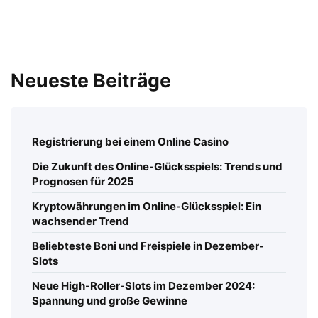
Neueste Beiträge
Registrierung bei einem Online Casino
Die Zukunft des Online-Glücksspiels: Trends und
Prognosen für 2025
Kryptowährungen im Online-Glücksspiel: Ein
wachsender Trend
Beliebteste Boni und Freispiele in Dezember-
Slots
Neue High-Roller-Slots im Dezember 2024:
Spannung und große Gewinne