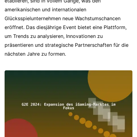
etablieren, sind in vollem Gange, was den
amerikanischen und internationalen
Glücksspielunternehmen neue Wachstumschancen
eröffnet. Das diesjährige Event bietet eine Plattform,
um Trends zu analysieren, Innovationen zu
präsentieren und strategische Partnerschaften für die
nächsten Jahre zu formen.