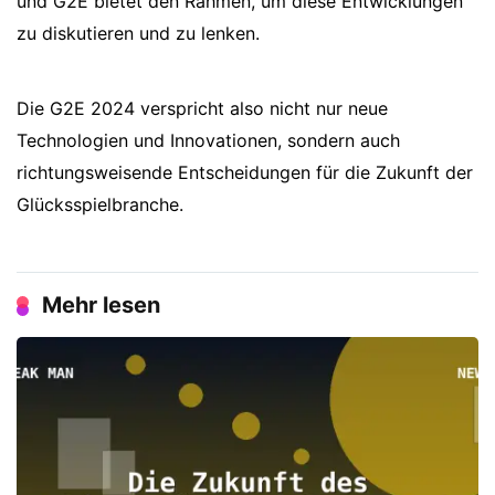
und G2E bietet den Rahmen, um diese Entwicklungen
zu diskutieren und zu lenken.
Die G2E 2024 verspricht also nicht nur neue
Technologien und Innovationen, sondern auch
richtungsweisende Entscheidungen für die Zukunft der
Glücksspielbranche.
Mehr lesen