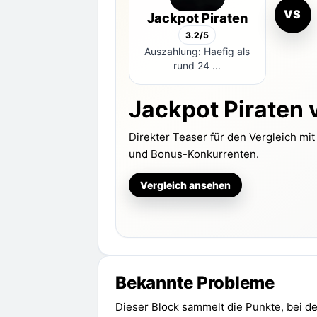
VS
Jackpot Piraten
3.2/5
Auszahlung: Haefig als
rund 24 ...
Jackpot Piraten 
Direkter Teaser für den Vergleich mi
und Bonus-Konkurrenten.
Vergleich ansehen
Bekannte Probleme
Dieser Block sammelt die Punkte, bei de