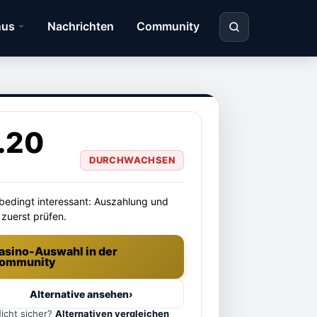
nus
Nachrichten
Community
.20
DURCHWACHSEN
bedingt interessant: Auszahlung und
zuerst prüfen.
asino-Auswahl in der
ommunity
Alternative ansehen
›
icht sicher?
Alternativen vergleichen