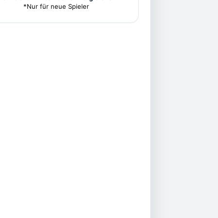
*Nur für neue Spieler