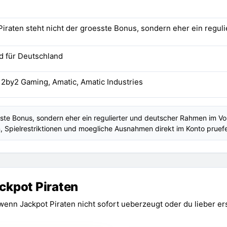
Piraten steht nicht der groesste Bonus, sondern eher ein regu
d für Deutschland
2by2 Gaming, Amatic, Amatic Industries
sste Bonus, sondern eher ein regulierter und deutscher Rahmen im V
, Spielrestriktionen und moegliche Ausnahmen direkt im Konto pruef
ckpot Piraten
, wenn Jackpot Piraten nicht sofort ueberzeugt oder du lieber 