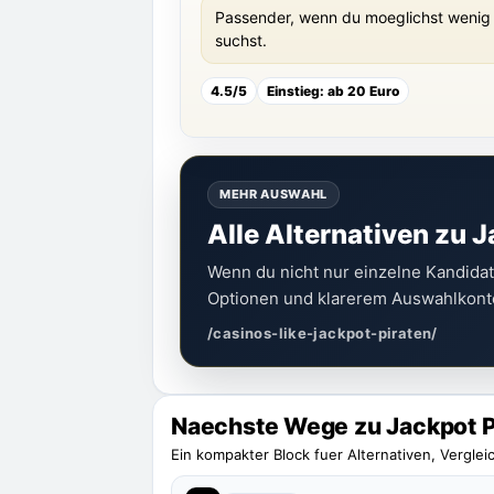
Passender, wenn du moeglichst wenig 
suchst.
4.5/5
Einstieg: ab 20 Euro
MEHR AUSWAHL
Alle Alternativen zu 
Wenn du nicht nur einzelne Kandidat
Optionen und klarerem Auswahlkontext
/casinos-like-jackpot-piraten/
Naechste Wege zu Jackpot P
Ein kompakter Block fuer Alternativen, Verglei