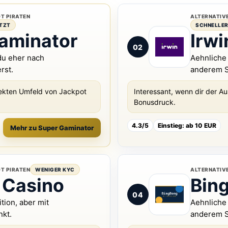
T PIRATEN
ALTERNATIVE
ETZT
SCHNELLE
aminator
Irwi
02
du eher nach
Aehnliche 
rst.
anderem 
rekten Umfeld von Jackpot
Interessant, wenn dir der Au
Bonusdruck.
4.3/5
Einstieg: ab 10 EUR
Mehr zu Super Gaminator
T PIRATEN
WENIGER KYC
ALTERNATIVE
t Casino
Bin
04
tion, aber mit
Aehnliche 
kt.
anderem 