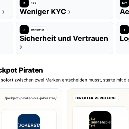
ID
KYC
ALT
g
Weniger KYC
Ae
✓
SICHERHEIT
→
Sicherheit und Vertrauen
Lo
ckpot Piraten
 sofort zwischen zwei Marken entscheiden musst, starte mit di
/jackpot-piraten-vs-jokerstar/
DIREKTER VERGLEICH