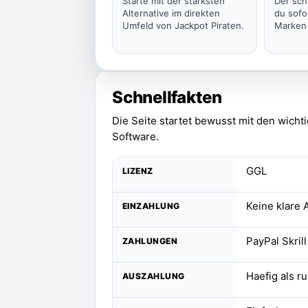
Starte mit der stärksten
Der sch
Alternative im direkten
du sofo
Umfeld von Jackpot Piraten.
Marken 
Schnellfakten
Die Seite startet bewusst mit den wicht
Software.
GGL
LIZENZ
Keine klare
EINZAHLUNG
PayPal Skril
ZAHLUNGEN
Haefig als r
AUSZAHLUNG