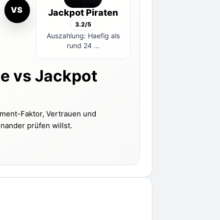
VS
Jackpot Piraten
3.2/5
Auszahlung: Haefig als
rund 24 ...
e vs Jackpot
nment-Faktor, Vertrauen und
ander prüfen willst.