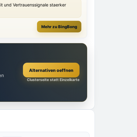
t und Vertrauenssignale staerker
Mehr zu BingBong
Alternativen oeffnen
en
Clusterseite statt Einzelkarte