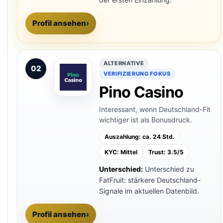
Profil ansehen
›
ALTERNATIVE
02
VERIFIZIERUNG FOKUS
Pino Casino
Interessant, wenn Deutschland-Fit
wichtiger ist als Bonusdruck.
Auszahlung: ca. 24 Std.
KYC: Mittel
Trust: 3.5/5
Unterschied:
Unterschied zu
FatFruit: stärkere Deutschland-
Signale im aktuellen Datenbild.
Profil ansehen
›