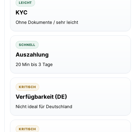
LEICHT
KYC
Ohne Dokumente / sehr leicht
SCHNELL
Auszahlung
20 Min bis 3 Tage
KRITISCH
Verfügbarkeit (DE)
Nicht ideal für Deutschland
KRITISCH