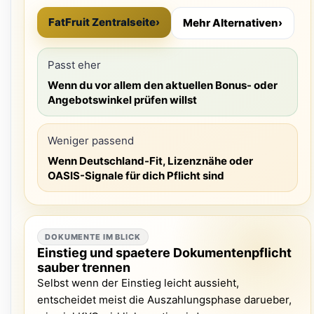
FatFruit Zentralseite
›
Mehr Alternativen
›
Passt eher
Wenn du vor allem den aktuellen Bonus- oder
Angebotswinkel prüfen willst
Weniger passend
Wenn Deutschland-Fit, Lizenznähe oder
OASIS-Signale für dich Pflicht sind
DOKUMENTE IM BLICK
Einstieg und spaetere Dokumentenpflicht
sauber trennen
Selbst wenn der Einstieg leicht aussieht,
entscheidet meist die Auszahlungsphase darueber,