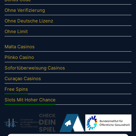
Ohne Verifizierung
Ohne Deutsche Lizenz
Ohne Limit
Malta Casinos
Plinko Casino
Sofortüberweisung Casinos
Curaçao Casinos
Free Spins
Slots Mit Hoher Chance