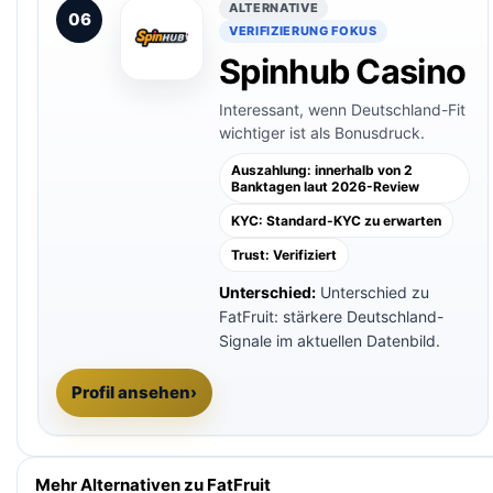
ALTERNATIVE
06
VERIFIZIERUNG FOKUS
Spinhub Casino
Interessant, wenn Deutschland-Fit
wichtiger ist als Bonusdruck.
Auszahlung: innerhalb von 2
Banktagen laut 2026-Review
KYC: Standard-KYC zu erwarten
Trust: Verifiziert
Unterschied:
Unterschied zu
FatFruit: stärkere Deutschland-
Signale im aktuellen Datenbild.
Profil ansehen
›
Mehr Alternativen zu FatFruit