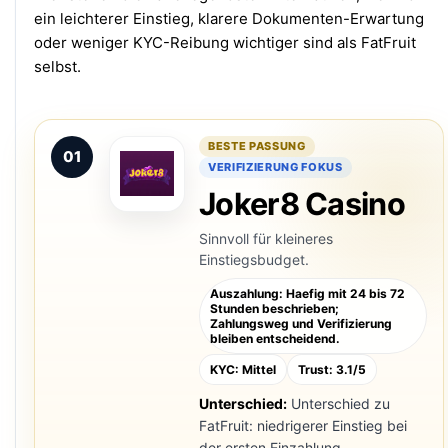
ein leichterer Einstieg, klarere Dokumenten-Erwartung
oder weniger KYC-Reibung wichtiger sind als FatFruit
selbst.
BESTE PASSUNG
01
VERIFIZIERUNG FOKUS
Joker8 Casino
Sinnvoll für kleineres
Einstiegsbudget.
Auszahlung: Haefig mit 24 bis 72
Stunden beschrieben;
Zahlungsweg und Verifizierung
bleiben entscheidend.
KYC: Mittel
Trust: 3.1/5
Unterschied:
Unterschied zu
FatFruit: niedrigerer Einstieg bei
der ersten Einzahlung.