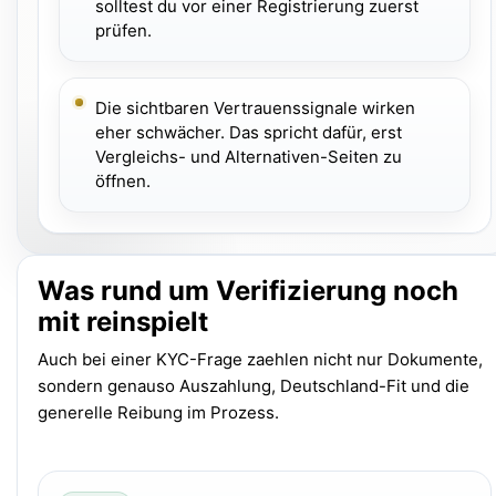
solltest du vor einer Registrierung zuerst
prüfen.
Die sichtbaren Vertrauenssignale wirken
eher schwächer. Das spricht dafür, erst
Vergleichs- und Alternativen-Seiten zu
öffnen.
Was rund um Verifizierung noch
mit reinspielt
Auch bei einer KYC-Frage zaehlen nicht nur Dokumente,
sondern genauso Auszahlung, Deutschland-Fit und die
generelle Reibung im Prozess.