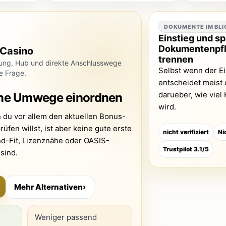
DOKUMENTE IM BLI
Einstieg und s
Dokumentenpfl
 Casino
trennen
erung, Hub und direkte Anschlusswege
Selbst wenn der Ein
e Frage.
entscheidet meist
darueber, wie viel 
ne Umwege einordnen
wird.
 du vor allem den aktuellen Bonus-
fen willst, ist aber keine gute erste
nicht verifiziert
Ni
d-Fit, Lizenznähe oder OASIS-
Trustpilot 3.1/5
 sind.
Mehr Alternativen
›
Weniger passend