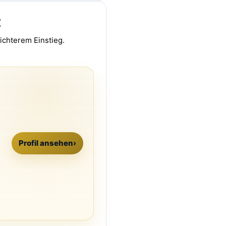
t
ichterem Einstieg.
Profil ansehen
›