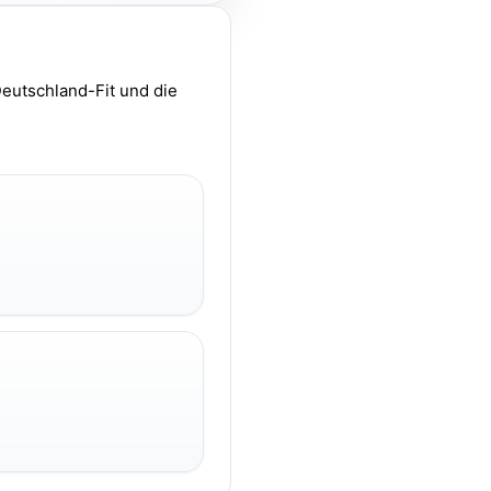
eutschland-Fit und die