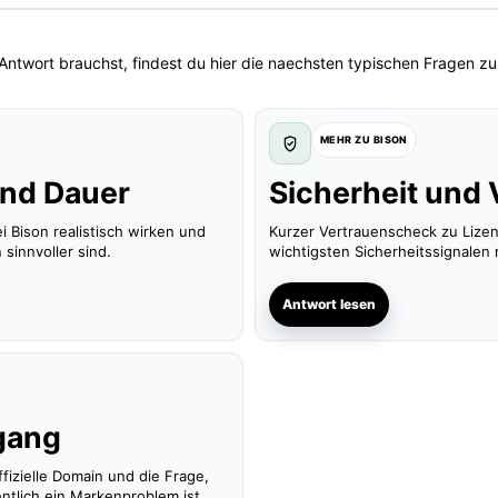
Antwort brauchst, findest du hier die naechsten typischen Fragen zu
MEHR ZU BISON
nd Dauer
Sicherheit und 
 Bison realistisch wirken und
Kurzer Vertrauenscheck zu Lizen
 sinnvoller sind.
wichtigsten Sicherheitssignalen
Antwort lesen
gang
ffizielle Domain und die Frage,
ntlich ein Markenproblem ist.