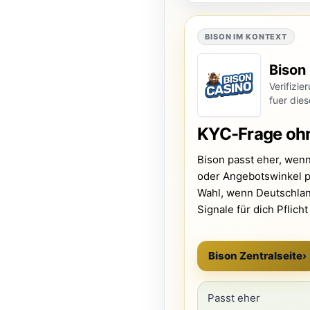
BISON IM KONTEXT
Bison
Verifizi
fuer dies
KYC-Frage oh
Bison passt eher, wenn
oder Angebotswinkel prü
Wahl, wenn Deutschlan
Signale für dich Pflicht
Bison Zentralseite
›
Passt eher