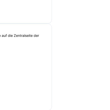
auf die Zentralseite der