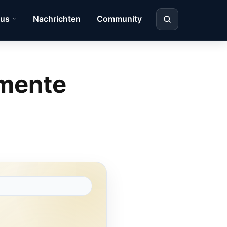
us
Nachrichten
Community
umente