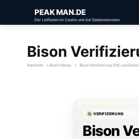
PEAK MAN.DE
Der Leitfaden im Casino und bei Spielautomaten
Bison Verifizi
Startseite
»
Bison Casino
»
Bison Verifizierung: KYC und Dok
VERIFIZIERUNG
Bison Ve