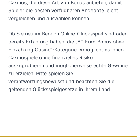
Casinos, die diese Art von Bonus anbieten, damit
Spieler die besten verfügbaren Angebote leicht
vergleichen und auswählen können.
Ob Sie neu im Bereich Online-Glücksspiel sind oder
bereits Erfahrung haben, die „80 Euro Bonus ohne
Einzahlung Casino“-Kategorie ermöglicht es Ihnen,
Casinospiele ohne finanzielles Risiko
auszuprobieren und möglicherweise echte Gewinne
zu erzielen. Bitte spielen Sie
verantwortungsbewusst und beachten Sie die
geltenden Glücksspielgesetze in Ihrem Land.