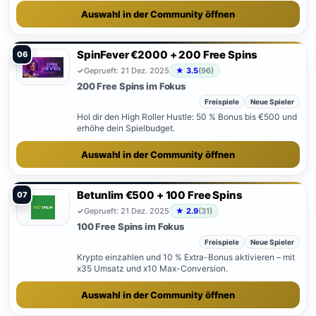
Auswahl in der Community öffnen
SpinFever €2000 + 200 Free Spins
Geprueft: 21 Dez. 2025
★ 3.5
(96)
200 Free Spins im Fokus
Freispiele
Neue Spieler
Hol dir den High Roller Hustle: 50 % Bonus bis €500 und
erhöhe dein Spielbudget.
Auswahl in der Community öffnen
Betunlim €500 + 100 Free Spins
Geprueft: 21 Dez. 2025
★ 2.9
(31)
100 Free Spins im Fokus
Freispiele
Neue Spieler
Krypto einzahlen und 10 % Extra-Bonus aktivieren – mit
x35 Umsatz und x10 Max-Conversion.
Auswahl in der Community öffnen