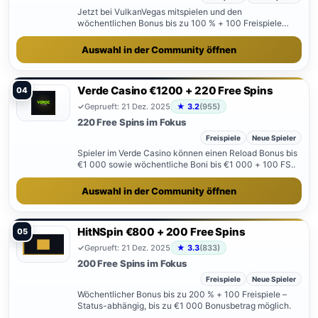
Jetzt bei VulkanVegas mitspielen und den
wöchentlichen Bonus bis zu 100 % + 100 Freispiele
sichern!
Auswahl in der Community öffnen
Verde Casino €1200 + 220 Free Spins
Geprueft: 21 Dez. 2025
★ 3.2
(955)
220 Free Spins im Fokus
Freispiele
Neue Spieler
Spieler im Verde Casino können einen Reload Bonus bis
€1 000 sowie wöchentliche Boni bis €1 000 + 100 FS..
Auswahl in der Community öffnen
HitNSpin €800 + 200 Free Spins
Geprueft: 21 Dez. 2025
★ 3.3
(833)
200 Free Spins im Fokus
Freispiele
Neue Spieler
Wöchentlicher Bonus bis zu 200 % + 100 Freispiele –
Status-abhängig, bis zu €1 000 Bonusbetrag möglich.