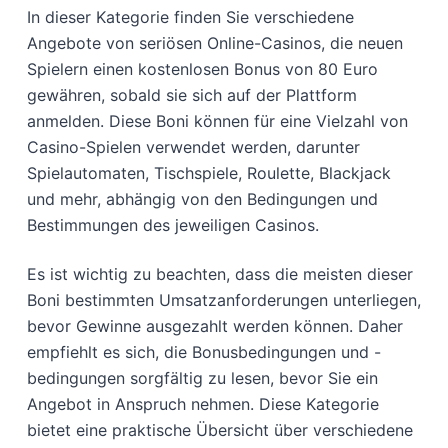
In dieser Kategorie finden Sie verschiedene
Angebote von seriösen Online-Casinos, die neuen
Spielern einen kostenlosen Bonus von 80 Euro
gewähren, sobald sie sich auf der Plattform
anmelden. Diese Boni können für eine Vielzahl von
Casino-Spielen verwendet werden, darunter
Spielautomaten, Tischspiele, Roulette, Blackjack
und mehr, abhängig von den Bedingungen und
Bestimmungen des jeweiligen Casinos.
Es ist wichtig zu beachten, dass die meisten dieser
Boni bestimmten Umsatzanforderungen unterliegen,
bevor Gewinne ausgezahlt werden können. Daher
empfiehlt es sich, die Bonusbedingungen und -
bedingungen sorgfältig zu lesen, bevor Sie ein
Angebot in Anspruch nehmen. Diese Kategorie
bietet eine praktische Übersicht über verschiedene