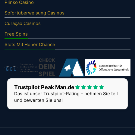
Plinko Casino
Sofortüberweisung Casinos
Curaçao Casinos
Free Spins
Slots Mit Hoher Chance
Trustpilot Peak Man.de
Das ist unser Trustpilot-Rating – nehmen Sie teil
und bewerten Sie uns!