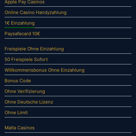
Apple Pay Casinos
Online Casino Handyzahlung
1€ Einzahlung
Paysafecard 10€
Freispiele Ohne Einzahlung
50 Freispiele Sofort
Willkommensbonus Ohne Einzahlung
Bonus Code
Ohne Verifizierung
Ohne Deutsche Lizenz
Ohne Limit
Malta Casinos