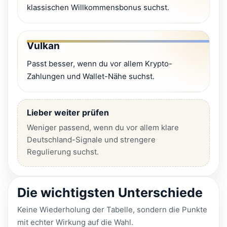
klassischen Willkommensbonus suchst.
Vulkan
Passt besser, wenn du vor allem Krypto-
Zahlungen und Wallet-Nähe suchst.
Lieber weiter prüfen
Weniger passend, wenn du vor allem klare
Deutschland-Signale und strengere
Regulierung suchst.
Die wichtigsten Unterschiede
Keine Wiederholung der Tabelle, sondern die Punkte
mit echter Wirkung auf die Wahl.