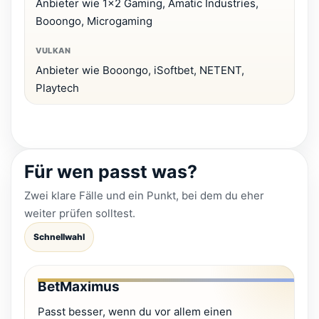
Anbieter wie 1×2 Gaming, Amatic Industries,
Booongo, Microgaming
Anbieter wie Booongo, iSoftbet, NETENT,
Playtech
Für wen passt was?
Zwei klare Fälle und ein Punkt, bei dem du eher
weiter prüfen solltest.
Schnellwahl
BetMaximus
Passt besser, wenn du vor allem einen