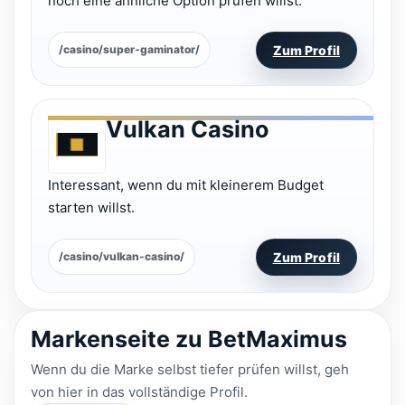
noch eine ähnliche Option prüfen willst.
/casino/super-gaminator/
Zum Profil
Vulkan Casino
Interessant, wenn du mit kleinerem Budget
starten willst.
/casino/vulkan-casino/
Zum Profil
Markenseite zu BetMaximus
Wenn du die Marke selbst tiefer prüfen willst, geh
von hier in das vollständige Profil.