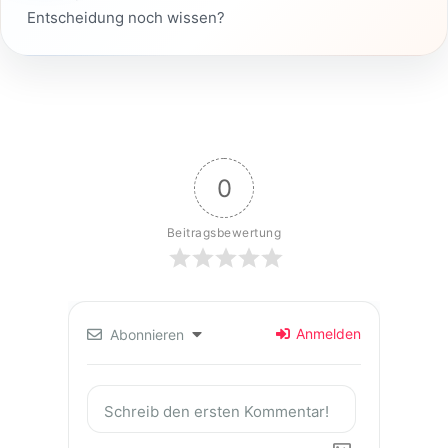
Entscheidung noch wissen?
0
Beitragsbewertung
Anmelden
Abonnieren