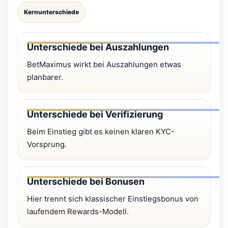
Kernunterschiede
Unterschiede bei Auszahlungen
BetMaximus wirkt bei Auszahlungen etwas
planbarer.
Unterschiede bei Verifizierung
Beim Einstieg gibt es keinen klaren KYC-
Vorsprung.
Unterschiede bei Bonusen
Hier trennt sich klassischer Einstiegsbonus von
laufendem Rewards-Modell.