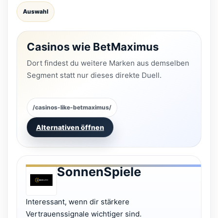
Auswahl
Casinos wie BetMaximus
Dort findest du weitere Marken aus demselben
Segment statt nur dieses direkte Duell.
/casinos-like-betmaximus/
Alternativen öffnen
SonnenSpiele
Interessant, wenn dir stärkere
Vertrauenssignale wichtiger sind.