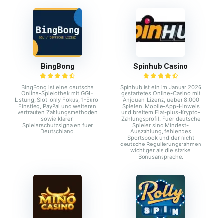
BingBong
Spinhub Casino
BingBong ist eine deutsche
Spinhub ist ein im Januar 2026
Online-Spielothek mit GGL-
gestartetes Online-Casino mit
Listung, Slot-only Fokus, 1-Euro-
Anjouan-Lizenz, ueber 8.000
Einstieg, PayPal und weiteren
Spielen, Mobile-App-Hinweis
vertrauten Zahlungsmethoden
und breitem Fiat-plus-Krypto-
sowie klaren
Zahlungsprofil. Fuer deutsche
Spielerschutzsignalen fuer
Spieler sind Mindest-
Deutschland.
Auszahlung, fehlendes
Sportsbook und der nicht
deutsche Regulierungsrahmen
wichtiger als die starke
Bonusansprache.