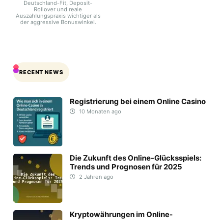
Deutschland-Fit, Deposit-
Rollover und reale
Auszahlungspraxis wichtiger als
der aggressive Bonuswinkel.
RECENT NEWS
Registrierung bei einem Online Casino
10 Monaten ago
Die Zukunft des Online-Glücksspiels:
Trends und Prognosen für 2025
2 Jahren ago
Kryptowährungen im Online-