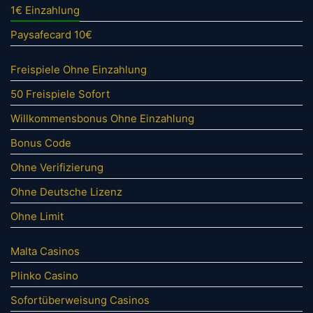
1€ Einzahlung
Paysafecard 10€
Freispiele Ohne Einzahlung
50 Freispiele Sofort
Willkommensbonus Ohne Einzahlung
Bonus Code
Ohne Verifizierung
Ohne Deutsche Lizenz
Ohne Limit
Malta Casinos
Plinko Casino
Sofortüberweisung Casinos