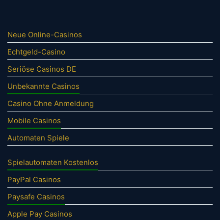
Neue Online-Casinos
Echtgeld-Casino
Seriöse Casinos DE
Unbekannte Casinos
Casino Ohne Anmeldung
Mobile Casinos
Automaten Spiele
Spielautomaten Kostenlos
PayPal Casinos
Paysafe Casinos
Apple Pay Casinos