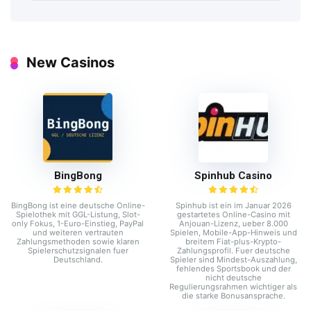
New Casinos
BingBong
Spinhub Casino
BingBong ist eine deutsche Online-
Spinhub ist ein im Januar 2026
Spielothek mit GGL-Listung, Slot-
gestartetes Online-Casino mit
only Fokus, 1-Euro-Einstieg, PayPal
Anjouan-Lizenz, ueber 8.000
und weiteren vertrauten
Spielen, Mobile-App-Hinweis und
Zahlungsmethoden sowie klaren
breitem Fiat-plus-Krypto-
Spielerschutzsignalen fuer
Zahlungsprofil. Fuer deutsche
Deutschland.
Spieler sind Mindest-Auszahlung,
fehlendes Sportsbook und der
nicht deutsche
Regulierungsrahmen wichtiger als
die starke Bonusansprache.