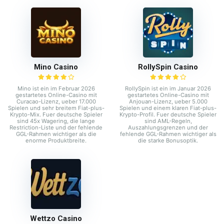
Mino Casino
RollySpin Casino
Mino ist ein im Februar 2026
RollySpin ist ein im Januar 2026
gestartetes Online-Casino mit
gestartetes Online-Casino mit
Curacao-Lizenz, ueber 17.000
Anjouan-Lizenz, ueber 5.000
Spielen und sehr breitem Fiat-plus-
Spielen und einem klaren Fiat-plus-
Krypto-Mix. Fuer deutsche Spieler
Krypto-Profil. Fuer deutsche Spieler
sind 45x Wagering, die lange
sind AML-Regeln,
Restriction-Liste und der fehlende
Auszahlungsgrenzen und der
GGL-Rahmen wichtiger als die
fehlende GGL-Rahmen wichtiger als
enorme Produktbreite.
die starke Bonusoptik.
Wettzo Casino