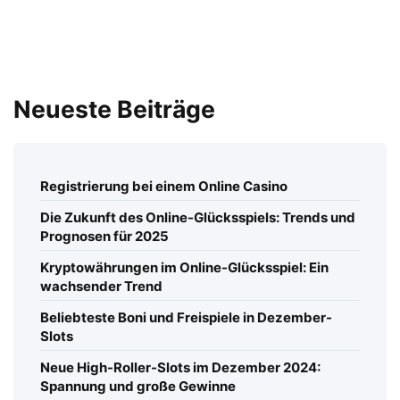
Neueste Beiträge
Registrierung bei einem Online Casino
Die Zukunft des Online-Glücksspiels: Trends und
Prognosen für 2025
Kryptowährungen im Online-Glücksspiel: Ein
wachsender Trend
Beliebteste Boni und Freispiele in Dezember-
Slots
Neue High-Roller-Slots im Dezember 2024:
Spannung und große Gewinne