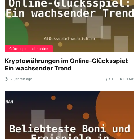
Glücksspielnachrichten
Kryptowährungen im Online-Glücksspiel:
Ein wachsender Trend
2 Jahren ago
0
1348