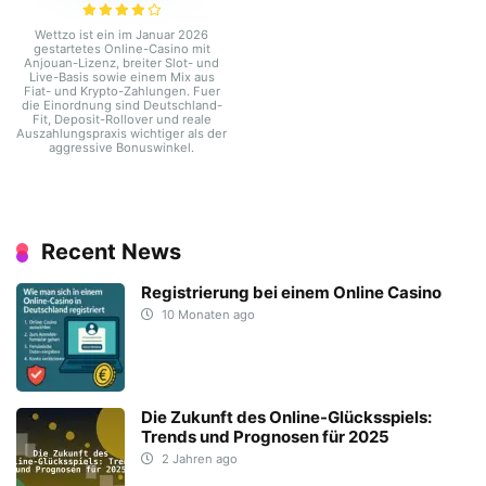
Wettzo ist ein im Januar 2026
gestartetes Online-Casino mit
Anjouan-Lizenz, breiter Slot- und
Live-Basis sowie einem Mix aus
Fiat- und Krypto-Zahlungen. Fuer
die Einordnung sind Deutschland-
Fit, Deposit-Rollover und reale
Auszahlungspraxis wichtiger als der
aggressive Bonuswinkel.
Recent News
Registrierung bei einem Online Casino
10 Monaten ago
Die Zukunft des Online-Glücksspiels:
Trends und Prognosen für 2025
2 Jahren ago