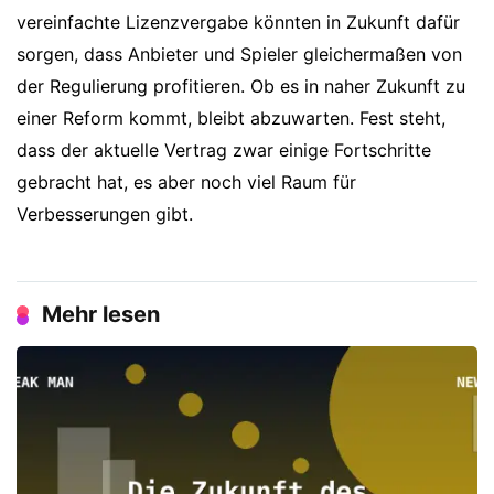
vereinfachte Lizenzvergabe könnten in Zukunft dafür
sorgen, dass Anbieter und Spieler gleichermaßen von
der Regulierung profitieren. Ob es in naher Zukunft zu
einer Reform kommt, bleibt abzuwarten. Fest steht,
dass der aktuelle Vertrag zwar einige Fortschritte
gebracht hat, es aber noch viel Raum für
Verbesserungen gibt.
Mehr lesen