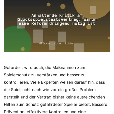
Gefordert wird auch, die Maßnahmen zum
Spielerschutz zu verstärken und besser zu
kontrollieren. Viele Experten weisen darauf hin, dass
die Spielsucht nach wie vor ein großes Problem
darstellt und der Vertrag bisher keine ausreichenden
Hilfen zum Schutz gefährdeter Spieler bietet. Bessere
Prävention, effektivere Kontrollen und eine