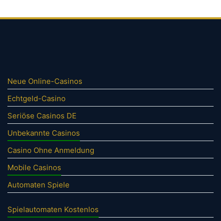
Neue Online-Casinos
Echtgeld-Casino
Seriöse Casinos DE
Unbekannte Casinos
Casino Ohne Anmeldung
Mobile Casinos
Automaten Spiele
Spielautomaten Kostenlos