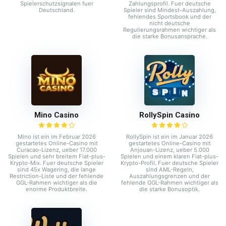
Spielerschutzsignalen fuer
Zahlungsprofil. Fuer deutsche
Deutschland.
Spieler sind Mindest-Auszahlung,
fehlendes Sportsbook und der
nicht deutsche
Regulierungsrahmen wichtiger als
die starke Bonusansprache.
Mino Casino
RollySpin Casino
Mino ist ein im Februar 2026
RollySpin ist ein im Januar 2026
gestartetes Online-Casino mit
gestartetes Online-Casino mit
Curacao-Lizenz, ueber 17.000
Anjouan-Lizenz, ueber 5.000
Spielen und sehr breitem Fiat-plus-
Spielen und einem klaren Fiat-plus-
Krypto-Mix. Fuer deutsche Spieler
Krypto-Profil. Fuer deutsche Spieler
sind 45x Wagering, die lange
sind AML-Regeln,
Restriction-Liste und der fehlende
Auszahlungsgrenzen und der
GGL-Rahmen wichtiger als die
fehlende GGL-Rahmen wichtiger als
enorme Produktbreite.
die starke Bonusoptik.