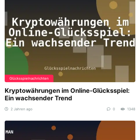
Glücksspielnachrichten
Kryptowährungen im Online-Glücksspiel:
Ein wachsender Trend
2 Jahren ago
0
1348