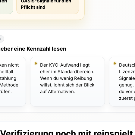
fen
OASIS-Signale für dich
Pflicht sind
G
ueber eine Kennzahl lesen
ken nicht
Der KYC-Aufwand liegt
Deutsch
ellfall.
eher im Standardbereich.
Lizenz
nzahlung
Wenn du wenig Reibung
Signale
, Methode
willst, lohnt sich der Blick
genug. 
rüfen.
auf Alternativen.
du vor 
zuerst 
erifizierung noch mit reinspielt