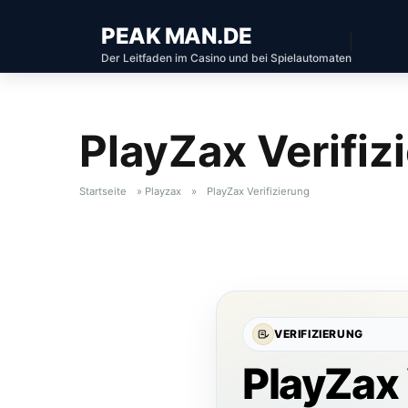
PEAK MAN.DE
Der Leitfaden im Casino und bei Spielautomaten
PlayZax Verifiz
Startseite
»
Playzax
»
PlayZax Verifizierung
VERIFIZIERUNG
PlayZax 