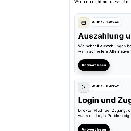
Wenn du nicht nur diese eine 
MEHR ZU PLAYZAX
Auszahlung u
Wie schnell Auszahlungen bei
wann schnellere Alternativen
Antwort lesen
MEHR ZU PLAYZAX
Login und Zu
Direkter Pfad fuer Zugang, o
wann ein Login-Problem eige
Antwort lesen