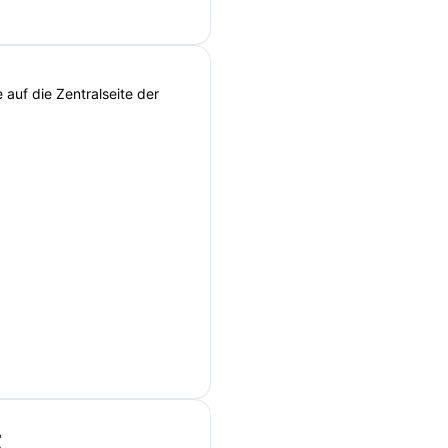
auf die Zentralseite der
t