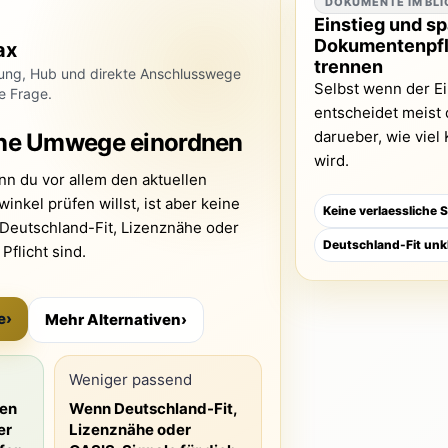
DOKUMENTE IM BLI
Einstieg und s
Dokumentenpfl
ax
trennen
erung, Hub und direkte Anschlusswege
Selbst wenn der Ein
e Frage.
entscheidet meist
darueber, wie viel 
ne Umwege einordnen
wird.
nn du vor allem den aktuellen
nkel prüfen willst, ist aber keine
Keine verlaessliche
 Deutschland-Fit, Lizenznähe oder
Deutschland-Fit unk
Pflicht sind.
e
›
Mehr Alternativen
›
Weniger passend
den
Wenn Deutschland-Fit,
er
Lizenznähe oder