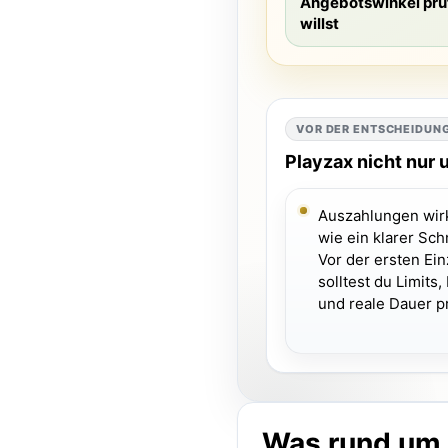
Angebotswinkel prü
willst
VOR DER ENTSCHEIDUN
Playzax nicht nur 
Auszahlungen wir
wie ein klarer Schn
Vor der ersten Ei
solltest du Limits
und reale Dauer p
Was rund um V