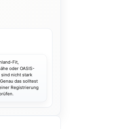
land-Fit,
nähe oder OASIS-
 sind nicht stark
Genau das solltest
einer Registrierung
prüfen.