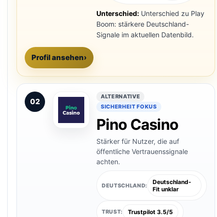
Unterschied:
Unterschied zu Play
Boom: stärkere Deutschland-
Signale im aktuellen Datenbild.
Profil ansehen
›
ALTERNATIVE
02
SICHERHEIT FOKUS
Pino Casino
Stärker für Nutzer, die auf
öffentliche Vertrauenssignale
achten.
Deutschland-
DEUTSCHLAND:
Fit unklar
Trustpilot 3.5/5
TRUST: