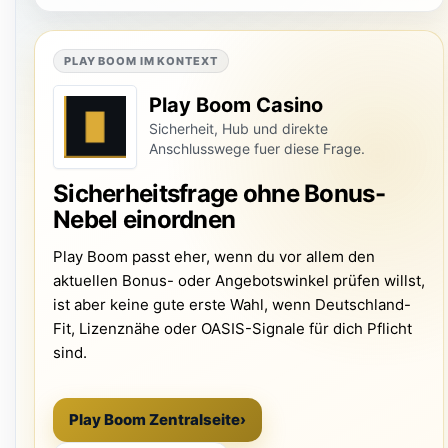
PLAY BOOM IM KONTEXT
Play Boom Casino
Sicherheit, Hub und direkte
Anschlusswege fuer diese Frage.
Sicherheitsfrage ohne Bonus-
Nebel einordnen
Play Boom passt eher, wenn du vor allem den
aktuellen Bonus- oder Angebotswinkel prüfen willst,
ist aber keine gute erste Wahl, wenn Deutschland-
Fit, Lizenznähe oder OASIS-Signale für dich Pflicht
sind.
Play Boom Zentralseite
›