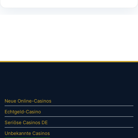
Neue Online-Casinos
Echtgeld-Casino
Seriöse Casinos DE
Unbekannte Casinos