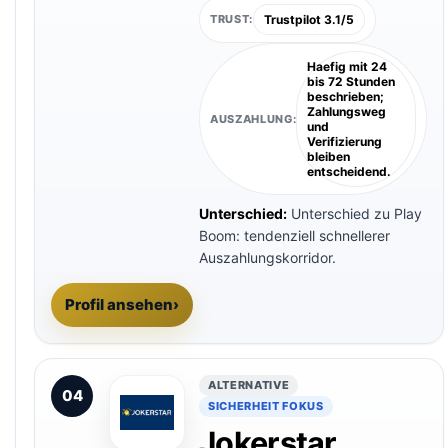
Trustpilot 3.1/5
TRUST:
Haefig mit 24
bis 72 Stunden
beschrieben;
Zahlungsweg
AUSZAHLUNG:
und
Verifizierung
bleiben
entscheidend.
Unterschied:
Unterschied zu Play
Boom: tendenziell schnellerer
Auszahlungskorridor.
Profil ansehen
›
ALTERNATIVE
04
SICHERHEIT FOKUS
Jokerstar