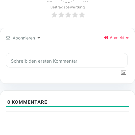
Beitragsbewertung
Anmelden
Abonnieren
0
KOMMENTARE