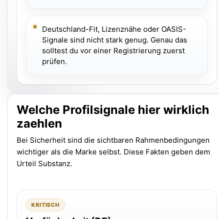
Deutschland-Fit, Lizenznähe oder OASIS-
Signale sind nicht stark genug. Genau das
solltest du vor einer Registrierung zuerst
prüfen.
Welche Profilsignale hier wirklich
zaehlen
Bei Sicherheit sind die sichtbaren Rahmenbedingungen
wichtiger als die Marke selbst. Diese Fakten geben dem
Urteil Substanz.
KRITISCH