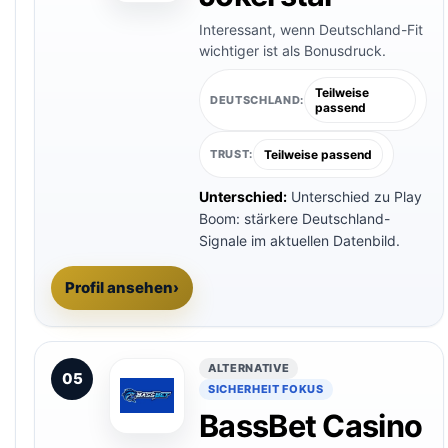
Interessant, wenn Deutschland-Fit
wichtiger ist als Bonusdruck.
Teilweise
DEUTSCHLAND:
passend
Teilweise passend
TRUST:
Unterschied:
Unterschied zu Play
Boom: stärkere Deutschland-
Signale im aktuellen Datenbild.
Profil ansehen
›
ALTERNATIVE
05
SICHERHEIT FOKUS
BassBet Casino