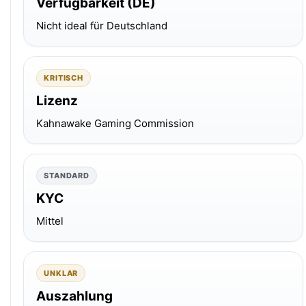
Verfügbarkeit (DE)
Nicht ideal für Deutschland
KRITISCH
Lizenz
Kahnawake Gaming Commission
STANDARD
KYC
Mittel
UNKLAR
Auszahlung