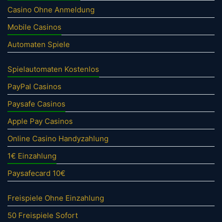
Casino Ohne Anmeldung
Mobile Casinos
Automaten Spiele
Spielautomaten Kostenlos
PayPal Casinos
Paysafe Casinos
Apple Pay Casinos
Online Casino Handyzahlung
1€ Einzahlung
Paysafecard 10€
Freispiele Ohne Einzahlung
50 Freispiele Sofort