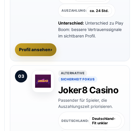
ca. 24 Std.
AUSZAHLUNG:
Unterschied:
Unterschied zu Play
Boom: bessere Vertrauenssignale
im sichtbaren Profil.
Profil ansehen
›
ALTERNATIVE
03
SICHERHEIT FOKUS
Joker8 Casino
Passender für Spieler, die
Auszahlungszeit priorisieren.
Deutschland-
DEUTSCHLAND:
Fit unklar