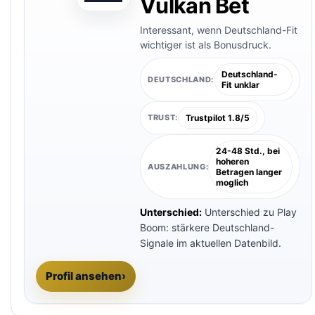
Vulkan Bet
Interessant, wenn Deutschland-Fit
wichtiger ist als Bonusdruck.
Deutschland-
DEUTSCHLAND:
Fit unklar
Trustpilot 1.8/5
TRUST:
24-48 Std., bei
hoheren
AUSZAHLUNG:
Betragen langer
moglich
Unterschied:
Unterschied zu Play
Boom: stärkere Deutschland-
Signale im aktuellen Datenbild.
Profil ansehen
›