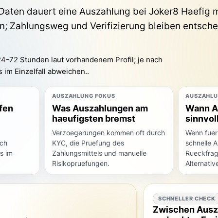
Daten dauert eine Auszahlung bei Joker8 Haefig m
; Zahlungsweg und Verifizierung bleiben entsche
4-72 Stunden laut vorhandenem Profil; je nach
im Einzelfall abweichen..
AUSZAHLUNG FOKUS
AUSZAHLU
fen
Was Auszahlungen am
Wann A
haeufigsten bremst
sinnvol
Verzoegerungen kommen oft durch
Wenn fuer
ach
KYC, die Pruefung des
schnelle 
s im
Zahlungsmittels und manuelle
Rueckfrage
Risikopruefungen.
Alternativ
SCHNELLER CHECK
Zwischen Ausz