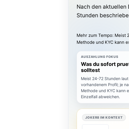
Nach den aktuellen 
Stunden beschrieben
Mehr zum Tempo: Meist 2
Methode und KYC kann es 
AUSZAHLUNG FOKUS
Was du sofort prue
solltest
Meist 24-72 Stunden laut
vorhandenem Profil; je n
Methode und KYC kann e
Einzelfall abweichen.
JOKER8 IM KONTEXT