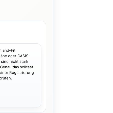
land-Fit,
nähe oder OASIS-
 sind nicht stark
Genau das solltest
einer Registrierung
prüfen.