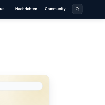
us
Nachrichten
Community