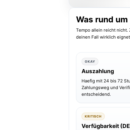
Was rund um 
Tempo allein reicht nicht
deinen Fall wirklich eignet
OKAY
Auszahlung
Haefig mit 24 bis 72 S
Zahlungsweg und Verifi
entscheidend.
KRITISCH
Verfügbarkeit (DE