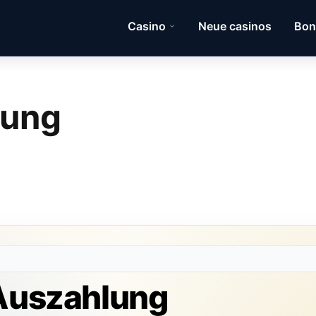
Casino
Neue casinos
Bon
lung
Auszahlung