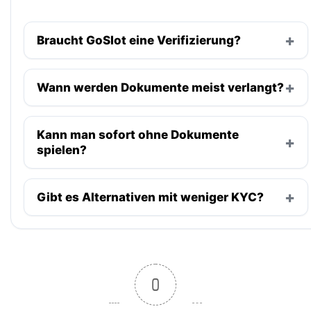
Braucht GoSlot eine Verifizierung?
Wann werden Dokumente meist verlangt?
Kann man sofort ohne Dokumente
spielen?
Gibt es Alternativen mit weniger KYC?
0