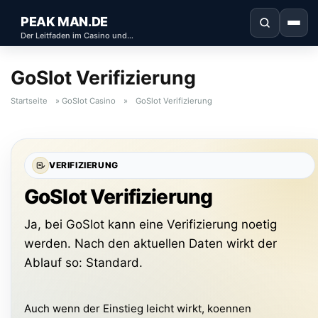
PEAK MAN.DE
Der Leitfaden im Casino und bei Spielautomaten
GoSlot Verifizierung
Startseite
»
GoSlot Casino
»
GoSlot Verifizierung
VERIFIZIERUNG
GoSlot Verifizierung
Ja, bei GoSlot kann eine Verifizierung noetig
werden. Nach den aktuellen Daten wirkt der
Ablauf so: Standard.
Auch wenn der Einstieg leicht wirkt, koennen