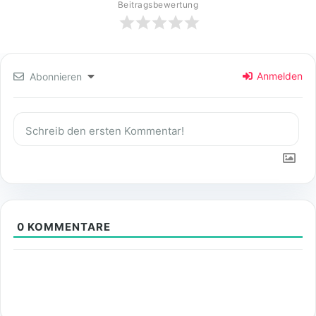
Beitragsbewertung
Anmelden
Abonnieren
0
KOMMENTARE