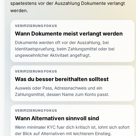
spaetestens vor der Auszahlung Dokumente verlangt
werden.
VERIFIZIERUNG FOKUS
Wann Dokumente meist verlangt werden
Dokumente werden oft vor der Auszahlung, bei
Identitaetspruefung, beim Zahlungsmittel oder bei
ungewoehnlicher Aktivitaet angefragt.
VERIFIZIERUNG FOKUS
Was du besser bereithalten solltest
Ausweis oder Pass, Adressnachweis und ein
Zahlungsmittel, dessen Name zum Konto passt.
VERIFIZIERUNG FOKUS
Wann Alternativen sinnvoll sind
Wenn minimaler KYC fuer dich kritisch ist, lohnt sich sofort
der Blick auf Alternativen mit leichterem Einstieg.