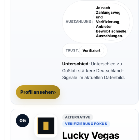
Je nach
Zahlungsweg
und
Verifizierung;
AUSZAHLUNG:
Anbieter
bewirbt schnelle
Auszahlungen.
Verifiziert
TRUST:
Unterschied:
Unterschied zu
GoSlot: stärkere Deutschland-
Signale im aktuellen Datenbild.
Profil ansehen
›
ALTERNATIVE
05
VERIFIZIERUNG FOKUS
Lucky Vegas