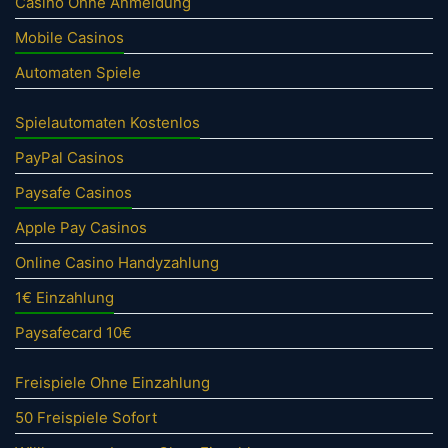
Casino Ohne Anmeldung
Mobile Casinos
Automaten Spiele
Spielautomaten Kostenlos
PayPal Casinos
Paysafe Casinos
Apple Pay Casinos
Online Casino Handyzahlung
1€ Einzahlung
Paysafecard 10€
Freispiele Ohne Einzahlung
50 Freispiele Sofort