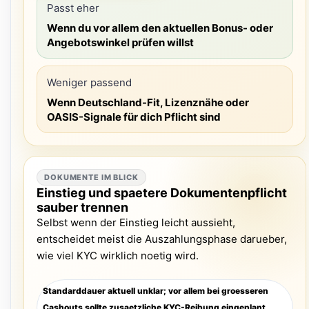
Passt eher
Wenn du vor allem den aktuellen Bonus- oder
Angebotswinkel prüfen willst
Weniger passend
Wenn Deutschland-Fit, Lizenznähe oder
OASIS-Signale für dich Pflicht sind
DOKUMENTE IM BLICK
Einstieg und spaetere Dokumentenpflicht
sauber trennen
Selbst wenn der Einstieg leicht aussieht,
entscheidet meist die Auszahlungsphase darueber,
wie viel KYC wirklich noetig wird.
Standarddauer aktuell unklar; vor allem bei groesseren
Cashouts sollte zusaetzliche KYC-Reibung eingeplant