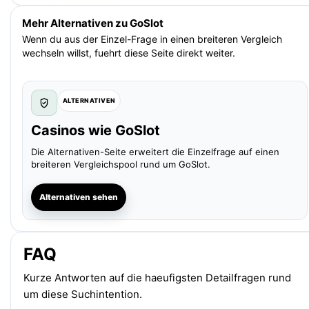
Mehr Alternativen zu GoSlot
Wenn du aus der Einzel-Frage in einen breiteren Vergleich
wechseln willst, fuehrt diese Seite direkt weiter.
ALTERNATIVEN
Casinos wie GoSlot
Die Alternativen-Seite erweitert die Einzelfrage auf einen
breiteren Vergleichspool rund um GoSlot.
Alternativen sehen
FAQ
Kurze Antworten auf die haeufigsten Detailfragen rund
um diese Suchintention.