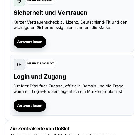
Sicherheit und Vertrauen
Kurzer Vertrauenscheck zu Lizenz, Deutschland-Fit und den
wichtigsten Sicherheitssignalen rund um die Marke.
Antwort lesen
MEHR ZU GOSLOT
Login und Zugang
Direkter Pfad fuer Zugang, offizielle Domain und die Frage,
wann ein Login-Problem eigentlich ein Markenproblem ist.
Antwort lesen
Zur Zentralseite von GoSlot