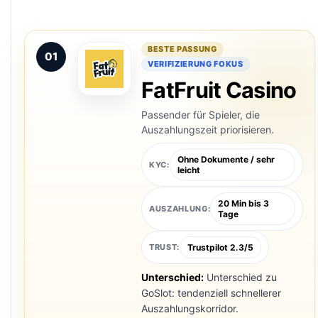
BESTE PASSUNG
01
VERIFIZIERUNG FOKUS
FatFruit Casino
Passender für Spieler, die
Auszahlungszeit priorisieren.
Ohne Dokumente / sehr
KYC:
leicht
20 Min bis 3
AUSZAHLUNG:
Tage
Trustpilot 2.3/5
TRUST:
Unterschied:
Unterschied zu
GoSlot: tendenziell schnellerer
Auszahlungskorridor.