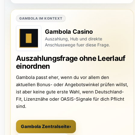
GAMBOLA IM KONTEXT
Gambola Casino
Auszahlung, Hub und direkte
Anschlusswege fuer diese Frage.
Auszahlungsfrage ohne Leerlauf
einordnen
Gambola passt eher, wenn du vor allem den
aktuellen Bonus- oder Angebotswinkel prüfen willst,
ist aber keine gute erste Wahl, wenn Deutschland-
Fit, Lizenznähe oder OASIS-Signale für dich Pflicht
sind.
Gambola Zentralseite
›