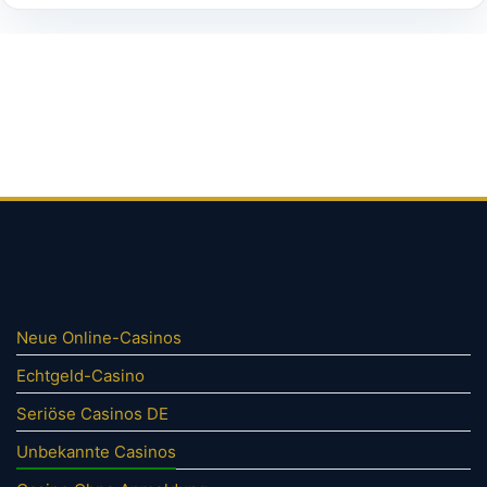
Neue Online-Casinos
Echtgeld-Casino
Seriöse Casinos DE
Unbekannte Casinos