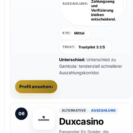
Zahlungsweg
AUSZAHLUNG:
und
Verifizierung
bleiben
entscheidend.
Mittel
KYC:
Trustpilot 3.1/5
TRUST:
Unterschied:
Unterschied zu
Gambola: tendenziell schnellerer
Auszahlungskorridor.
Profil ansehen
›
ALTERNATIVE
AUSZAHLUNG
06
Duxcasino
Passender für Spieler, die