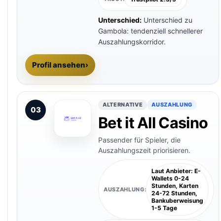
Unterschied:
Unterschied zu
Gambola: tendenziell schnellerer
Auszahlungskorridor.
Profil ansehen
›
ALTERNATIVE
AUSZAHLUNG
03
Bet it All Casino
Passender für Spieler, die
Auszahlungszeit priorisieren.
Laut Anbieter: E-
Wallets 0-24
Stunden, Karten
AUSZAHLUNG:
24-72 Stunden,
Bankuberweisung
1-5 Tage