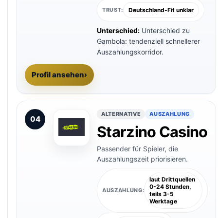
Deutschland-Fit unklar
TRUST:
Unterschied:
Unterschied zu
Gambola: tendenziell schnellerer
Auszahlungskorridor.
Profil ansehen
›
ALTERNATIVE
AUSZAHLUNG
04
Starzino Casino
Passender für Spieler, die
Auszahlungszeit priorisieren.
laut Drittquellen
0-24 Stunden,
AUSZAHLUNG:
teils 3-5
Werktage