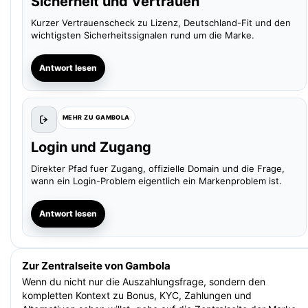
Sicherheit und Vertrauen
Kurzer Vertrauenscheck zu Lizenz, Deutschland-Fit und den
wichtigsten Sicherheitssignalen rund um die Marke.
Antwort lesen
MEHR ZU GAMBOLA
Login und Zugang
Direkter Pfad fuer Zugang, offizielle Domain und die Frage,
wann ein Login-Problem eigentlich ein Markenproblem ist.
Antwort lesen
Zur Zentralseite von Gambola
Wenn du nicht nur die Auszahlungsfrage, sondern den
kompletten Kontext zu Bonus, KYC, Zahlungen und