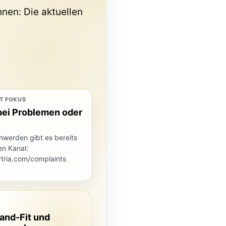
nen: Die aktuellen
T FOKUS
bei Problemen oder
hwerden gibt es bereits
en Kanal:
rtria.com/complaints
land-Fit und