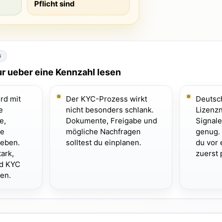
Pflicht sind
G
r ueber eine Kennzahl lesen
rd mit
Der KYC-Prozess wirkt
Deutsch
e
nicht besonders schlank.
Lizenz
e,
Dokumente, Freigabe und
Signale
re
mögliche Nachfragen
genug. 
ieben.
solltest du einplanen.
du vor 
tark,
zuerst 
d KYC
sen.