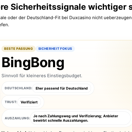
e Sicherheitssignale wichtiger 
le oder der Deutschland-Fit bei Duxcasino nicht ueberzeugen, 
efen.
BESTE PASSUNG
SICHERHEIT FOKUS
BingBong
Sinnvoll für kleineres Einstiegsbudget.
Eher passend für Deutschland
DEUTSCHLAND:
Verifiziert
TRUST:
Je nach Zahlungsweg und Verifizierung; Anbieter
AUSZAHLUNG:
bewirbt schnelle Auszahlungen.