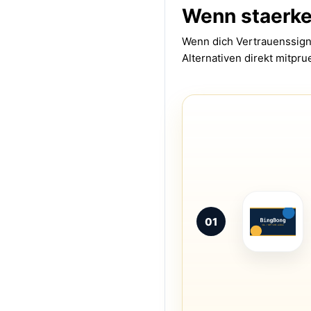
Wenn staerker
Wenn dich Vertrauenssigna
Alternativen direkt mitpru
01