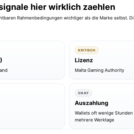
signale hier wirklich zaehlen
ichtbaren Rahmenbedingungen wichtiger als die Marke selbst. 
KRITISCH
)
Lizenz
land
Malta Gaming Authority
OKAY
Auszahlung
Wallets oft wenige Stunden
mehrere Werktage