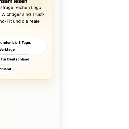
nsam lesen
tsfrage reichen Logo
 Wichtiger sind Trust-
nd-Fit und die reale
tunden bis 3 Tage,
Werktage
l für Deutschland
schland