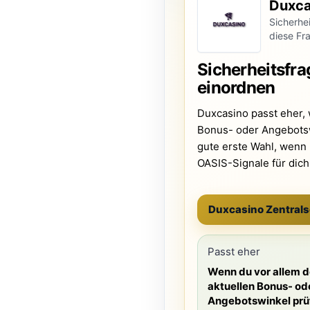
Duxca
Sicherhe
diese Fr
Sicherheitsfr
einordnen
Duxcasino passt eher, 
Bonus- oder Angebotswi
gute erste Wahl, wenn
OASIS-Signale für dich 
Duxcasino Zentrals
Passt eher
Wenn du vor allem 
aktuellen Bonus- od
Angebotswinkel prü