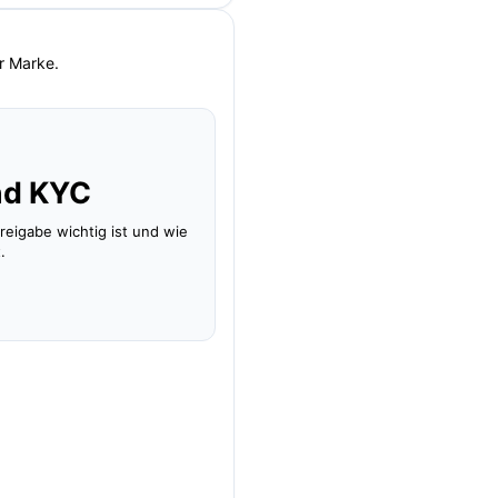
r Marke.
nd KYC
eigabe wichtig ist und wie
.