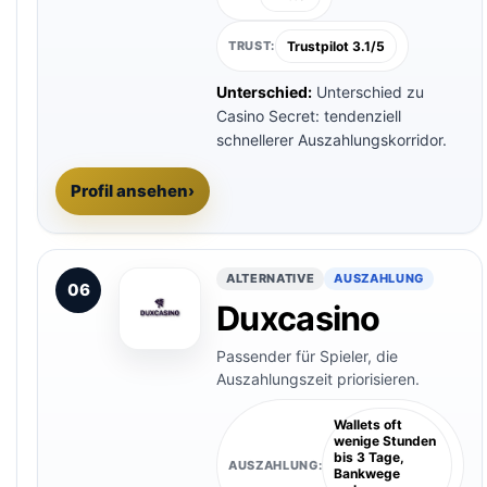
Trustpilot 3.1/5
TRUST:
Unterschied:
Unterschied zu
Casino Secret: tendenziell
schnellerer Auszahlungskorridor.
Profil ansehen
›
ALTERNATIVE
AUSZAHLUNG
06
Duxcasino
Passender für Spieler, die
Auszahlungszeit priorisieren.
Wallets oft
wenige Stunden
bis 3 Tage,
AUSZAHLUNG:
Bankwege