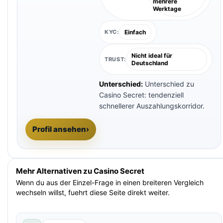
mehrere
Werktage
Einfach
KYC:
Nicht ideal für
TRUST:
Deutschland
Unterschied:
Unterschied zu
Casino Secret: tendenziell
schnellerer Auszahlungskorridor.
Profil ansehen
›
Mehr Alternativen zu Casino Secret
Wenn du aus der Einzel-Frage in einen breiteren Vergleich
wechseln willst, fuehrt diese Seite direkt weiter.