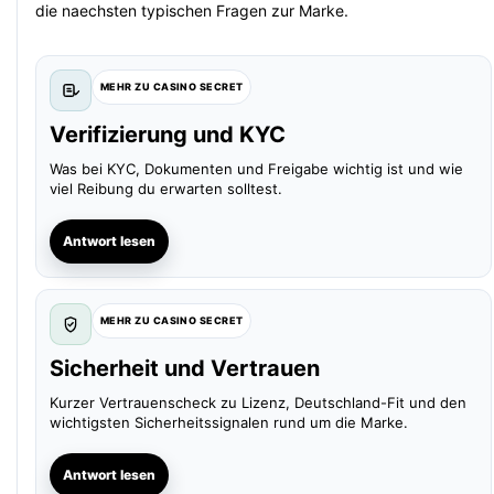
die naechsten typischen Fragen zur Marke.
MEHR ZU CASINO SECRET
Verifizierung und KYC
Was bei KYC, Dokumenten und Freigabe wichtig ist und wie
viel Reibung du erwarten solltest.
Antwort lesen
MEHR ZU CASINO SECRET
Sicherheit und Vertrauen
Kurzer Vertrauenscheck zu Lizenz, Deutschland-Fit und den
wichtigsten Sicherheitssignalen rund um die Marke.
Antwort lesen