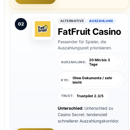
ALTERNATIVE
AUSZAHLUNG
02
FatFruit Casino
Passender für Spieler, die
Auszahlungszeit priorisieren.
20 Min bis 3
AUSZAHLUNG:
Tage
Ohne Dokumente / sehr
KYC:
leicht
Trustpilot 2.3/5
TRUST:
Unterschied:
Unterschied zu
Casino Secret: tendenziell
schnellerer Auszahlungskorridor.