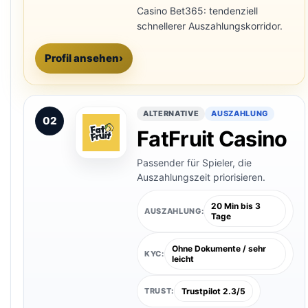
Casino Bet365: tendenziell
schnellerer Auszahlungskorridor.
Profil ansehen
›
ALTERNATIVE
AUSZAHLUNG
02
FatFruit Casino
Passender für Spieler, die
Auszahlungszeit priorisieren.
20 Min bis 3
AUSZAHLUNG:
Tage
Ohne Dokumente / sehr
KYC:
leicht
Trustpilot 2.3/5
TRUST: