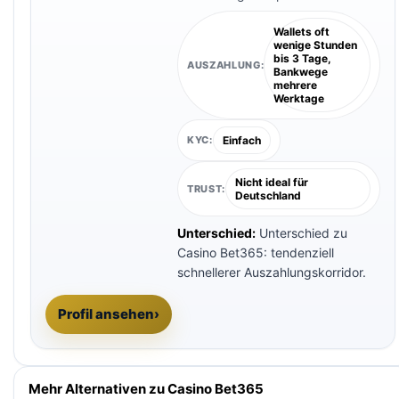
Wallets oft
wenige Stunden
bis 3 Tage,
AUSZAHLUNG:
Bankwege
mehrere
Werktage
Einfach
KYC:
Nicht ideal für
TRUST:
Deutschland
Unterschied:
Unterschied zu
Casino Bet365: tendenziell
schnellerer Auszahlungskorridor.
Profil ansehen
›
Mehr Alternativen zu Casino Bet365