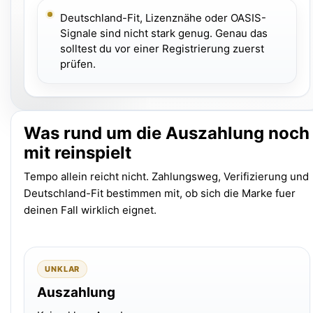
Deutschland-Fit, Lizenznähe oder OASIS-
Signale sind nicht stark genug. Genau das
solltest du vor einer Registrierung zuerst
prüfen.
Was rund um die Auszahlung noch
mit reinspielt
Tempo allein reicht nicht. Zahlungsweg, Verifizierung und
Deutschland-Fit bestimmen mit, ob sich die Marke fuer
deinen Fall wirklich eignet.
UNKLAR
Auszahlung