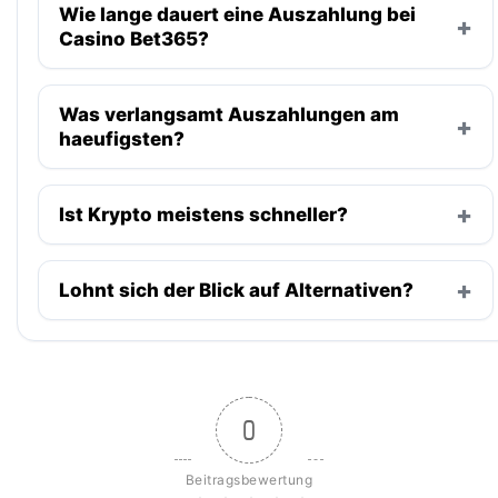
Wie lange dauert eine Auszahlung bei
Casino Bet365?
Was verlangsamt Auszahlungen am
haeufigsten?
Ist Krypto meistens schneller?
Lohnt sich der Blick auf Alternativen?
0
Beitragsbewertung