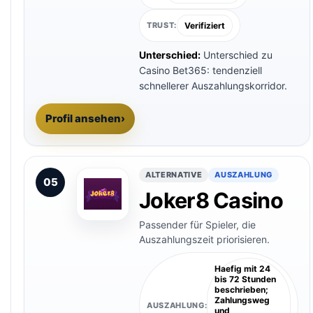
Verifiziert
TRUST:
Unterschied:
Unterschied zu
Casino Bet365: tendenziell
schnellerer Auszahlungskorridor.
Profil ansehen
›
ALTERNATIVE
AUSZAHLUNG
05
Joker8 Casino
Passender für Spieler, die
Auszahlungszeit priorisieren.
Haefig mit 24
bis 72 Stunden
beschrieben;
Zahlungsweg
AUSZAHLUNG:
und