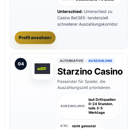
Unterschied:
Unterschied zu
Casino Bet365: tendenziell
schnellerer Auszahlungskorridor.
Profil ansehen
›
ALTERNATIVE
AUSZAHLUNG
04
Starzino Casino
Passender für Spieler, die
Auszahlungszeit priorisieren.
laut Drittquellen
0-24 Stunden,
AUSZAHLUNG:
teils 3-5
Werktage
nicht getestet
KYC: