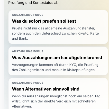
Pruefung und Kontostatus ab.
AUSZAHLUNG FOKUS
Was du sofort pruefen solltest
Pruefe nicht nur das allgemeine Auszahlungsfenster,
sondern auch den Unterschied zwischen Krypto, Karte
und Bank.
AUSZAHLUNG FOKUS
Was Auszahlungen am haeufigsten bremst
Verzoegerungen kommen oft durch KYC, die Pruefung
des Zahlungsmittels und manuelle Risikopruefungen.
AUSZAHLUNG FOKUS
Wann Alternativen sinnvoll sind
Wenn du Auszahlungen moeglichst noch am selben Tag
willst, lohnt sich der direkte Vergleich mit schnelleren
Alternativen.