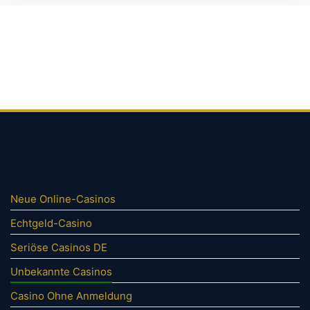
Neue Online-Casinos
Echtgeld-Casino
Seriöse Casinos DE
Unbekannte Casinos
Casino Ohne Anmeldung