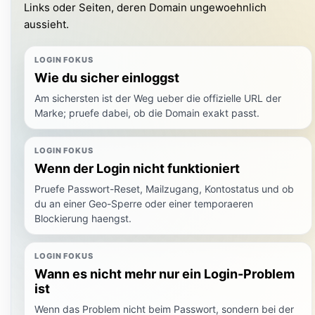
Links oder Seiten, deren Domain ungewoehnlich
aussieht.
LOGIN FOKUS
Wie du sicher einloggst
Am sichersten ist der Weg ueber die offizielle URL der
Marke; pruefe dabei, ob die Domain exakt passt.
LOGIN FOKUS
Wenn der Login nicht funktioniert
Pruefe Passwort-Reset, Mailzugang, Kontostatus und ob
du an einer Geo-Sperre oder einer temporaeren
Blockierung haengst.
LOGIN FOKUS
Wann es nicht mehr nur ein Login-Problem
ist
Wenn das Problem nicht beim Passwort, sondern bei der