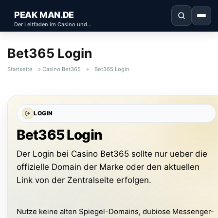
PEAK MAN.DE
Der Leitfaden im Casino und bei Spielautomaten
Bet365 Login
Startseite
»
Casino Bet365
»
Bet365 Login
LOGIN
Bet365 Login
Der Login bei Casino Bet365 sollte nur ueber die
offizielle Domain der Marke oder den aktuellen
Link von der Zentralseite erfolgen.
Nutze keine alten Spiegel-Domains, dubiose Messenger-