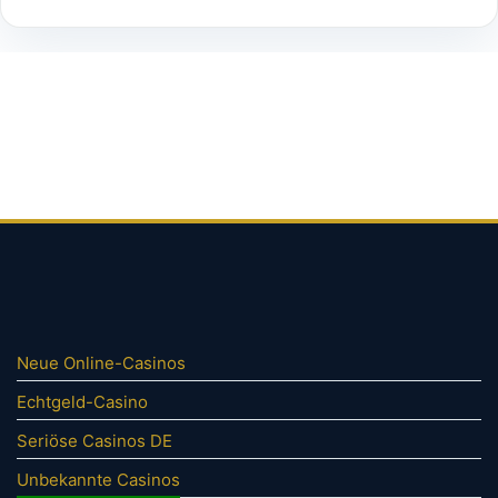
Neue Online-Casinos
Echtgeld-Casino
Seriöse Casinos DE
Unbekannte Casinos