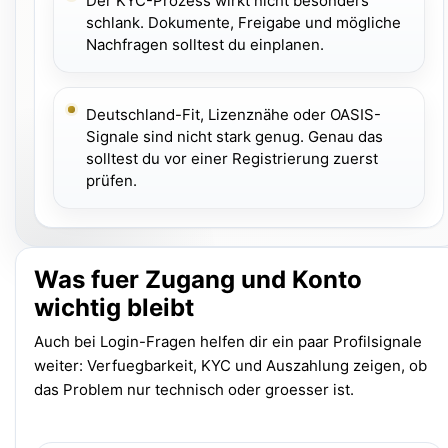
Der KYC-Prozess wirkt nicht besonders
schlank. Dokumente, Freigabe und mögliche
Nachfragen solltest du einplanen.
Deutschland-Fit, Lizenznähe oder OASIS-
Signale sind nicht stark genug. Genau das
solltest du vor einer Registrierung zuerst
prüfen.
Was fuer Zugang und Konto
wichtig bleibt
Auch bei Login-Fragen helfen dir ein paar Profilsignale
weiter: Verfuegbarkeit, KYC und Auszahlung zeigen, ob
das Problem nur technisch oder groesser ist.