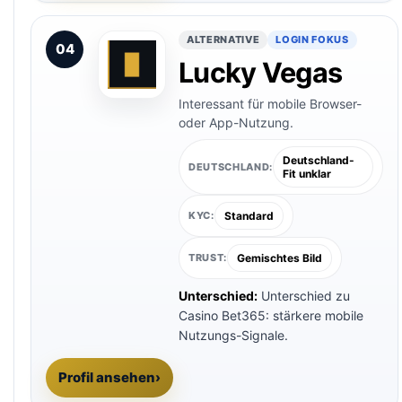
ALTERNATIVE
LOGIN FOKUS
04
Lucky Vegas
Interessant für mobile Browser-
oder App-Nutzung.
Deutschland-
DEUTSCHLAND:
Fit unklar
Standard
KYC:
Gemischtes Bild
TRUST:
Unterschied:
Unterschied zu
Casino Bet365: stärkere mobile
Nutzungs-Signale.
Profil ansehen
›