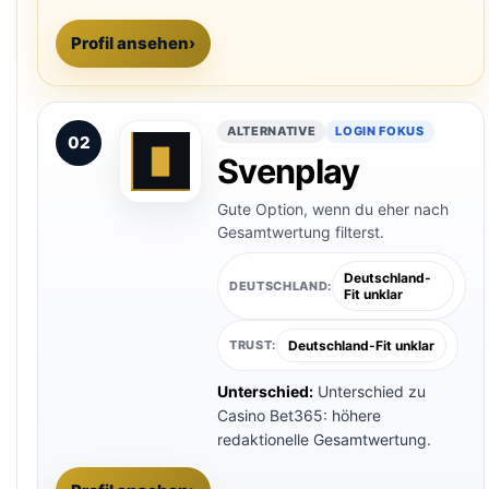
Profil ansehen
›
ALTERNATIVE
LOGIN FOKUS
02
Svenplay
Gute Option, wenn du eher nach
Gesamtwertung filterst.
Deutschland-
DEUTSCHLAND:
Fit unklar
Deutschland-Fit unklar
TRUST:
Unterschied:
Unterschied zu
Casino Bet365: höhere
redaktionelle Gesamtwertung.