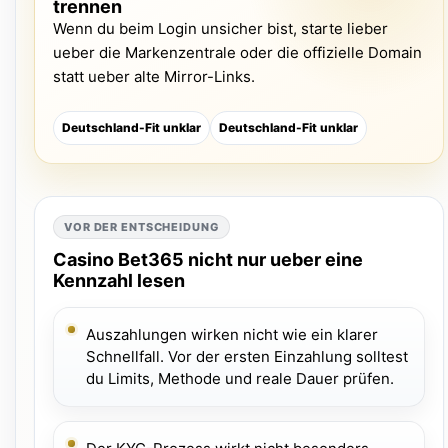
trennen
Wenn du beim Login unsicher bist, starte lieber
ueber die Markenzentrale oder die offizielle Domain
statt ueber alte Mirror-Links.
Deutschland-Fit unklar
Deutschland-Fit unklar
VOR DER ENTSCHEIDUNG
Casino Bet365 nicht nur ueber eine
Kennzahl lesen
Auszahlungen wirken nicht wie ein klarer
Schnellfall. Vor der ersten Einzahlung solltest
du Limits, Methode und reale Dauer prüfen.