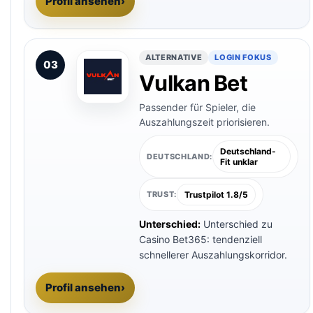
Profil ansehen
›
ALTERNATIVE
LOGIN FOKUS
03
Vulkan Bet
Passender für Spieler, die
Auszahlungszeit priorisieren.
Deutschland-
DEUTSCHLAND:
Fit unklar
Trustpilot 1.8/5
TRUST:
Unterschied:
Unterschied zu
Casino Bet365: tendenziell
schnellerer Auszahlungskorridor.
Profil ansehen
›