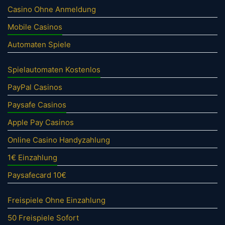
Casino Ohne Anmeldung
Mobile Casinos
Automaten Spiele
Spielautomaten Kostenlos
PayPal Casinos
Paysafe Casinos
Apple Pay Casinos
Online Casino Handyzahlung
1€ Einzahlung
Paysafecard 10€
Freispiele Ohne Einzahlung
50 Freispiele Sofort