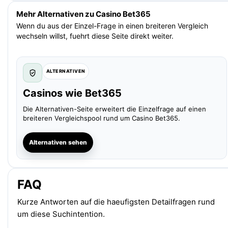
Mehr Alternativen zu Casino Bet365
Wenn du aus der Einzel-Frage in einen breiteren Vergleich
wechseln willst, fuehrt diese Seite direkt weiter.
ALTERNATIVEN
Casinos wie Bet365
Die Alternativen-Seite erweitert die Einzelfrage auf einen
breiteren Vergleichspool rund um Casino Bet365.
Alternativen sehen
FAQ
Kurze Antworten auf die haeufigsten Detailfragen rund
um diese Suchintention.